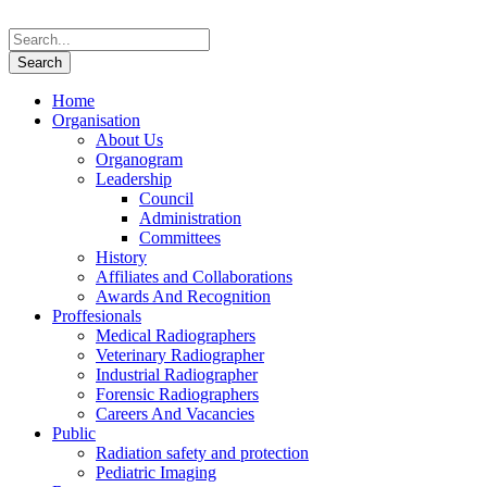
Home
Organisation
About Us
Organogram
Leadership
Council
Administration
Committees
History
Affiliates and Collaborations
Awards And Recognition
Proffesionals
Medical Radiographers
Veterinary Radiographer
Industrial Radiographer
Forensic Radiographers
Careers And Vacancies
Public
Radiation safety and protection
Pediatric Imaging