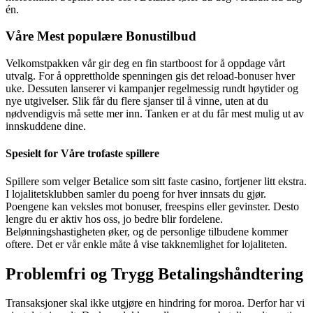
én.
Våre Mest populære Bonustilbud
Velkomstpakken vår gir deg en fin startboost for å oppdage vårt
utvalg. For å opprettholde spenningen gis det reload-bonuser hver
uke. Dessuten lanserer vi kampanjer regelmessig rundt høytider og
nye utgivelser. Slik får du flere sjanser til å vinne, uten at du
nødvendigvis må sette mer inn. Tanken er at du får mest mulig ut av
innskuddene dine.
Spesielt for Våre trofaste spillere
Spillere som velger Betalice som sitt faste casino, fortjener litt ekstra.
I lojalitetsklubben samler du poeng for hver innsats du gjør.
Poengene kan veksles mot bonuser, freespins eller gevinster. Desto
lengre du er aktiv hos oss, jo bedre blir fordelene.
Belønningshastigheten øker, og de personlige tilbudene kommer
oftere. Det er vår enkle måte å vise takknemlighet for lojaliteten.
Problemfri og Trygg Betalingshåndtering
Transaksjoner skal ikke utgjøre en hindring for moroa. Derfor har vi