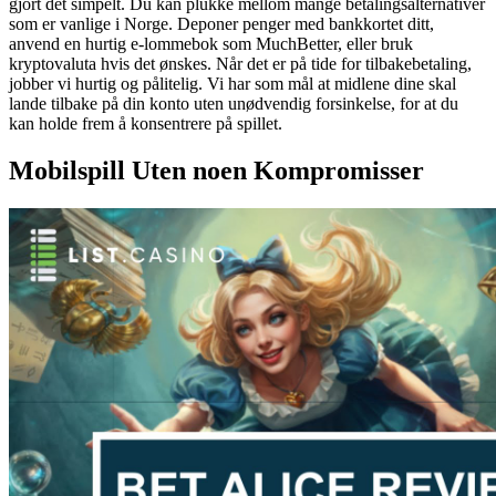
gjort det simpelt. Du kan plukke mellom mange betalingsalternativer
som er vanlige i Norge. Deponer penger med bankkortet ditt,
anvend en hurtig e-lommebok som MuchBetter, eller bruk
kryptovaluta hvis det ønskes. Når det er på tide for tilbakebetaling,
jobber vi hurtig og pålitelig. Vi har som mål at midlene dine skal
lande tilbake på din konto uten unødvendig forsinkelse, for at du
kan holde frem å konsentrere på spillet.
Mobilspill Uten noen Kompromisser