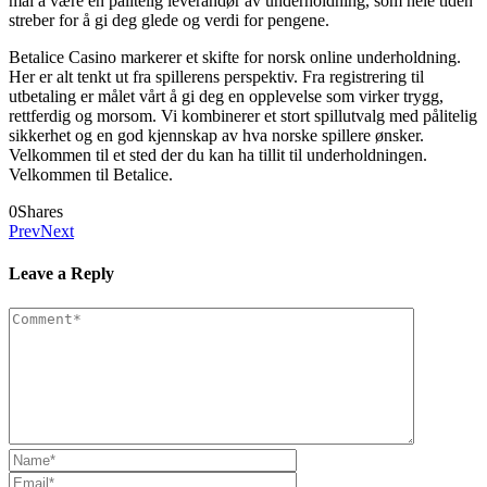
mål å være en pålitelig leverandør av underholdning, som hele tiden
streber for å gi deg glede og verdi for pengene.
Betalice Casino markerer et skifte for norsk online underholdning.
Her er alt tenkt ut fra spillerens perspektiv. Fra registrering til
utbetaling er målet vårt å gi deg en opplevelse som virker trygg,
rettferdig og morsom. Vi kombinerer et stort spillutvalg med pålitelig
sikkerhet og en god kjennskap av hva norske spillere ønsker.
Velkommen til et sted der du kan ha tillit til underholdningen.
Velkommen til Betalice.
0
Shares
Prev
Next
Leave a Reply