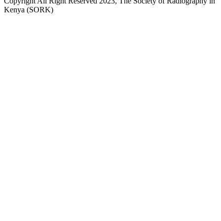
Copyright All Right Reserved 2023, The Society of Radiography in
Kenya (SORK)