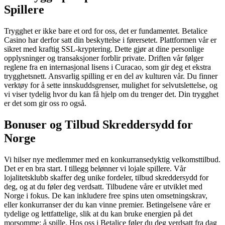
Spillere
Trygghet er ikke bare et ord for oss, det er fundamentet. Betalice
Casino har derfor satt din beskyttelse i førersetet. Plattformen vår er
sikret med kraftig SSL-kryptering. Dette gjør at dine personlige
opplysninger og transaksjoner forblir private. Driften vår følger
reglene fra en internasjonal lisens i Curacao, som gir deg et ekstra
trygghetsnett. Ansvarlig spilling er en del av kulturen vår. Du finner
verktøy for å sette innskuddsgrenser, mulighet for selvutslettelse, og
vi viser tydelig hvor du kan få hjelp om du trenger det. Din trygghet
er det som gir oss ro også.
Bonuser og Tilbud Skreddersydd for
Norge
Vi hilser nye medlemmer med en konkurransedyktig velkomsttilbud.
Det er en bra start. I tillegg belønner vi lojale spillere. Vår
lojalitetsklubb skaffer deg unike fordeler, tilbud skreddersydd for
deg, og at du føler deg verdsatt. Tilbudene våre er utviklet med
Norge i fokus. De kan inkludere free spins uten omsetningskrav,
eller konkurranser der du kan vinne premier. Betingelsene våre er
tydelige og lettfattelige, slik at du kan bruke energien på det
morsomme: å spille. Hos oss i Betalice føler du deg verdsatt fra dag