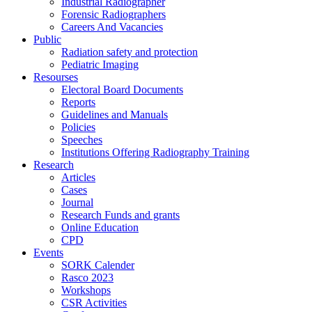
Industrial Radiographer
Forensic Radiographers
Careers And Vacancies
Public
Radiation safety and protection
Pediatric Imaging
Resourses
Electoral Board Documents
Reports
Guidelines and Manuals
Policies
Speeches
Institutions Offering Radiography Training
Research
Articles
Cases
Journal
Research Funds and grants
Online Education
CPD
Events
SORK Calender
Rasco 2023
Workshops
CSR Activities