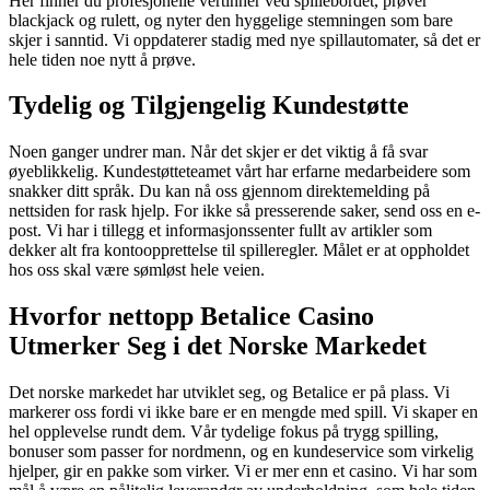
Her finner du profesjonelle vertinner ved spillebordet, prøver
blackjack og rulett, og nyter den hyggelige stemningen som bare
skjer i sanntid. Vi oppdaterer stadig med nye spillautomater, så det er
hele tiden noe nytt å prøve.
Tydelig og Tilgjengelig Kundestøtte
Noen ganger undrer man. Når det skjer er det viktig å få svar
øyeblikkelig. Kundestøtteteamet vårt har erfarne medarbeidere som
snakker ditt språk. Du kan nå oss gjennom direktemelding på
nettsiden for rask hjelp. For ikke så presserende saker, send oss en e-
post. Vi har i tillegg et informasjonssenter fullt av artikler som
dekker alt fra kontoopprettelse til spilleregler. Målet er at oppholdet
hos oss skal være sømløst hele veien.
Hvorfor nettopp Betalice Casino
Utmerker Seg i det Norske Markedet
Det norske markedet har utviklet seg, og Betalice er på plass. Vi
markerer oss fordi vi ikke bare er en mengde med spill. Vi skaper en
hel opplevelse rundt dem. Vår tydelige fokus på trygg spilling,
bonuser som passer for nordmenn, og en kundeservice som virkelig
hjelper, gir en pakke som virker. Vi er mer enn et casino. Vi har som