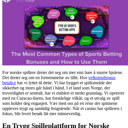
For norske spillere dreier det seg om mer enn bare å snurre hjulene.
Det dreier seg om en fornemmelse av tillit. Hos
velkomstbonus
betalice
har vi lyttet til dette. Vi har bygget et spillområde der
sikkerhet og moro går hånd i hånd. I et land som Norge, der
troverdighet er sentralt, har vi etablert et sterkt grunnlag. Vi opererer
med en Curacao-lisens, har forståelige vilkår, og et utvalg av spill
som holder deg engasjert. Vær med oss på en reise der spinnene
oppleves trygt og samtidig fengslende. Når et casino har spilleren i
fokus, blir hvert besøk litt mer minneverdig.
En Trygg Spilleplattform for Norske