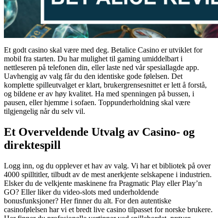
Et godt casino skal være med deg. Betalice Casino er utviklet for
mobil fra starten. Du har mulighet til gaming umiddelbart i
nettleseren på telefonen din, eller laste ned vår spesiallagde app.
Uavhengig av valg får du den identiske gode følelsen. Det
komplette spilleutvalget er klart, brukergrensesnittet er lett å forstå,
og bildene er av høy kvalitet. Ha med spenningen på bussen, i
pausen, eller hjemme i sofaen. Toppunderholdning skal være
tilgjengelig når du selv vil.
Et Overveldende Utvalg av Casino- og
direktespill
Logg inn, og du opplever et hav av valg. Vi har et bibliotek på over
4000 spilltitler, tilbudt av de mest anerkjente selskapene i industrien.
Elsker du de velkjente maskinene fra Pragmatic Play eller Play’n
GO? Eller liker du video-slots med underholdende
bonusfunksjoner? Her finner du alt. For den autentiske
casinofølelsen har vi et bredt live casino tilpasset for norske brukere.