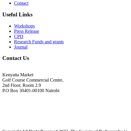
Contact
Useful Links
Workshops
Press Release
CPD
Research Funds and grants
Journal
Contact Us
Kenyatta Market
Golf Course Commercial Centre,
2nd Floor, Room 2.9
P.O Box 30401-00100 Nairobi
+254718244911/ +254738244911
kenyaradiographers@gmail.com
info@radiography.or.ke