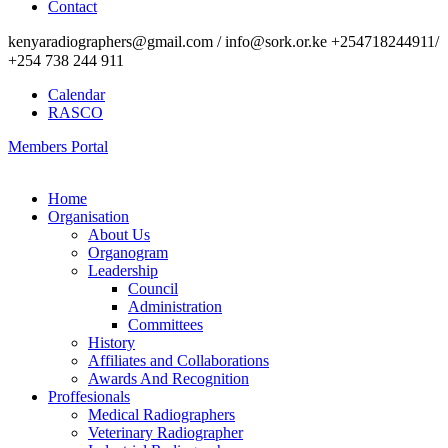
Contact
kenyaradiographers@gmail.com / info@sork.or.ke +254718244911/
+254 738 244 911
Calendar
RASCO
Members Portal
Home
Organisation
About Us
Organogram
Leadership
Council
Administration
Committees
History
Affiliates and Collaborations
Awards And Recognition
Proffesionals
Medical Radiographers
Veterinary Radiographer