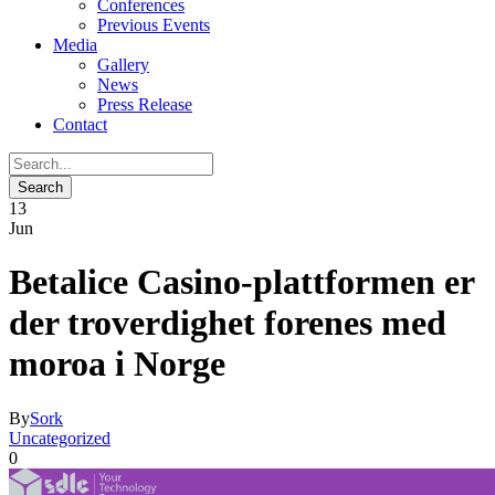
Conferences
Previous Events
Media
Gallery
News
Press Release
Contact
13
Jun
Betalice Casino-plattformen er
der troverdighet forenes med
moroa i Norge
By
Sork
Uncategorized
0