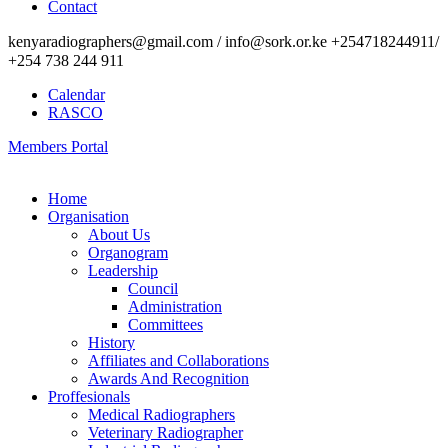
Contact
kenyaradiographers@gmail.com / info@sork.or.ke +254718244911/
+254 738 244 911
Calendar
RASCO
Members Portal
Home
Organisation
About Us
Organogram
Leadership
Council
Administration
Committees
History
Affiliates and Collaborations
Awards And Recognition
Proffesionals
Medical Radiographers
Veterinary Radiographer