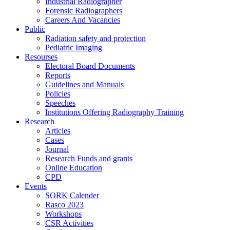
Industrial Radiographer
Forensic Radiographers
Careers And Vacancies
Public
Radiation safety and protection
Pediatric Imaging
Resourses
Electoral Board Documents
Reports
Guidelines and Manuals
Policies
Speeches
Institutions Offering Radiography Training
Research
Articles
Cases
Journal
Research Funds and grants
Online Education
CPD
Events
SORK Calender
Rasco 2023
Workshops
CSR Activities