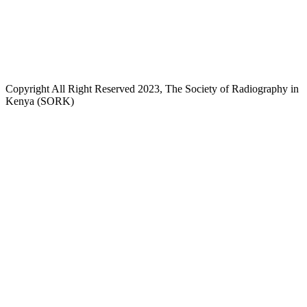
+254718244911/ +254738244911
kenyaradiographers@gmail.com
info@radiography.or.ke
Copyright All Right Reserved 2023, The Society of Radiography in
Kenya (SORK)