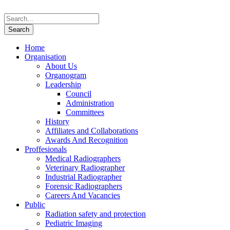
Home
Organisation
About Us
Organogram
Leadership
Council
Administration
Committees
History
Affiliates and Collaborations
Awards And Recognition
Proffesionals
Medical Radiographers
Veterinary Radiographer
Industrial Radiographer
Forensic Radiographers
Careers And Vacancies
Public
Radiation safety and protection
Pediatric Imaging