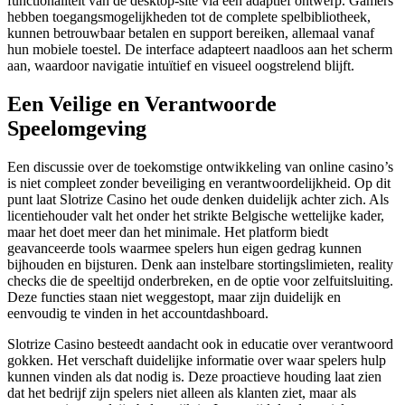
functionaliteit van de desktop-site via een adaptief ontwerp. Gamers
hebben toegangsmogelijkheden tot de complete spelbibliotheek,
kunnen betrouwbaar betalen en support bereiken, allemaal vanaf
hun mobiele toestel. De interface adapteert naadloos aan het scherm
aan, waardoor navigatie intuïtief en visueel oogstrelend blijft.
Een Veilige en Verantwoorde
Speelomgeving
Een discussie over de toekomstige ontwikkeling van online casino’s
is niet compleet zonder beveiliging en verantwoordelijkheid. Op dit
punt laat Slotrize Casino het oude denken duidelijk achter zich. Als
licentiehouder valt het onder het strikte Belgische wettelijke kader,
maar het doet meer dan het minimale. Het platform biedt
geavanceerde tools waarmee spelers hun eigen gedrag kunnen
bijhouden en bijsturen. Denk aan instelbare stortingslimieten, reality
checks die de speeltijd onderbreken, en de optie voor zelfuitsluiting.
Deze functies staan niet weggestopt, maar zijn duidelijk en
eenvoudig te vinden in het accountdashboard.
Slotrize Casino besteedt aandacht ook in educatie over verantwoord
gokken. Het verschaft duidelijke informatie over waar spelers hulp
kunnen vinden als dat nodig is. Deze proactieve houding laat zien
dat het bedrijf zijn spelers niet alleen als klanten ziet, maar als