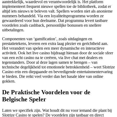
aantrekkelijk, waardevol en verantwoordelijk is. Het platform
implementeert frequent nieuwe spellen toe de bibliotheek, zodat er
altijd iets nieuws te beleven valt. Spellers worden niet als anonieme
nummers behandeld. Via een loyaliteitsprogramma worden ze
gewaardeerd voor hun deelname. Dat programma levert tastbare
voordelen zoals cashback, persoonlijke bonussen en snellere
uitbetalingen.
Componenten van ‘gamification’, zoals uitdagingen en
prestatietekens, leveren een extra laag plezier en gerichtheid aan.
Het verandert van spelen een meer dynamische en interactieve
activiteit. Ook het live casino bijdraagt hieraan door de sociale sfeer
van een echt casino na te creëren, via live chat met dealers en
tegenstanders. Door al deze lagen samen te brengen – van
technische degelijkheid tot emotionele betrokkenheid – weet Slotrize
Casino erin een diepgaande en bevredigende entertainmentervaring
te bieden. Die reikt veel verder dan het basale idee van online
gokken.
De Praktische Voordelen voor de
Belgische Speler
Laten we specifiek zijn. Wat houdt dit nu voor iemand die plant bij
Slotrize Casino te spelen? De voordelen zijn tastbaar en direct