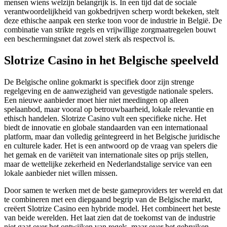
mensen wiens welzijn belangrijk is. In een tijd dat de sociale
verantwoordelijkheid van gokbedrijven scherp wordt bekeken, stelt
deze ethische aanpak een sterke toon voor de industrie in België. De
combinatie van strikte regels en vrijwillige zorgmaatregelen bouwt
een beschermingsnet dat zowel sterk als respectvol is.
Slotrize Casino in het Belgische speelveld
De Belgische online gokmarkt is specifiek door zijn strenge
regelgeving en de aanwezigheid van gevestigde nationale spelers.
Een nieuwe aanbieder moet hier niet meedingen op alleen
spelaanbod, maar vooral op betrouwbaarheid, lokale relevantie en
ethisch handelen. Slotrize Casino vult een specifieke niche. Het
biedt de innovatie en globale standaarden van een internationaal
platform, maar dan volledig geïntegreerd in het Belgische juridische
en culturele kader. Het is een antwoord op de vraag van spelers die
het gemak en de variëteit van internationale sites op prijs stellen,
maar de wettelijke zekerheid en Nederlandstalige service van een
lokale aanbieder niet willen missen.
Door samen te werken met de beste gameproviders ter wereld en dat
te combineren met een diepgaand begrip van de Belgische markt,
creëert Slotrize Casino een hybride model. Het combineert het beste
van beide werelden. Het laat zien dat de toekomst van de industrie
niet gaat over het ontwijken van regels, maar over het gebruiken