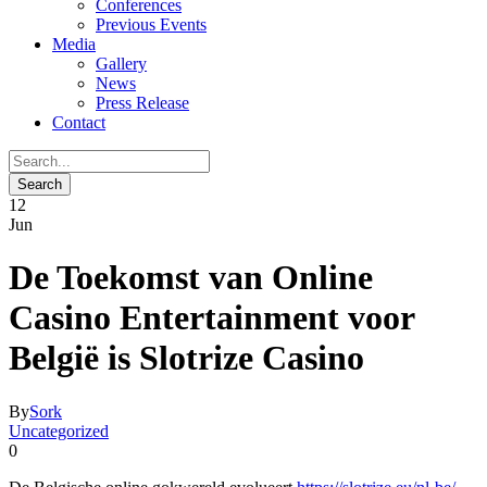
Conferences
Previous Events
Media
Gallery
News
Press Release
Contact
12
Jun
De Toekomst van Online
Casino Entertainment voor
België is Slotrize Casino
By
Sork
Uncategorized
0