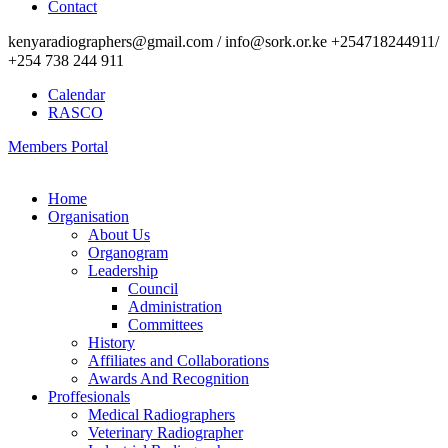
Contact
kenyaradiographers@gmail.com / info@sork.or.ke +254718244911/
+254 738 244 911
Calendar
RASCO
Members Portal
Home
Organisation
About Us
Organogram
Leadership
Council
Administration
Committees
History
Affiliates and Collaborations
Awards And Recognition
Proffesionals
Medical Radiographers
Veterinary Radiographer