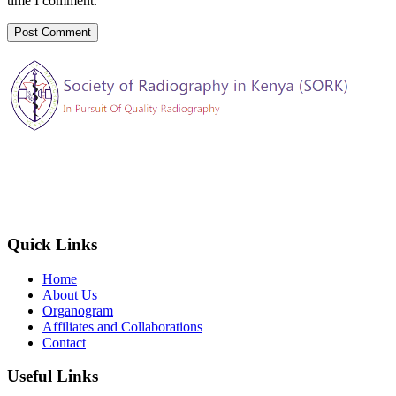
time I comment.
The Society of Radiography in Kenya (SORK) is registered by the
registrar of societies in Kenya under the Societies Act Cap 108, as a
society exempted from registration, a provision contained in Section
10 of this Act.
Quick Links
Home
About Us
Organogram
Affiliates and Collaborations
Contact
Useful Links