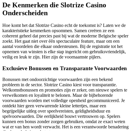
De Kenmerken die Slotrize Casino
Onderscheiden
Hoe komt het dat Slotrize Casino echt de toekomst is? Laten we de
karakteristieke kenmerken opsommen. Samen creëren ze een
coherent geheel dat precies past bij wat de moderne Belgische speler
zoekt. Het gaat niet over één spectaculaire feature, maar om een
aantal voordelen die elkaar ondersteunen. Bij de registratie tot het
opnemen van winsten is elke stap ingericht om gebruiksvriendelijk,
veilig en leuk te zijn. Hier zijn de voornaamste pijlers.
Exclusieve Bonussen en Transparante Voorwaarden
Bonussen met ondoorzichtige voorwaarden zijn een bekend
probleem in de sector. Slotrize Casino kiest voor transparantie.
Welkomstbonussen en promoties zijn er zeker, om nieuwe spelers te
verwelkomen en loyaliteit te belonen. Maar de bijbehorende
voorwaarden worden met volledige openheid gecommuniceerd. Je
ontdekt hier geen verwarrende kleine lettertjes, maar een
begrijpelijke uitleg over speelvereisten, geldigheidsduur en
spelvoorwaarden. Die eerlijkheid bouwt vertrouwen op. Spelers
kunnen een bonus zonder zorgen gebruiken, omdat ze exact weten
wat er van hen wordt verwacht. Het is een verantwoorde benadering