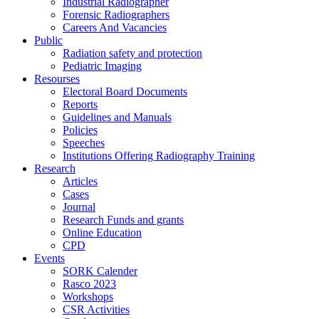
Industrial Radiographer
Forensic Radiographers
Careers And Vacancies
Public
Radiation safety and protection
Pediatric Imaging
Resourses
Electoral Board Documents
Reports
Guidelines and Manuals
Policies
Speeches
Institutions Offering Radiography Training
Research
Articles
Cases
Journal
Research Funds and grants
Online Education
CPD
Events
SORK Calender
Rasco 2023
Workshops
CSR Activities