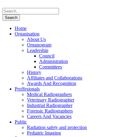
Home
Organisation
About Us
Organogram
Leadership
Council
Administration
Committees
History
Affiliates and Collaborations
Awards And Recognition
Proffesionals
Medical Radiographers
Veterinary Radiographer
Industrial Radiographer
Forensic Radiographers
Careers And Vacancies
Public
Radiation safety and protection
Pediatric Imaging