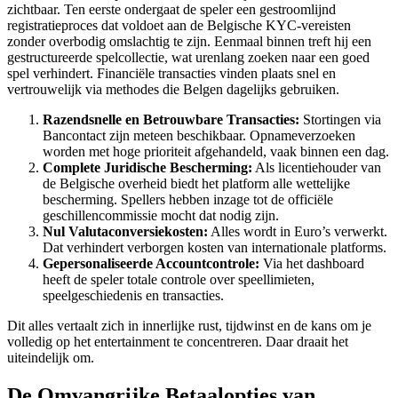
zichtbaar. Ten eerste ondergaat de speler een gestroomlijnd
registratieproces dat voldoet aan de Belgische KYC-vereisten
zonder overbodig omslachtig te zijn. Eenmaal binnen treft hij een
gestructureerde spelcollectie, wat urenlang zoeken naar een goed
spel verhindert. Financiële transacties vinden plaats snel en
vertrouwelijk via methodes die Belgen dagelijks gebruiken.
Razendsnelle en Betrouwbare Transacties:
Stortingen via
Bancontact zijn meteen beschikbaar. Opnameverzoeken
worden met hoge prioriteit afgehandeld, vaak binnen een dag.
Complete Juridische Bescherming:
Als licentiehouder van
de Belgische overheid biedt het platform alle wettelijke
bescherming. Spellers hebben inzage tot de officiële
geschillencommissie mocht dat nodig zijn.
Nul Valutaconversiekosten:
Alles wordt in Euro’s verwerkt.
Dat verhindert verborgen kosten van internationale platforms.
Gepersonaliseerde Accountcontrole:
Via het dashboard
heeft de speler totale controle over speellimieten,
speelgeschiedenis en transacties.
Dit alles vertaalt zich in innerlijke rust, tijdwinst en de kans om je
volledig op het entertainment te concentreren. Daar draait het
uiteindelijk om.
De Omvangrijke Betaalopties van