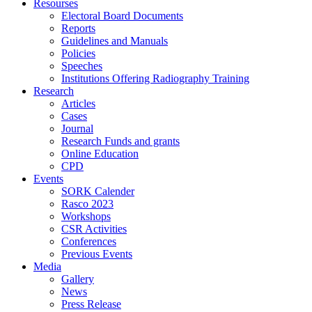
Resourses
Electoral Board Documents
Reports
Guidelines and Manuals
Policies
Speeches
Institutions Offering Radiography Training
Research
Articles
Cases
Journal
Research Funds and grants
Online Education
CPD
Events
SORK Calender
Rasco 2023
Workshops
CSR Activities
Conferences
Previous Events
Media
Gallery
News
Press Release