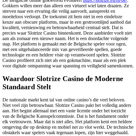
De Belgische online gokwereld evolueert
https://slotrize.eu/nl-be/
.
Gokkers willen meer dan alleen een virtueel wiel laten draaien. Ze
streven naar een ervaring die veilig aanvoelt, aanspreekt en
moeiteloos verloopt. De toekomst zit hem niet in een eindeloze
keuze aan obscure platforms, maar in een gestroomlijnd aanbod dat
kwaliteit, vernieuwing en betrouwbaarheid centraal stelt. Dat is
precies waar Slotrize Casino binnenkomt. Deze aanbieder voelt niet
aan als zomaar een nieuwe naam. Het is een doordachte volgende
stap. Het platform is gemaakt met de Belgische speler voor ogen,
met een uitgebalanceerde mix van geverifieerde spellen, goede
technologie en een heldere visie op verantwoord spelen. Slotrize
Casino profileert zich niet als een gokmachine, maar als een plek
voor digitale ontspanning waar spanning en veiligheid samenkomen.
Waardoor Slotrize Casino de Moderne
Standaard Stelt
De nationale markt kent tal van online casino’s die veel beloven.
Niet veel zijn betrouwbaar. Slotrize Casino pakt het volledig anders
aan. Het begint allemaal met een vaste licentie onder het toezicht
van de Belgische Kansspelcommissie. Dat is het fundament onder
elk vertrouwen. Maar dat is niet alles. Het platform kent een heldere
omgeving die op desktop en mobiel net zo vlot werkt. De technische
obstakels waar spelers vaak tegenaan lopen, zijn hier weggehaald.