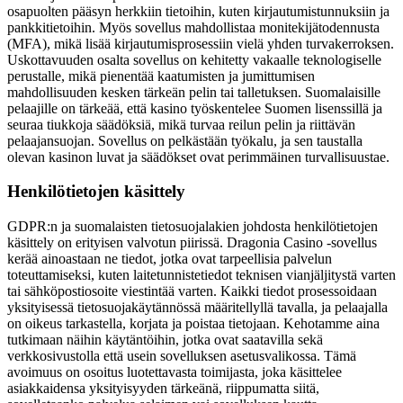
osapuolten pääsyn herkkiin tietoihin, kuten kirjautumistunnuksiin ja
pankkitietoihin. Myös sovellus mahdollistaa monitekijätodennusta
(MFA), mikä lisää kirjautumisprosessiin vielä yhden turvakerroksen.
Uskottavuuden osalta sovellus on kehitetty vakaalle teknologiselle
perustalle, mikä pienentää kaatumisten ja jumittumisen
mahdollisuuden kesken tärkeän pelin tai talletuksen. Suomalaisille
pelaajille on tärkeää, että kasino työskentelee Suomen lisenssillä ja
seuraa tiukkoja säädöksiä, mikä turvaa reilun pelin ja riittävän
pelaajansuojan. Sovellus on pelkästään työkalu, ja sen taustalla
olevan kasinon luvat ja säädökset ovat perimmäinen turvallisuustae.
Henkilötietojen käsittely
GDPR:n ja suomalaisten tietosuojalakien johdosta henkilötietojen
käsittely on erityisen valvotun piirissä. Dragonia Casino -sovellus
kerää ainoastaan ne tiedot, jotka ovat tarpeellisia palvelun
toteuttamiseksi, kuten laitetunnistetiedot teknisen vianjäljitystä varten
tai sähköpostiosoite viestintää varten. Kaikki tiedot prosessoidaan
yksityisessä tietosuojakäytännössä määritellyllä tavalla, ja pelaajalla
on oikeus tarkastella, korjata ja poistaa tietojaan. Kehotamme aina
tutkimaan näihin käytäntöihin, jotka ovat saatavilla sekä
verkkosivustolla että usein sovelluksen asetusvalikossa. Tämä
avoimuus on osoitus luotettavasta toimijasta, joka käsittelee
asiakkaidensa yksityisyyden tärkeänä, riippumatta siitä,