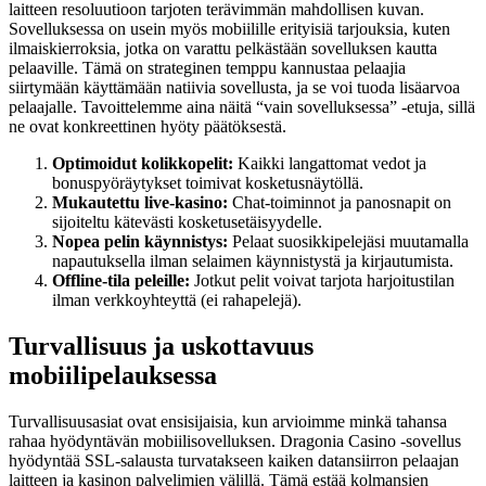
laitteen resoluutioon tarjoten terävimmän mahdollisen kuvan.
Sovelluksessa on usein myös mobiilille erityisiä tarjouksia, kuten
ilmaiskierroksia, jotka on varattu pelkästään sovelluksen kautta
pelaaville. Tämä on strateginen temppu kannustaa pelaajia
siirtymään käyttämään natiivia sovellusta, ja se voi tuoda lisäarvoa
pelaajalle. Tavoittelemme aina näitä “vain sovelluksessa” -etuja, sillä
ne ovat konkreettinen hyöty päätöksestä.
Optimoidut kolikkopelit:
Kaikki langattomat vedot ja
bonuspyöräytykset toimivat kosketusnäytöllä.
Mukautettu live-kasino:
Chat-toiminnot ja panosnapit on
sijoiteltu kätevästi kosketusetäisyydelle.
Nopea pelin käynnistys:
Pelaat suosikkipelejäsi muutamalla
napautuksella ilman selaimen käynnistystä ja kirjautumista.
Offline-tila peleille:
Jotkut pelit voivat tarjota harjoitustilan
ilman verkkoyhteyttä (ei rahapelejä).
Turvallisuus ja uskottavuus
mobiilipelauksessa
Turvallisuusasiat ovat ensisijaisia, kun arvioimme minkä tahansa
rahaa hyödyntävän mobiilisovelluksen. Dragonia Casino -sovellus
hyödyntää SSL-salausta turvatakseen kaiken datansiirron pelaajan
laitteen ja kasinon palvelimien välillä. Tämä estää kolmansien