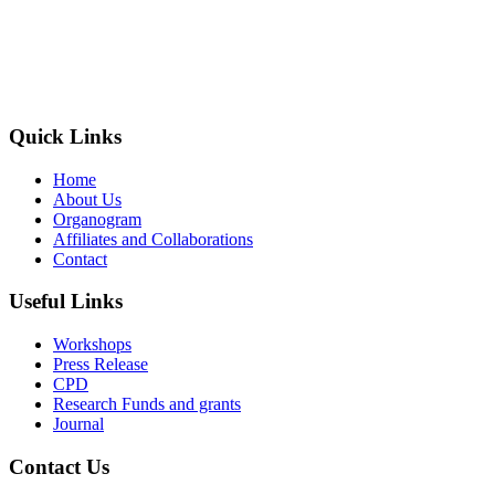
The Society of Radiography in Kenya (SORK) is registered by the
registrar of societies in Kenya under the Societies Act Cap 108, as a
society exempted from registration, a provision contained in Section
10 of this Act.
Quick Links
Home
About Us
Organogram
Affiliates and Collaborations
Contact
Useful Links
Workshops
Press Release
CPD
Research Funds and grants
Journal
Contact Us