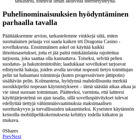
tarkastelu, toimivat ilman aktiivista internetyhteyttä.
Puhelinominaisuuksien hyödyntäminen
parhaalla tavalla
Päättääksemme arvion, tarkastelemme vinkkejä siitä, miten
suomalainen pelaaja voi saada kaiken irti Dragonia Casino -
sovelluksesta. Ensimmäinen askel on käyttää kaikki
ilmoitusasetukset, jotta et jää paitsi minkäänlaista rajoitettua
tarjousta, joka saattaa olla kannattava. Toiseksi, selvitä pelien
suodatus- ja hakutoimintoihin; laadukkaat sovellukset tarjoavat
edistyneitä hakuja, joiden avulla tavoitat nopeasti tietyn toimittajan
pelin tai haluamasi toimintoja (kuten progressiivisen jättipotin)
sisältävän pelin. Kolmantena, hyödynnä mahdollisuutta merkitä
suosikkipelisi nopeaan käynnistykseen – tämä säästää aikaa aikaa ja
vie sinut suoraan toimintaan. Päätteeksi, varmista, että laitteesi
käyttöjärjestelmä on ajan tasalla, sillä sovelluspäivitykset tulevat
edellyttää tiettyjä vähimmäisvaatimuksia maksimaalisen
suorituskyvyn ja turvallisuuden takaamiseksi. Kyseisten käytännön
keinoilla mobiilipelikokemuksesta kehittyy todella kitkaton ja
mukava.
0
Shares
Prev
Next