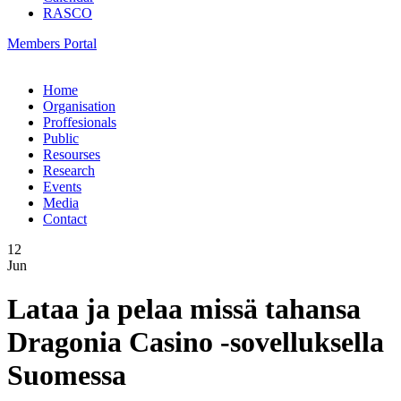
RASCO
Members Portal
Home
Organisation
Proffesionals
Public
Resourses
Research
Events
Media
Contact
12
Jun
Lataa ja pelaa missä tahansa
Dragonia Casino -sovelluksella
Suomessa