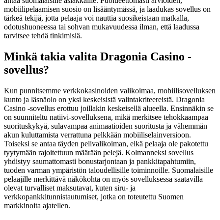
antaa suomalaisille asiakkaille. Puolueettomasti arvioiden,
mobiilipelaamisen suosio on lisääntymässä, ja laadukas sovellus on
tärkeä tekijä, jotta pelaaja voi nauttia suosikeistaan matkalla,
odotushuoneessa tai sohvan mukavuudessa ilman, että laadussa
tarvitsee tehdä tinkimisiä.
Minkä takia valita Dragonia Casino -
sovellus?
Kun punnitsemme verkkokasinoiden valikoimaa, mobiilisovelluksen
kunto ja läsnäolo on yksi keskeisistä valintakriteereistä. Dragonia
Casino -sovellus erottuu joillakin keskeisellä alueella. Ensinnäkin se
on suunniteltu natiivi-sovelluksena, mikä merkitsee tehokkaampaa
suorituskykyä, sulavampaa animaatioiden suoritusta ja vähemmän
akun kuluttamista verrattuna pelkkään mobiiliselainversioon.
Toiseksi se antaa täyden pelivalikoiman, eikä pelaaja ole pakotettu
tyytymään rajoitettuun määrään pelejä. Kolmanneksi sovellus
yhdistyy saumattomasti bonustarjontaan ja pankkitapahtumiin,
tuoden varman ympäristön taloudellisille toiminnoille. Suomalaisille
pelaajille merkittävä näkökohta on myös sovelluksessa saatavilla
olevat turvalliset maksutavat, kuten siru- ja
verkkopankkitunnistautumiset, jotka on toteutettu Suomen
markkinoita ajatellen.