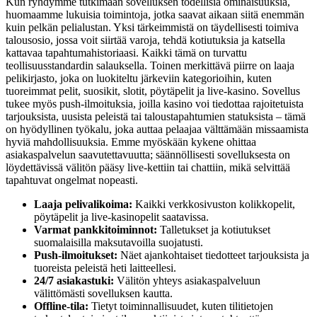
Kun ryhdymme tutkimaan sovelluksen todellisia ominaisuuksia,
huomaamme lukuisia toimintoja, jotka saavat aikaan siitä enemmän
kuin pelkän pelialustan. Yksi tärkeimmistä on täydellisesti toimiva
talousosio, jossa voit siirtää varoja, tehdä kotiutuksia ja katsella
kattavaa tapahtumahistoriaasi. Kaikki tämä on turvattu
teollisuusstandardin salauksella. Toinen merkittävä piirre on laaja
pelikirjasto, joka on luokiteltu järkeviin kategorioihin, kuten
tuoreimmat pelit, suosikit, slotit, pöytäpelit ja live-kasino. Sovellus
tukee myös push-ilmoituksia, joilla kasino voi tiedottaa rajoitetuista
tarjouksista, uusista peleistä tai taloustapahtumien statuksista – tämä
on hyödyllinen työkalu, joka auttaa pelaajaa välttämään missaamista
hyviä mahdollisuuksia. Emme myöskään kykene ohittaa
asiakaspalvelun saavutettavuutta; säännöllisesti sovelluksesta on
löydettävissä välitön pääsy live-kettiin tai chattiin, mikä selvittää
tapahtuvat ongelmat nopeasti.
Laaja pelivalikoima:
Kaikki verkkosivuston kolikkopelit,
pöytäpelit ja live-kasinopelit saatavissa.
Varmat pankkitoiminnot:
Talletukset ja kotiutukset
suomalaisilla maksutavoilla suojatusti.
Push-ilmoitukset:
Näet ajankohtaiset tiedotteet tarjouksista ja
tuoreista peleistä heti laitteellesi.
24/7 asiakastuki:
Välitön yhteys asiakaspalveluun
välittömästi sovelluksen kautta.
Offline-tila:
Tietyt toiminnallisuudet, kuten tilitietojen