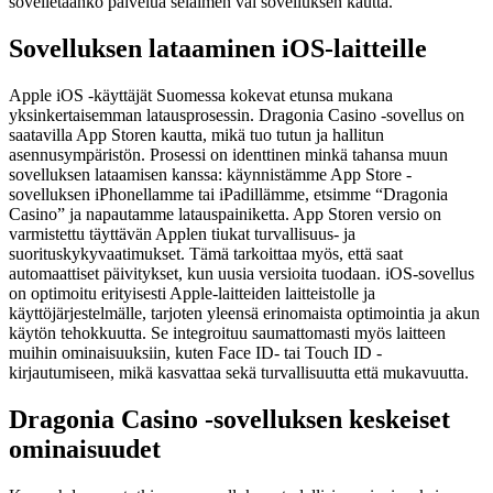
sovelletaanko palvelua selaimen vai sovelluksen kautta.
Sovelluksen lataaminen iOS-laitteille
Apple iOS -käyttäjät Suomessa kokevat etunsa mukana
yksinkertaisemman latausprosessin. Dragonia Casino -sovellus on
saatavilla App Storen kautta, mikä tuo tutun ja hallitun
asennusympäristön. Prosessi on identtinen minkä tahansa muun
sovelluksen lataamisen kanssa: käynnistämme App Store -
sovelluksen iPhonellamme tai iPadillämme, etsimme “Dragonia
Casino” ja napautamme latauspainiketta. App Storen versio on
varmistettu täyttävän Applen tiukat turvallisuus- ja
suorituskykyvaatimukset. Tämä tarkoittaa myös, että saat
automaattiset päivitykset, kun uusia versioita tuodaan. iOS-sovellus
on optimoitu erityisesti Apple-laitteiden laitteistolle ja
käyttöjärjestelmälle, tarjoten yleensä erinomaista optimointia ja akun
käytön tehokkuutta. Se integroituu saumattomasti myös laitteen
muihin ominaisuuksiin, kuten Face ID- tai Touch ID -
kirjautumiseen, mikä kasvattaa sekä turvallisuutta että mukavuutta.
Dragonia Casino -sovelluksen keskeiset
ominaisuudet