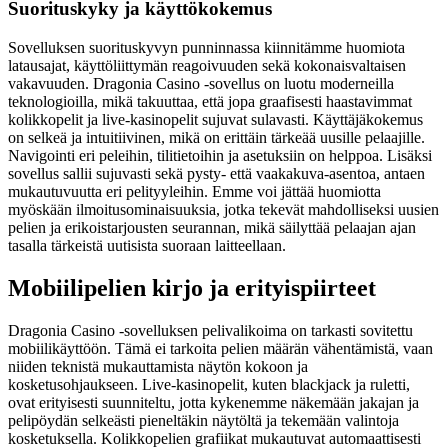
Suorituskyky ja käyttökokemus
Sovelluksen suorituskyvyn punninnassa kiinnitämme huomiota
latausajat, käyttöliittymän reagoivuuden sekä kokonaisvaltaisen
vakavuuden. Dragonia Casino -sovellus on luotu moderneilla
teknologioilla, mikä takuuttaa, että jopa graafisesti haastavimmat
kolikkopelit ja live-kasinopelit sujuvat sulavasti. Käyttäjäkokemus
on selkeä ja intuitiivinen, mikä on erittäin tärkeää uusille pelaajille.
Navigointi eri peleihin, tilitietoihin ja asetuksiin on helppoa. Lisäksi
sovellus sallii sujuvasti sekä pysty- että vaakakuva-asentoa, antaen
mukautuvuutta eri pelityyleihin. Emme voi jättää huomiotta
myöskään ilmoitusominaisuuksia, jotka tekevät mahdolliseksi uusien
pelien ja erikoistarjousten seurannan, mikä säilyttää pelaajan ajan
tasalla tärkeistä uutisista suoraan laitteellaan.
Mobiilipelien kirjo ja erityispiirteet
Dragonia Casino -sovelluksen pelivalikoima on tarkasti sovitettu
mobiilikäyttöön. Tämä ei tarkoita pelien määrän vähentämistä, vaan
niiden teknistä mukauttamista näytön kokoon ja
kosketusohjaukseen. Live-kasinopelit, kuten blackjack ja ruletti,
ovat erityisesti suunniteltu, jotta kykenemme näkemään jakajan ja
pelipöydän selkeästi pieneltäkin näytöltä ja tekemään valintoja
kosketuksella. Kolikkopelien grafiikat mukautuvat automaattisesti