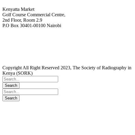
Kenyatta Market
Golf Course Commercial Centre,
2nd Floor, Room 2.9
P.O Box 30401-00100 Nairobi
+254718244911/ +254738244911
kenyaradiographers@gmail.com
info@radiography.or.ke
Copyright All Right Reserved 2023, The Society of Radiography in
Kenya (SORK)