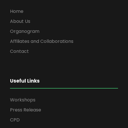
Home
About Us
Organogram
Affiliates and Collaborations
Contact
Useful Links
Workshops
Press Release
CPD