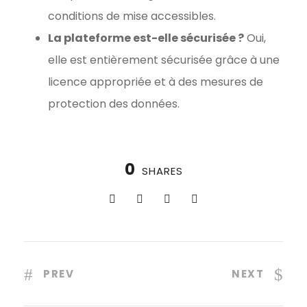
conditions de mise accessibles.
La plateforme est-elle sécurisée ?
Oui,
elle est entièrement sécurisée grâce à une
licence appropriée et à des mesures de
protection des données.
0
SHARES
PREV
NEXT