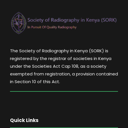
The Society of Radiography in Kenya (SORK) is
registered by the registrar of societies in Kenya
under the Societies Act Cap 108, as a society
exempted from registration, a provision contained
in Section 10 of this Act.
Quick Links