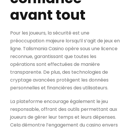
avant tout
Pour les joueurs, la sécurité est une
préoccupation majeure lorsqu’il s’agit de jeux en
ligne. Talismania Casino opère sous une licence
reconnue, garantissant que toutes les
opérations sont effectuées de manière
transparente. De plus, des technologies de
cryptage avancées protègent les données
personnelles et financières des utilisateurs.
La plateforme encourage également le jeu
responsable, offrant des outils permettant aux
joueurs de gérer leur temps et leurs dépenses.
Cela démontre l’engagement du casino envers