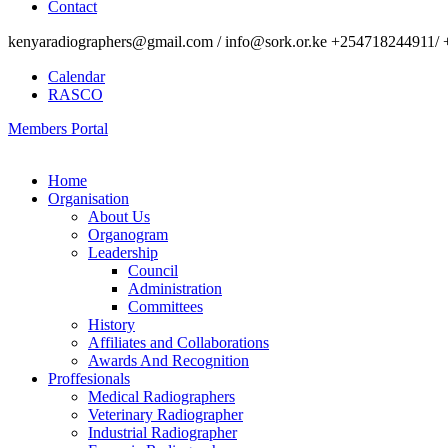
Contact
kenyaradiographers@gmail.com / info@sork.or.ke +254718244911/ 
Calendar
RASCO
Members Portal
Home
Organisation
About Us
Organogram
Leadership
Council
Administration
Committees
History
Affiliates and Collaborations
Awards And Recognition
Proffesionals
Medical Radiographers
Veterinary Radiographer
Industrial Radiographer