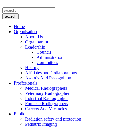
Home
Organisation
About Us
Organogram
Leadership
Council
Administration
Committees
History
Affiliates and Collaborations
Awards And Recognition
Proffesionals
Medical Radiographers
Veterinary Radiographer
Industrial Radiographer
Forensic Radiographers
Careers And Vacancies
Public
Radiation safety and protection
Pediatric Imaging