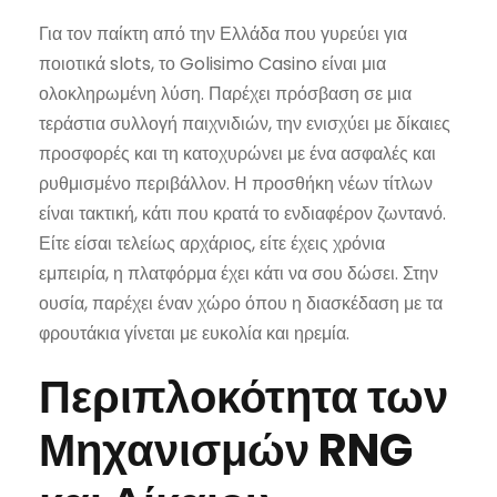
Για τον παίκτη από την Ελλάδα που γυρεύει για
ποιοτικά slots, το Golisimo Casino είναι μια
ολοκληρωμένη λύση. Παρέχει πρόσβαση σε μια
τεράστια συλλογή παιχνιδιών, την ενισχύει με δίκαιες
προσφορές και τη κατοχυρώνει με ένα ασφαλές και
ρυθμισμένο περιβάλλον. Η προσθήκη νέων τίτλων
είναι τακτική, κάτι που κρατά το ενδιαφέρον ζωντανό.
Είτε είσαι τελείως αρχάριος, είτε έχεις χρόνια
εμπειρία, η πλατφόρμα έχει κάτι να σου δώσει. Στην
ουσία, παρέχει έναν χώρο όπου η διασκέδαση με τα
φρουτάκια γίνεται με ευκολία και ηρεμία.
Περιπλοκότητα των
Μηχανισμών RNG