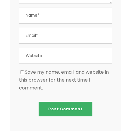
Save my name, email, and website in
this browser for the next time I
comment.