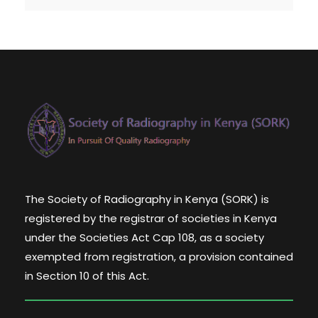
The Society of Radiography in Kenya (SORK) is
registered by the registrar of societies in Kenya
under the Societies Act Cap 108, as a society
exempted from registration, a provision contained
in Section 10 of this Act.