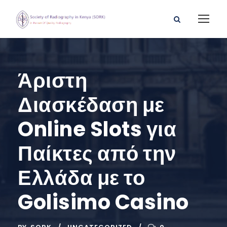
Άριστη
Διασκέδαση με
Online Slots για
Παίκτες από την
Ελλάδα με το
Golisimo Casino