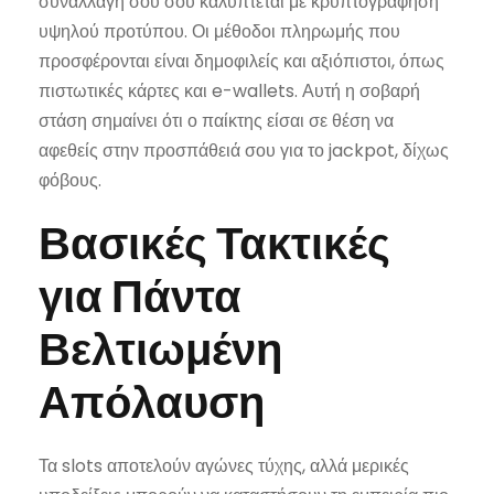
συναλλαγή σου σου καλύπτεται με κρυπτογράφηση
υψηλού προτύπου. Οι μέθοδοι πληρωμής που
προσφέρονται είναι δημοφιλείς και αξιόπιστοι, όπως
πιστωτικές κάρτες και e-wallets. Αυτή η σοβαρή
στάση σημαίνει ότι ο παίκτης είσαι σε θέση να
αφεθείς στην προσπάθειά σου για το jackpot, δίχως
φόβους.
Βασικές Τακτικές
για Πάντα
Βελτιωμένη
Απόλαυση
Τα slots αποτελούν αγώνες τύχης, αλλά μερικές