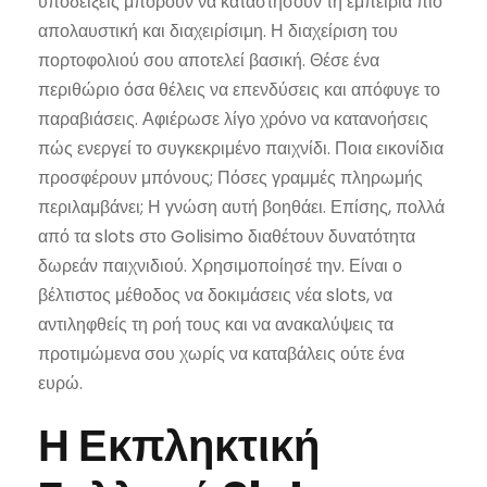
υποδείξεις μπορούν να καταστήσουν τη εμπειρία πιο
απολαυστική και διαχειρίσιμη. Η διαχείριση του
πορτοφολιού σου αποτελεί βασική. Θέσε ένα
περιθώριο όσα θέλεις να επενδύσεις και απόφυγε το
παραβιάσεις. Αφιέρωσε λίγο χρόνο να κατανοήσεις
πώς ενεργεί το συγκεκριμένο παιχνίδι. Ποια εικονίδια
προσφέρουν μπόνους; Πόσες γραμμές πληρωμής
περιλαμβάνει; Η γνώση αυτή βοηθάει. Επίσης, πολλά
από τα slots στο Golisimo διαθέτουν δυνατότητα
δωρεάν παιχνιδιού. Χρησιμοποίησέ την. Είναι ο
βέλτιστος μέθοδος να δοκιμάσεις νέα slots, να
αντιληφθείς τη ροή τους και να ανακαλύψεις τα
προτιμώμενα σου χωρίς να καταβάλεις ούτε ένα
ευρώ.
Η Εκπληκτική