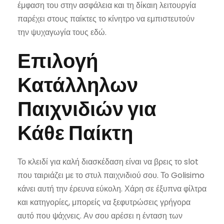
έμφαση του στην ασφάλεια και τη δίκαιη λειτουργία
παρέχει στους παίκτες το κίνητρο να εμπιστευτούν
την ψυχαγωγία τους εδώ.
Επιλογή
Κατάλληλων
Παιχνιδιών για
Κάθε Παίκτη
Το κλειδί για καλή διασκέδαση είναι να βρεις το slot
που ταιριάζει με το στυλ παιχνιδιού σου. Το Golisimo
κάνει αυτή την έρευνα εύκολη. Χάρη σε έξυπνα φίλτρα
και κατηγορίες, μπορείς να ξεφυτρώσεις γρήγορα
αυτό που ψάχνεις. Αν σου αρέσει η ένταση των