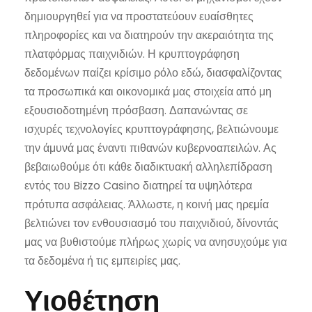
δημιουργηθεί για να προστατεύουν ευαίσθητες
πληροφορίες και να διατηρούν την ακεραιότητα της
πλατφόρμας παιχνιδιών. Η κρυπτογράφηση
δεδομένων παίζει κρίσιμο ρόλο εδώ, διασφαλίζοντας
τα προσωπικά και οικονομικά μας στοιχεία από μη
εξουσιοδοτημένη πρόσβαση. Δαπανώντας σε
ισχυρές τεχνολογίες κρυπτογράφησης, βελτιώνουμε
την άμυνά μας έναντι πιθανών κυβερνοαπειλών. Ας
βεβαιωθούμε ότι κάθε διαδικτυακή αλληλεπίδραση
εντός του Bizzo Casino διατηρεί τα υψηλότερα
πρότυπα ασφάλειας. Άλλωστε, η κοινή μας ηρεμία
βελτιώνει τον ενθουσιασμό του παιχνιδιού, δίνοντάς
μας να βυθιστούμε πλήρως χωρίς να ανησυχούμε για
τα δεδομένα ή τις εμπειρίες μας.
Υιοθέτηση