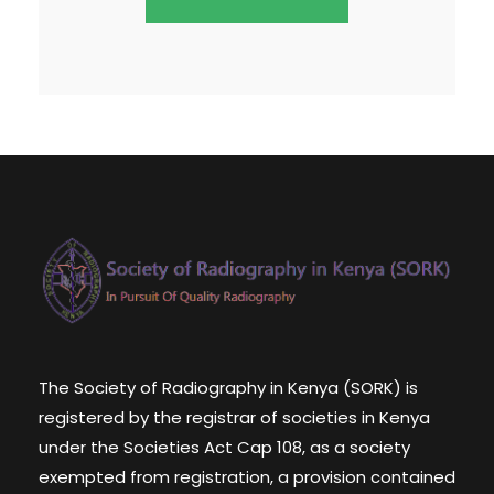
The Society of Radiography in Kenya (SORK) is
registered by the registrar of societies in Kenya
under the Societies Act Cap 108, as a society
exempted from registration, a provision contained