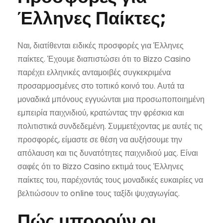
Έλληνες Παίκτες;
Ναι, διατίθενται ειδικές προσφορές για Έλληνες
παίκτες. Έχουμε διαπιστώσει ότι το Bizzo Casino
παρέχει ελληνικές ανταμοιβές συγκεκριμένα
προσαρμοσμένες στο τοπικό κοινό του. Αυτά τα
μοναδικά μπόνους εγγυώνται μια προσωποποιημένη
εμπειρία παιχνιδιού, κρατώντας την φρέσκια και
πολιτιστικά συνδεδεμένη. Συμμετέχοντας με αυτές τις
προσφορές, είμαστε σε θέση να αυξήσουμε την
απόλαυση και τις δυνατότητες παιχνιδιού μας. Είναι
σαφές ότι το Bizzo Casino εκτιμά τους Έλληνες
παίκτες του, παρέχοντάς τους μοναδικές ευκαιρίες να
βελτιώσουν το online τους ταξίδι ψυχαγωγίας.
Πώς μπορούν οι