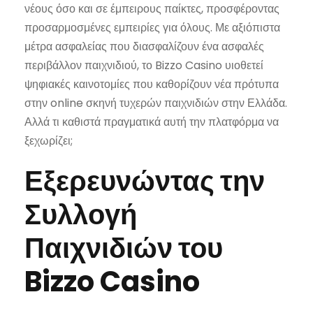
νέους όσο και σε έμπειρους παίκτες, προσφέροντας
προσαρμοσμένες εμπειρίες για όλους. Με αξιόπιστα
μέτρα ασφαλείας που διασφαλίζουν ένα ασφαλές
περιβάλλον παιχνιδιού, το Bizzo Casino υιοθετεί
ψηφιακές καινοτομίες που καθορίζουν νέα πρότυπα
στην online σκηνή τυχερών παιχνιδιών στην Ελλάδα.
Αλλά τι καθιστά πραγματικά αυτή την πλατφόρμα να
ξεχωρίζει;
Εξερευνώντας την
Συλλογή
Παιχνιδιών του
Bizzo Casino