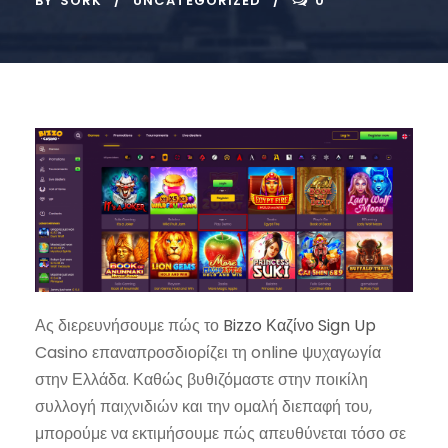
BY
SORK
UNCATEGORIZED
0
Ας διερευνήσουμε πώς το
Bizzo Καζίνο Sign Up
Casino επαναπροσδιορίζει τη online ψυχαγωγία
στην Ελλάδα. Καθώς βυθιζόμαστε στην ποικίλη
συλλογή παιχνιδιών και την ομαλή διεπαφή του,
μπορούμε να εκτιμήσουμε πώς απευθύνεται τόσο σε