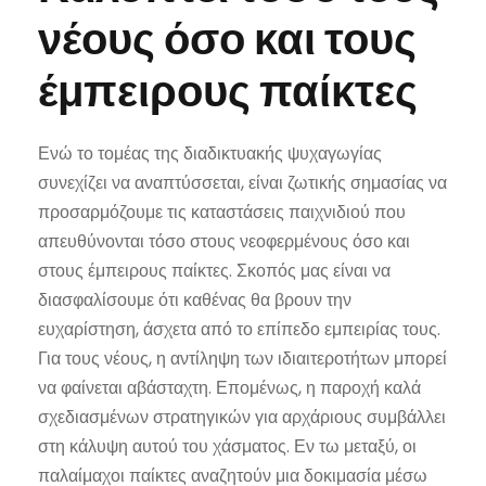
νέους όσο και τους
έμπειρους παίκτες
Ενώ το τομέας της διαδικτυακής ψυχαγωγίας
συνεχίζει να αναπτύσσεται, είναι ζωτικής σημασίας να
προσαρμόζουμε τις καταστάσεις παιχνιδιού που
απευθύνονται τόσο στους νεοφερμένους όσο και
στους έμπειρους παίκτες. Σκοπός μας είναι να
διασφαλίσουμε ότι καθένας θα βρουν την
ευχαρίστηση, άσχετα από το επίπεδο εμπειρίας τους.
Για τους νέους, η αντίληψη των ιδιαιτεροτήτων μπορεί
να φαίνεται αβάσταχτη. Επομένως, η παροχή καλά
σχεδιασμένων στρατηγικών για αρχάριους συμβάλλει
στη κάλυψη αυτού του χάσματος. Εν τω μεταξύ, οι
παλαίμαχοι παίκτες αναζητούν μια δοκιμασία μέσω