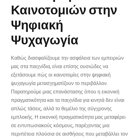
Καινοτομιών στην
Ψηφιακή
Ψυχαγωγία
Καθώς διασφαλίζουμε την ασφάλεια των εμπειριών
μας στα παιχνίδια, είναι επίσης ουσιώδες να
εξετάσουμε πώς οι καινοτομίες στην ψηφιακή
ψυχαγωγία μετασχηματίζουν το περιβάλλον.
Παρατηρούμε μιας επανάστασης όπου η εικονική
πραγματικότητα και τα παιχνίδια για κινητά δεν είναι
απλώς τάσεις, αλλά το θεμέλιο της σύγχρονης
εμπλοκής. Η εικονική πραγματικότητα μας μεταφέρει
σε εντυπωσιακούς κόσμους, παρέχοντας μια
περιπέτεια πλούσια σε αισθήσεις που μεταβάλλει τον