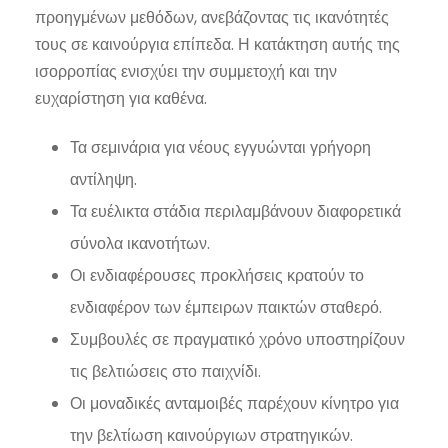
προηγμένων μεθόδων, ανεβάζοντας τις ικανότητές
τους σε καινούργια επίπεδα. Η κατάκτηση αυτής της
ισορροπίας ενισχύει την συμμετοχή και την
ευχαρίστηση για καθένα.
Τα σεμινάρια για νέους εγγυώνται γρήγορη
αντίληψη.
Τα ευέλικτα στάδια περιλαμβάνουν διαφορετικά
σύνολα ικανοτήτων.
Οι ενδιαφέρουσες προκλήσεις κρατούν το
ενδιαφέρον των έμπειρων παικτών σταθερό.
Συμβουλές σε πραγματικό χρόνο υποστηρίζουν
τις βελτιώσεις στο παιχνίδι.
Οι μοναδικές ανταμοιβές παρέχουν κίνητρο για
την βελτίωση καινούργιων στρατηγικών.