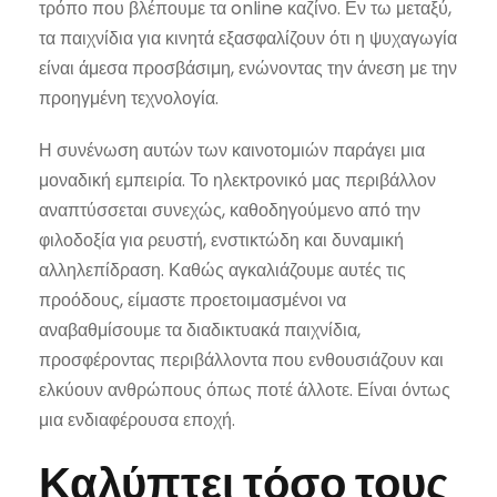
τρόπο που βλέπουμε τα online καζίνο. Εν τω μεταξύ,
τα παιχνίδια για κινητά εξασφαλίζουν ότι η ψυχαγωγία
είναι άμεσα προσβάσιμη, ενώνοντας την άνεση με την
προηγμένη τεχνολογία.
Η συνένωση αυτών των καινοτομιών παράγει μια
μοναδική εμπειρία. Το ηλεκτρονικό μας περιβάλλον
αναπτύσσεται συνεχώς, καθοδηγούμενο από την
φιλοδοξία για ρευστή, ενστικτώδη και δυναμική
αλληλεπίδραση. Καθώς αγκαλιάζουμε αυτές τις
προόδους, είμαστε προετοιμασμένοι να
αναβαθμίσουμε τα διαδικτυακά παιχνίδια,
προσφέροντας περιβάλλοντα που ενθουσιάζουν και
ελκύουν ανθρώπους όπως ποτέ άλλοτε. Είναι όντως
μια ενδιαφέρουσα εποχή.
Καλύπτει τόσο τους