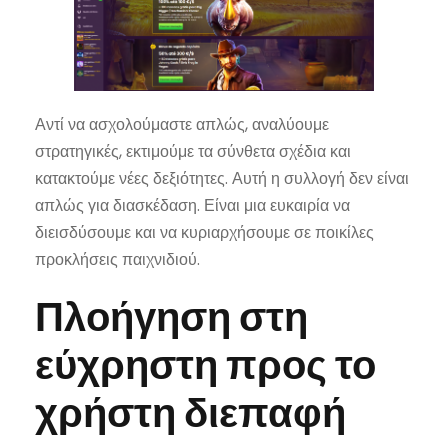
Αντί να ασχολούμαστε απλώς, αναλύουμε
στρατηγικές, εκτιμούμε τα σύνθετα σχέδια και
κατακτούμε νέες δεξιότητες. Αυτή η συλλογή δεν είναι
απλώς για διασκέδαση. Είναι μια ευκαιρία να
διεισδύσουμε και να κυριαρχήσουμε σε ποικίλες
προκλήσεις παιχνιδιού.
Πλοήγηση στη
εύχρηστη προς το
χρήστη διεπαφή