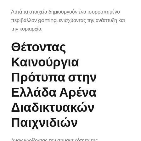
Αυτά τα στοιχεία δημιουργούν ένα ισορροπημένο
περιβάλλον gaming, ενισχύοντας την ανάπτυξη και
την κυριαρχία.
Θέτοντας
Καινούργια
Πρότυπα στην
Ελλάδα Αρένα
Διαδικτυακών
Παιχνιδιών
Αναγνωρίζοντας την σημαντικότητα της