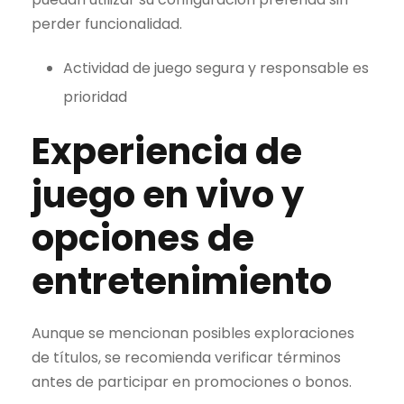
perder funcionalidad.
Actividad de juego segura y responsable es
prioridad
Experiencia de
juego en vivo y
opciones de
entretenimiento
Aunque se mencionan posibles exploraciones
de títulos, se recomienda verificar términos
antes de participar en promociones o bonos.