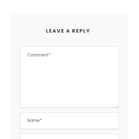
LEAVE A REPLY