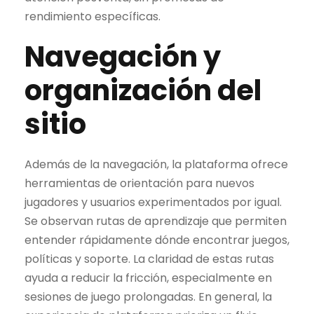
rendimiento específicas.
Navegación y
organización del
sitio
Además de la navegación, la plataforma ofrece
herramientas de orientación para nuevos
jugadores y usuarios experimentados por igual.
Se observan rutas de aprendizaje que permiten
entender rápidamente dónde encontrar juegos,
políticas y soporte. La claridad de estas rutas
ayuda a reducir la fricción, especialmente en
sesiones de juego prolongadas. En general, la