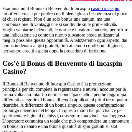
Esaminiamo il Bonus di Benvenuto di Incaspin
casino incaspin
,
un’offerta creata per partire con il piede giusto l’esperienza di gioco
di chi si registra. Non è un solo bonus una tantum, ma una
combinazione di vantaggi che si suddivide sulle prime attività.
Voglio valutarne i elementi, le norme e il valore concreto, per offrire
una indicazione su come un nuovo giocatore possa utilizzare al
meglio possibile questa opportunità. Analizzeremo ogni aspetto, dai
bonus in denaro ai giri gratuiti, fino ai temuti condizioni di gioco,
per sapere cosa ti aspetta dopo la procedura di iscrizione.
Cos’è il Bonus di Benvenuto di Incaspin
Casino?
Il Bonus di Benvenuto di Incaspin Casino è la promozione
principale per chi completa la registrazione e attiva l’account per la
prima volta assoluta. Lo definiscono “pacchetto” perché raggruppa
differenti categorie di bonus, di regola applicati ai primi tre o quattro
ricariche. A differenza di un bonus singolo, questa configurazione
prolunga i benefici nel tempo. In questo modo hai più chance per
sperimentare i giochi e, chissà, conseguire una vincita vantaggiosa.
L’operatore comunica un totale che può comprendere un ammontare
di bonus in denaro e una buona quantità di spin gratuiti su slot
selezionate.