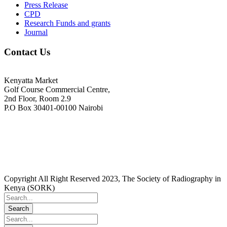
Press Release
CPD
Research Funds and grants
Journal
Contact Us
Kenyatta Market
Golf Course Commercial Centre,
2nd Floor, Room 2.9
P.O Box 30401-00100 Nairobi
+254718244911/ +254738244911
kenyaradiographers@gmail.com
info@radiography.or.ke
Copyright All Right Reserved 2023, The Society of Radiography in
Kenya (SORK)