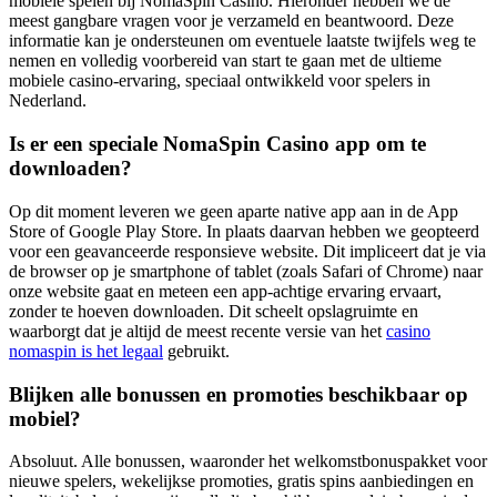
mobiele spelen bij NomaSpin Casino. Hieronder hebben we de
meest gangbare vragen voor je verzameld en beantwoord. Deze
informatie kan je ondersteunen om eventuele laatste twijfels weg te
nemen en volledig voorbereid van start te gaan met de ultieme
mobiele casino-ervaring, speciaal ontwikkeld voor spelers in
Nederland.
Is er een speciale NomaSpin Casino app om te
downloaden?
Op dit moment leveren we geen aparte native app aan in de App
Store of Google Play Store. In plaats daarvan hebben we geopteerd
voor een geavanceerde responsieve website. Dit impliceert dat je via
de browser op je smartphone of tablet (zoals Safari of Chrome) naar
onze website gaat en meteen een app-achtige ervaring ervaart,
zonder te hoeven downloaden. Dit scheelt opslagruimte en
waarborgt dat je altijd de meest recente versie van het
casino
nomaspin is het legaal
gebruikt.
Blijken alle bonussen en promoties beschikbaar op
mobiel?
Absoluut. Alle bonussen, waaronder het welkomstbonuspakket voor
nieuwe spelers, wekelijkse promoties, gratis spins aanbiedingen en