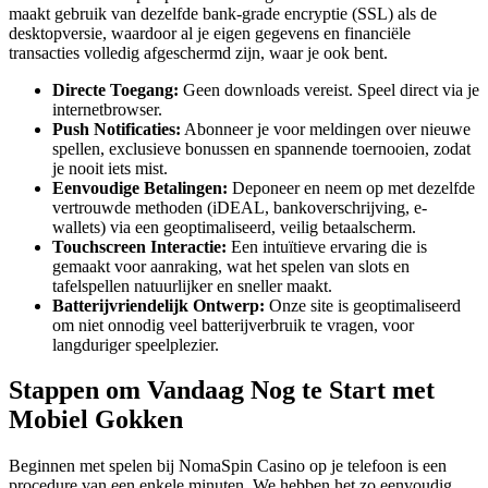
maakt gebruik van dezelfde bank-grade encryptie (SSL) als de
desktopversie, waardoor al je eigen gegevens en financiële
transacties volledig afgeschermd zijn, waar je ook bent.
Directe Toegang:
Geen downloads vereist. Speel direct via je
internetbrowser.
Push Notificaties:
Abonneer je voor meldingen over nieuwe
spellen, exclusieve bonussen en spannende toernooien, zodat
je nooit iets mist.
Eenvoudige Betalingen:
Deponeer en neem op met dezelfde
vertrouwde methoden (iDEAL, bankoverschrijving, e-
wallets) via een geoptimaliseerd, veilig betaalscherm.
Touchscreen Interactie:
Een intuïtieve ervaring die is
gemaakt voor aanraking, wat het spelen van slots en
tafelspellen natuurlijker en sneller maakt.
Batterijvriendelijk Ontwerp:
Onze site is geoptimaliseerd
om niet onnodig veel batterijverbruik te vragen, voor
langduriger speelplezier.
Stappen om Vandaag Nog te Start met
Mobiel Gokken
Beginnen met spelen bij NomaSpin Casino op je telefoon is een
procedure van een enkele minuten. We hebben het zo eenvoudig