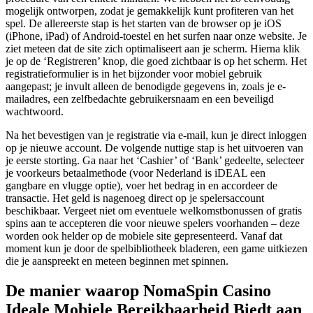
mogelijk ontworpen, zodat je gemakkelijk kunt profiteren van het
spel. De allereerste stap is het starten van de browser op je iOS
(iPhone, iPad) of Android-toestel en het surfen naar onze website. Je
ziet meteen dat de site zich optimaliseert aan je scherm. Hierna klik
je op de ‘Registreren’ knop, die goed zichtbaar is op het scherm. Het
registratieformulier is in het bijzonder voor mobiel gebruik
aangepast; je invult alleen de benodigde gegevens in, zoals je e-
mailadres, een zelfbedachte gebruikersnaam en een beveiligd
wachtwoord.
Na het bevestigen van je registratie via e-mail, kun je direct inloggen
op je nieuwe account. De volgende nuttige stap is het uitvoeren van
je eerste storting. Ga naar het ‘Cashier’ of ‘Bank’ gedeelte, selecteer
je voorkeurs betaalmethode (voor Nederland is iDEAL een
gangbare en vlugge optie), voer het bedrag in en accordeer de
transactie. Het geld is nagenoeg direct op je spelersaccount
beschikbaar. Vergeet niet om eventuele welkomstbonussen of gratis
spins aan te accepteren die voor nieuwe spelers voorhanden – deze
worden ook helder op de mobiele site gepresenteerd. Vanaf dat
moment kun je door de spelbibliotheek bladeren, een game uitkiezen
die je aanspreekt en meteen beginnen met spinnen.
De manier waarop NomaSpin Casino
Ideale Mobiele Bereikbaarheid Biedt aan