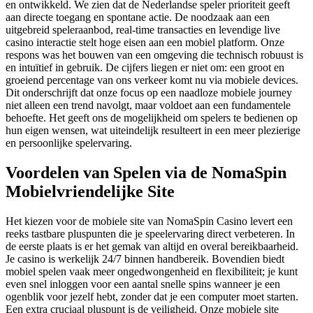
en ontwikkeld. We zien dat de Nederlandse speler prioriteit geeft
aan directe toegang en spontane actie. De noodzaak aan een
uitgebreid speleraanbod, real-time transacties en levendige live
casino interactie stelt hoge eisen aan een mobiel platform. Onze
respons was het bouwen van een omgeving die technisch robuust is
en intuïtief in gebruik. De cijfers liegen er niet om: een groot en
groeiend percentage van ons verkeer komt nu via mobiele devices.
Dit onderschrijft dat onze focus op een naadloze mobiele journey
niet alleen een trend navolgt, maar voldoet aan een fundamentele
behoefte. Het geeft ons de mogelijkheid om spelers te bedienen op
hun eigen wensen, wat uiteindelijk resulteert in een meer plezierige
en persoonlijke spelervaring.
Voordelen van Spelen via de NomaSpin
Mobielvriendelijke Site
Het kiezen voor de mobiele site van NomaSpin Casino levert een
reeks tastbare pluspunten die je speelervaring direct verbeteren. In
de eerste plaats is er het gemak van altijd en overal bereikbaarheid.
Je casino is werkelijk 24/7 binnen handbereik. Bovendien biedt
mobiel spelen vaak meer ongedwongenheid en flexibiliteit; je kunt
even snel inloggen voor een aantal snelle spins wanneer je een
ogenblik voor jezelf hebt, zonder dat je een computer moet starten.
Een extra cruciaal pluspunt is de veiligheid. Onze mobiele site