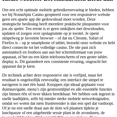
Om een echt optimale mobiele gebruikerservaring te bieden, hebben
we bij NomaSpin Casino geopteerd voor een responsieve website
geen een aparte app die gedownload moet worden. Deze
strategische beslissing heeft meerdere praktische pluspunten voor
jou als speler. Ten eerste is er geen omkijken met downloaden,
updaten of zorgen over opslagruimte op je toestel. Je opent
simpelweg je favoriete browser – of dat nu Chrome, Safari of
Firefox is – op je smartphone of tablet, bezoekt onze website en hebt
direct connectie tot het volledige casino. De site past zich
automatisch en foutloos aan aan het schermformaat van jouw
apparaat, of het nu een klein telefoonscherm of een groter tablet-
display is. Dit garandeert een consistente ervaring, ongeacht het
apparaat dat je kiest.
De techniek achter deze responsieve site is verfijnd, maar het
resultaat is ongelooflijk eenvoudig: een interface die simpel te
navigeren is met één hand. Knoppen zijn ideaal geplaatst voor
duimnavigatie, menu’s zijn gestroomlijnd en alle essentiële functies
zijn binnen één of twee tikken bereikbaar. We hebben ook ingezet in
snelle laadtijden, zelfs bij minder sterke mobiele netwerksignalen,
omdat we weten dat niets frustrerender is dan een spel dat vastloopt.
Of je nu een snelle draai aan de slots wil plaatsen tijdens je
lunchpauze of een uitgebreide sessie plant in de avonduren, de