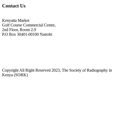
Contact Us
Kenyatta Market
Golf Course Commercial Centre,
2nd Floor, Room 2.9
P.O Box 30401-00100 Nairobi
+254718244911/ +254738244911
kenyaradiographers@gmail.com
info@radiography.or.ke
Copyright All Right Reserved 2023, The Society of Radiography in
Kenya (SORK)