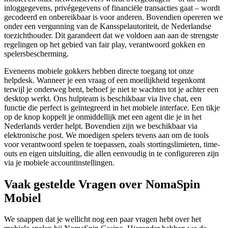
inloggegevens, privégegevens of financiële transacties gaat – wordt
gecodeerd en onbereikbaar is voor anderen. Bovendien opereren we
onder een vergunning van de Kansspelautoriteit, de Nederlandse
toezichthouder. Dit garandeert dat we voldoen aan aan de strengste
regelingen op het gebied van fair play, verantwoord gokken en
spelersbescherming.
Eveneens mobiele gokkers hebben directe toegang tot onze
helpdesk. Wanneer je een vraag of een moeilijkheid tegenkomt
terwijl je onderweg bent, behoef je niet te wachten tot je achter een
desktop werkt. Ons hulpteam is beschikbaar via live chat, een
functie die perfect is geïntegreerd in het mobiele interface. Een tikje
op de knop koppelt je onmiddellijk met een agent die je in het
Nederlands verder helpt. Bovendien zijn we beschikbaar via
elektronische post. We moedigen spelers tevens aan om de tools
voor verantwoord spelen te toepassen, zoals stortingslimieten, time-
outs en eigen uitsluiting, die allen eenvoudig in te configureren zijn
via je mobiele accountinstellingen.
Vaak gestelde Vragen over NomaSpin
Mobiel
We snappen dat je wellicht nog een paar vragen hebt over het