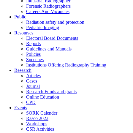
Industrial Radiographer
Forensic Radiographers
Careers And Vacancies
Public
Radiation safety and protection
Pediatric Imaging
Resourses
Electoral Board Documents
Reports
Guidelines and Manuals
Policies
Speeches
Institutions Offering Radiography Training
Research
Articles
Cases
Journal
Research Funds and grants
Online Education
CPD
Events
SORK Calender
Rasco 2023
Workshops
CSR Activities