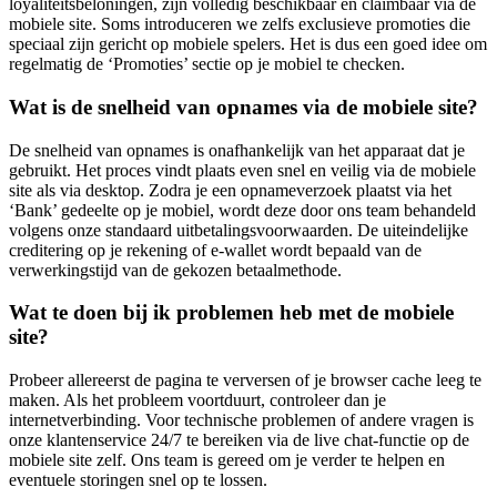
loyaliteitsbeloningen, zijn volledig beschikbaar en claimbaar via de
mobiele site. Soms introduceren we zelfs exclusieve promoties die
speciaal zijn gericht op mobiele spelers. Het is dus een goed idee om
regelmatig de ‘Promoties’ sectie op je mobiel te checken.
Wat is de snelheid van opnames via de mobiele site?
De snelheid van opnames is onafhankelijk van het apparaat dat je
gebruikt. Het proces vindt plaats even snel en veilig via de mobiele
site als via desktop. Zodra je een opnameverzoek plaatst via het
‘Bank’ gedeelte op je mobiel, wordt deze door ons team behandeld
volgens onze standaard uitbetalingsvoorwaarden. De uiteindelijke
creditering op je rekening of e-wallet wordt bepaald van de
verwerkingstijd van de gekozen betaalmethode.
Wat te doen bij ik problemen heb met de mobiele
site?
Probeer allereerst de pagina te verversen of je browser cache leeg te
maken. Als het probleem voortduurt, controleer dan je
internetverbinding. Voor technische problemen of andere vragen is
onze klantenservice 24/7 te bereiken via de live chat-functie op de
mobiele site zelf. Ons team is gereed om je verder te helpen en
eventuele storingen snel op te lossen.