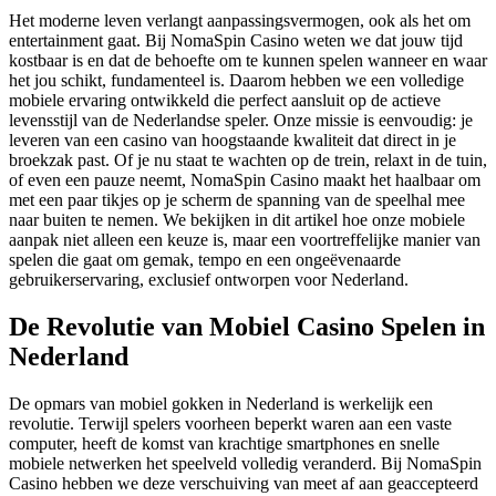
Het moderne leven verlangt aanpassingsvermogen, ook als het om
entertainment gaat. Bij NomaSpin Casino weten we dat jouw tijd
kostbaar is en dat de behoefte om te kunnen spelen wanneer en waar
het jou schikt, fundamenteel is. Daarom hebben we een volledige
mobiele ervaring ontwikkeld die perfect aansluit op de actieve
levensstijl van de Nederlandse speler. Onze missie is eenvoudig: je
leveren van een casino van hoogstaande kwaliteit dat direct in je
broekzak past. Of je nu staat te wachten op de trein, relaxt in de tuin,
of even een pauze neemt, NomaSpin Casino maakt het haalbaar om
met een paar tikjes op je scherm de spanning van de speelhal mee
naar buiten te nemen. We bekijken in dit artikel hoe onze mobiele
aanpak niet alleen een keuze is, maar een voortreffelijke manier van
spelen die gaat om gemak, tempo en een ongeëvenaarde
gebruikerservaring, exclusief ontworpen voor Nederland.
De Revolutie van Mobiel Casino Spelen in
Nederland
De opmars van mobiel gokken in Nederland is werkelijk een
revolutie. Terwijl spelers voorheen beperkt waren aan een vaste
computer, heeft de komst van krachtige smartphones en snelle
mobiele netwerken het speelveld volledig veranderd. Bij NomaSpin
Casino hebben we deze verschuiving van meet af aan geaccepteerd