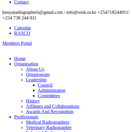
Contact
kenyaradiographers@gmail.com / info@sork.or.ke +254718244911/
+254 738 244 911
Calendar
RASCO
Members Portal
Home
Organisation
About Us
Organogram
Leadership
Council
Administration
Committees
History
Affiliates and Collaborations
Awards And Recognition
Proffesionals
Medical Radiographers
Veterinary Radiographer