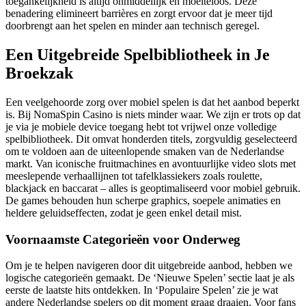
toegankelijkheid is altijd onmiddellijk en moeiteloos. Deze
benadering elimineert barrières en zorgt ervoor dat je meer tijd
doorbrengt aan het spelen en minder aan technisch geregel.
Een Uitgebreide Spelbibliotheek in Je
Broekzak
Een veelgehoorde zorg over mobiel spelen is dat het aanbod beperkt
is. Bij NomaSpin Casino is niets minder waar. We zijn er trots op dat
je via je mobiele device toegang hebt tot vrijwel onze volledige
spelbibliotheek. Dit omvat honderden titels, zorgvuldig geselecteerd
om te voldoen aan de uiteenlopende smaken van de Nederlandse
markt. Van iconische fruitmachines en avontuurlijke video slots met
meeslepende verhaallijnen tot tafelklassiekers zoals roulette,
blackjack en baccarat – alles is geoptimaliseerd voor mobiel gebruik.
De games behouden hun scherpe graphics, soepele animaties en
heldere geluidseffecten, zodat je geen enkel detail mist.
Voornaamste Categorieën voor Onderweg
Om je te helpen navigeren door dit uitgebreide aanbod, hebben we
logische categorieën gemaakt. De ‘Nieuwe Spelen’ sectie laat je als
eerste de laatste hits ontdekken. In ‘Populaire Spelen’ zie je wat
andere Nederlandse spelers op dit moment graag draaien. Voor fans