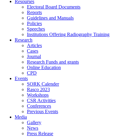
Resourses
Electoral Board Documents
Reports
Guidelines and Manuals
Policies
Speeches
Institutions Offering Radiography Training
Research
Articles
Cases
Journal
Research Funds and grants
Online Education
CPD
Events
SORK Calender
Rasco 2023
Workshops
CSR Activities
Conferences
Previous Events
Media
Gallery
News
Press Release