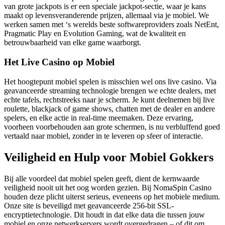
van grote jackpots is er een speciale jackpot-sectie, waar je kans
maakt op levensveranderende prijzen, allemaal via je mobiel. We
werken samen met ‘s werelds beste softwareproviders zoals NetEnt,
Pragmatic Play en Evolution Gaming, wat de kwaliteit en
betrouwbaarheid van elke game waarborgt.
Het Live Casino op Mobiel
Het hoogtepunt mobiel spelen is misschien wel ons live casino. Via
geavanceerde streaming technologie brengen we echte dealers, met
echte tafels, rechtstreeks naar je scherm. Je kunt deelnemen bij live
roulette, blackjack of game shows, chatten met de dealer en andere
spelers, en elke actie in real-time meemaken. Deze ervaring,
voorheen voorbehouden aan grote schermen, is nu verbluffend goed
vertaald naar mobiel, zonder in te leveren op sfeer of interactie.
Veiligheid en Hulp voor Mobiel Gokkers
Bij alle voordeel dat mobiel spelen geeft, dient de kernwaarde
veiligheid nooit uit het oog worden gezien. Bij NomaSpin Casino
houden deze plicht uiterst serieus, eveneens op het mobiele medium.
Onze site is beveiligd met geavanceerde 256-bit SSL-
encryptietechnologie. Dit houdt in dat elke data die tussen jouw
mobiel en onze netwerkservers wordt overgedragen – of dit om