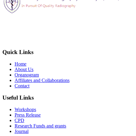
The Society of Radiography in Kenya (SORK) is registered by the
registrar of societies in Kenya under the Societies Act Cap 108, as a
society exempted from registration, a provision contained in Section
10 of this Act.
Quick Links
Home
About Us
Organogram
Affiliates and Collaborations
Contact
Useful Links
Workshops
Press Release
CPD
Research Funds and grants
Journal