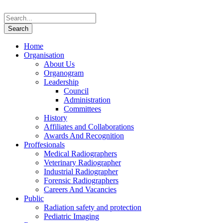
Home
Organisation
About Us
Organogram
Leadership
Council
Administration
Committees
History
Affiliates and Collaborations
Awards And Recognition
Proffesionals
Medical Radiographers
Veterinary Radiographer
Industrial Radiographer
Forensic Radiographers
Careers And Vacancies
Public
Radiation safety and protection
Pediatric Imaging