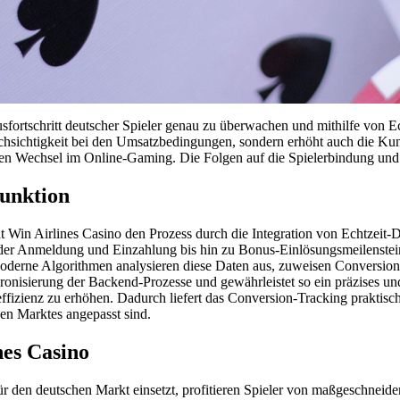
ortschritt deutscher Spieler genau zu überwachen und mithilfe von Ec
urchsichtigkeit bei den Umsatzbedingungen, sondern erhöht auch die
schen Wechsel im Online-Gaming. Die Folgen auf die Spielerbindung un
Funktion
Win Airlines Casino den Prozess durch die Integration von Echtzeit-Da
n der Anmeldung und Einzahlung bis hin zu Bonus-Einlösungsmeilenstein
 Moderne Algorithmen analysieren diese Daten aus, zuweisen Conversi
hronisierung der Backend-Prozesse und gewährleistet so ein präzises u
ffizienz zu erhöhen. Dadurch liefert das Conversion-Tracking praktisc
en Marktes angepasst sind.
nes Casino
r den deutschen Markt einsetzt, profitieren Spieler von maßgeschneide