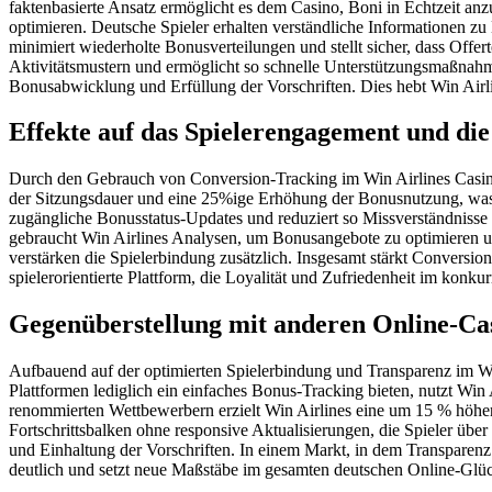
faktenbasierte Ansatz ermöglicht es dem Casino, Boni in Echtzeit a
optimieren. Deutsche Spieler erhalten verständliche Informationen z
minimiert wiederholte Bonusverteilungen und stellt sicher, dass Offert
Aktivitätsmustern und ermöglicht so schnelle Unterstützungsmaßnahmen
Bonusabwicklung und Erfüllung der Vorschriften. Dies hebt Win Airli
Effekte auf das Spielerengagement und die
Durch den Gebrauch von Conversion-Tracking im Win Airlines Casino 
der Sitzungsdauer und eine 25%ige Erhöhung der Bonusnutzung, was au
zugängliche Bonusstatus-Updates und reduziert so Missverständnisse 
gebraucht Win Airlines Analysen, um Bonusangebote zu optimieren u
verstärken die Spielerbindung zusätzlich. Insgesamt stärkt Conversion
spielerorientierte Plattform, die Loyalität und Zufriedenheit im konku
Gegenüberstellung mit anderen Online-Cas
Aufbauend auf der optimierten Spielerbindung und Transparenz im W
Plattformen lediglich ein einfaches Bonus-Tracking bieten, nutzt Win
renommierten Wettbewerbern erzielt Win Airlines eine um 15 % höhe
Fortschrittsbalken ohne responsive Aktualisierungen, die Spieler übe
und Einhaltung der Vorschriften. In einem Markt, in dem Transparenz 
deutlich und setzt neue Maßstäbe im gesamten deutschen Online-Glüc