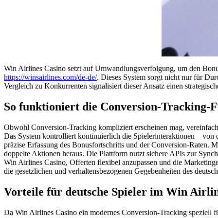
Win Airlines Casino setzt auf Umwandlungsverfolgung, um den Bonusf
https://winsairlines.com/de-de/
. Dieses System sorgt nicht nur für D
Vergleich zu Konkurrenten signalisiert dieser Ansatz einen strategi
So funktioniert die Conversion-Tracking-
Obwohl Conversion-Tracking kompliziert erscheinen mag, vereinfacht 
Das System kontrolliert kontinuierlich die Spielerinteraktionen – vo
präzise Erfassung des Bonusfortschritts und der Conversion-Raten.
doppelte Aktionen heraus. Die Plattform nutzt sichere APIs zur Sync
Win Airlines Casino, Offerten flexibel anzupassen und die Marketinge
die gesetzlichen und verhaltensbezogenen Gegebenheiten des deutsch
Vorteile für deutsche Spieler im Win Airli
Da Win Airlines Casino ein modernes Conversion-Tracking speziell fü