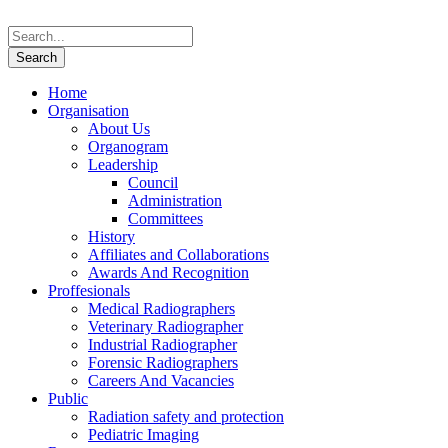
Home
Organisation
About Us
Organogram
Leadership
Council
Administration
Committees
History
Affiliates and Collaborations
Awards And Recognition
Proffesionals
Medical Radiographers
Veterinary Radiographer
Industrial Radiographer
Forensic Radiographers
Careers And Vacancies
Public
Radiation safety and protection
Pediatric Imaging