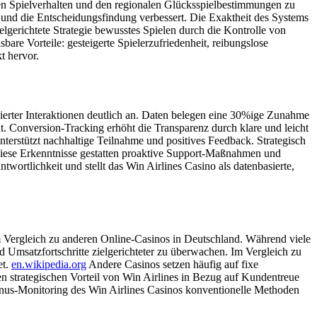
en Spielverhalten und den regionalen Glücksspielbestimmungen zu
 und die Entscheidungsfindung verbessert. Die Exaktheit des Systems
ielgerichtete Strategie bewusstes Spielen durch die Kontrolle von
re Vorteile: gesteigerte Spielerzufriedenheit, reibungslose
t hervor.
erter Interaktionen deutlich an. Daten belegen eine 30%ige Zunahme
. Conversion-Tracking erhöht die Transparenz durch klare und leicht
terstützt nachhaltige Teilnahme und positives Feedback. Strategisch
iese Erkenntnisse gestatten proaktive Support-Maßnahmen und
wortlichkeit und stellt das Win Airlines Casino als datenbasierte,
 Vergleich zu anderen Online-Casinos in Deutschland. Während viele
d Umsatzfortschritte zielgerichteter zu überwachen. Im Vergleich zu
et.
en.wikipedia.org
Andere Casinos setzen häufig auf fixe
den strategischen Vorteil von Win Airlines in Bezug auf Kundentreue
 Bonus-Monitoring des Win Airlines Casinos konventionelle Methoden