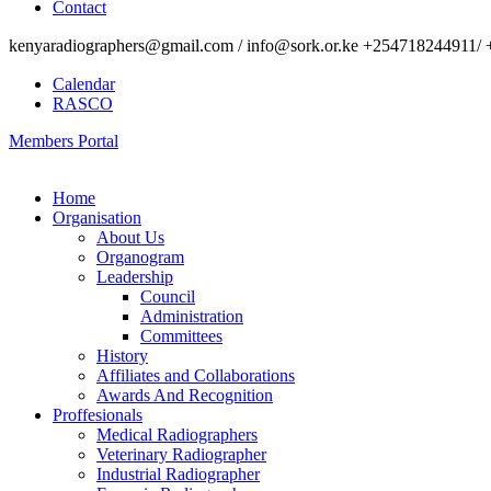
Contact
kenyaradiographers@gmail.com / info@sork.or.ke +254718244911/ 
Calendar
RASCO
Members Portal
Home
Organisation
About Us
Organogram
Leadership
Council
Administration
Committees
History
Affiliates and Collaborations
Awards And Recognition
Proffesionals
Medical Radiographers
Veterinary Radiographer
Industrial Radiographer