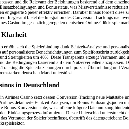
nzupassen und die Relevanz der Belohnungen basierend auf dem einzeln
u Einsatzbedingungen und Bonusstatus, was Missverständnisse reduziert
en engagierte Spieler effektiv erreichen. Darüber hinaus fördert diese z
. Insgesamt bietet die Integration des Conversion-Trackings nachweisba
nes Casino im gesetzlich geregelten deutschen Online-Glücksspielmark
 Klarheit
erhöht sich die Spielerbindung dank Echtzeit-Analyse und personalisi
f personalisierte Benachrichtigungen zum Spielfortschritt zurückgeht
und Streitigkeiten um 40%. Diese Transparenz erzeugt Vertrauen und un
nd die Bedingungen basierend auf dem Nutzerverhalten anzupassen. D
-Tracking die Spielerbeziehungen durch präzise Übermittlung und Verant
rrenzstarken deutschen Markt unterstützt.
inos in Deutschland
in Airlines Casino setzt dessen Conversion-Tracking neue Maßstäbe im
 Airlines detaillierte Echtzeit-Analysen, um Bonus-Einlösungsquoten un
re Bonus-Konversionsrate, was auf eine klügere Datennutzung hindeut
r den Einlösungsprozess informieren. Dieser Unterschied unterstreicht 
das Vertrauen der Spieler beeinflusst, übertrifft das datengetriebene
ksspielsektor.