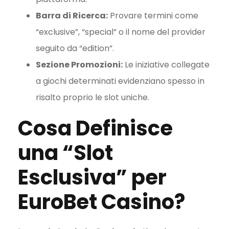
Barra di Ricerca:
Provare termini come
“exclusive”, “special” o il nome del provider
seguito da “edition”.
Sezione Promozioni:
Le iniziative collegate
a giochi determinati evidenziano spesso in
risalto proprio le slot uniche.
Cosa Definisce
una “Slot
Esclusiva” per
EuroBet Casino?