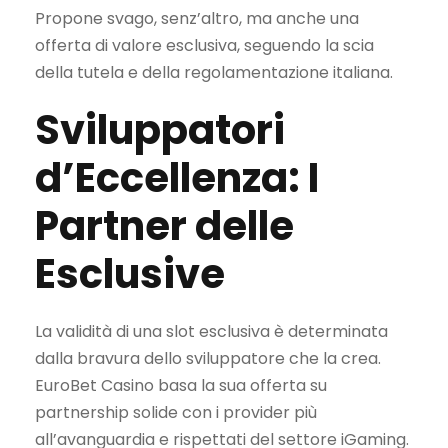
Propone svago, senz’altro, ma anche una
offerta di valore esclusiva, seguendo la scia
della tutela e della regolamentazione italiana.
Sviluppatori
d’Eccellenza: I
Partner delle
Esclusive
La validità di una slot esclusiva è determinata
dalla bravura dello sviluppatore che la crea.
EuroBet Casino basa la sua offerta su
partnership solide con i provider più
all’avanguardia e rispettati del settore iGaming.