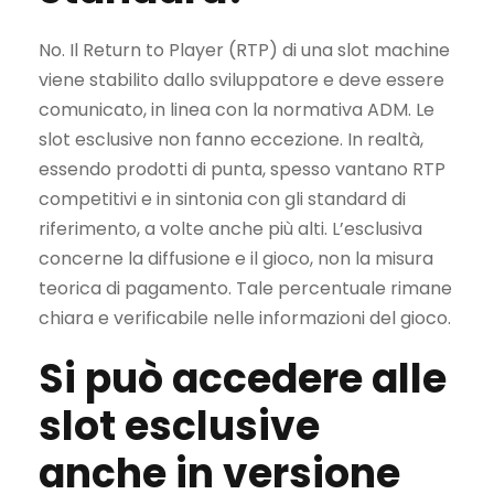
No. Il Return to Player (RTP) di una slot machine
viene stabilito dallo sviluppatore e deve essere
comunicato, in linea con la normativa ADM. Le
slot esclusive non fanno eccezione. In realtà,
essendo prodotti di punta, spesso vantano RTP
competitivi e in sintonia con gli standard di
riferimento, a volte anche più alti. L’esclusiva
concerne la diffusione e il gioco, non la misura
teorica di pagamento. Tale percentuale rimane
chiara e verificabile nelle informazioni del gioco.
Si può accedere alle
slot esclusive
anche in versione