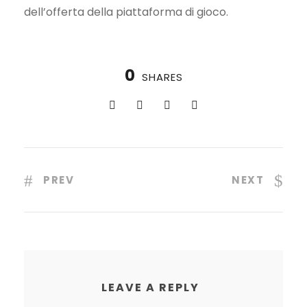
dell’offerta della piattaforma di gioco.
0
SHARES
PREV
NEXT
LEAVE A REPLY