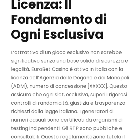
Licenza: Il
Fondamento di
Ogni Esclusiva
L’attrattiva di un gioco esclusivo non sarebbe
significativo senza una base solida di sicurezza e
legalità. EuroBet Casino è attivo in Italia con la
licenza dell’Agenzia delle Dogane e dei Monopoli
(ADM), numero di concessione [XXXXX]. Questo
assicura che ogni slot, esclusiva, superi i rigorosi
controlli di randomicità, giustizia e trasparenza
richiesti dalla legge italiana. I generatori di
numeri casuali sono certificati da organismi di
testing indipendenti. Gli RTP sono pubbliche e
consultabili. Questo regolamentazione tutela il