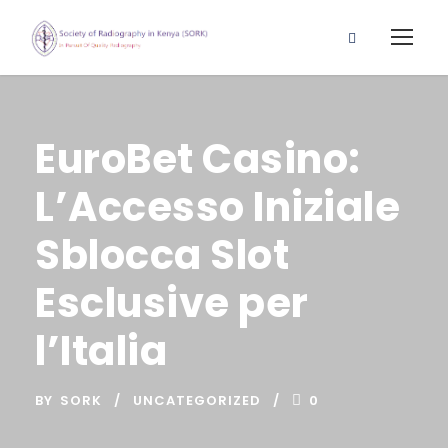
EuroBet Casino:
L’Accesso Iniziale
Sblocca Slot
Esclusive per
l’Italia
BY
SORK
UNCATEGORIZED
0