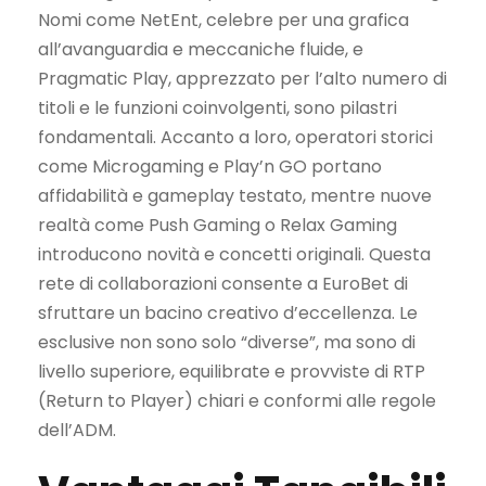
Nomi come NetEnt, celebre per una grafica
all’avanguardia e meccaniche fluide, e
Pragmatic Play, apprezzato per l’alto numero di
titoli e le funzioni coinvolgenti, sono pilastri
fondamentali. Accanto a loro, operatori storici
come Microgaming e Play’n GO portano
affidabilità e gameplay testato, mentre nuove
realtà come Push Gaming o Relax Gaming
introducono novità e concetti originali. Questa
rete di collaborazioni consente a EuroBet di
sfruttare un bacino creativo d’eccellenza. Le
esclusive non sono solo “diverse”, ma sono di
livello superiore, equilibrate e provviste di RTP
(Return to Player) chiari e conformi alle regole
dell’ADM.