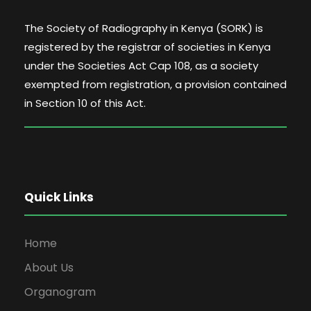
The Society of Radiography in Kenya (SORK) is
registered by the registrar of societies in Kenya
under the Societies Act Cap 108, as a society
exempted from registration, a provision contained
in Section 10 of this Act.
Quick Links
Home
About Us
Organogram