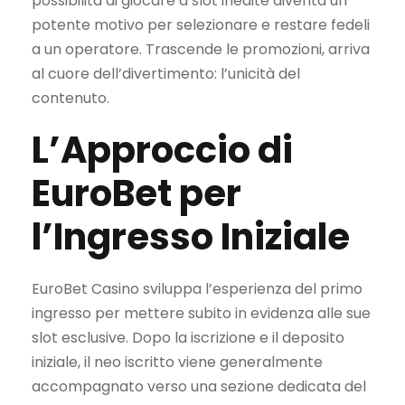
possibilità di giocare a slot inedite diventa un
potente motivo per selezionare e restare fedeli
a un operatore. Trascende le promozioni, arriva
al cuore dell’divertimento: l’unicità del
contenuto.
L’Approccio di
EuroBet per
l’Ingresso Iniziale
EuroBet Casino sviluppa l’esperienza del primo
ingresso per mettere subito in evidenza alle sue
slot esclusive. Dopo la iscrizione e il deposito
iniziale, il neo iscritto viene generalmente
accompagnato verso una sezione dedicata del