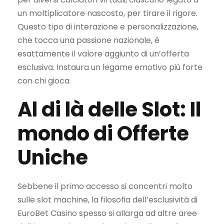
un moltiplicatore nascosto, per tirare il rigore.
Questo tipo di interazione e personalizzazione,
che tocca una passione nazionale, è
esattamente il valore aggiunto di un’offerta
esclusiva. Instaura un legame emotivo più forte
con chi gioca.
Al di là delle Slot: Il
mondo di Offerte
Uniche
Sebbene il primo accesso si concentri molto
sulle slot machine, la filosofia dell’esclusività di
EuroBet Casino spesso si allarga ad altre aree