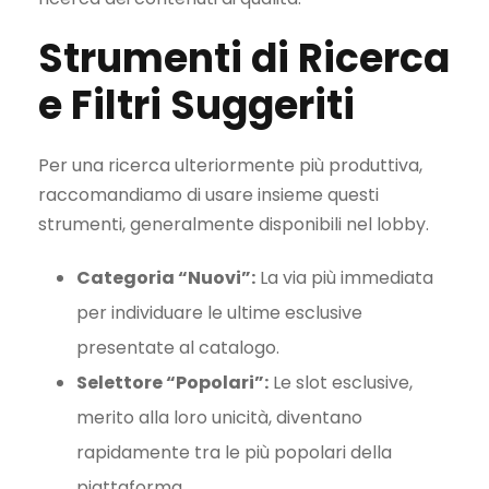
Strumenti di Ricerca
e Filtri Suggeriti
Per una ricerca ulteriormente più produttiva,
raccomandiamo di usare insieme questi
strumenti, generalmente disponibili nel lobby.
Categoria “Nuovi”:
La via più immediata
per individuare le ultime esclusive
presentate al catalogo.
Selettore “Popolari”:
Le slot esclusive,
merito alla loro unicità, diventano
rapidamente tra le più popolari della
piattaforma.