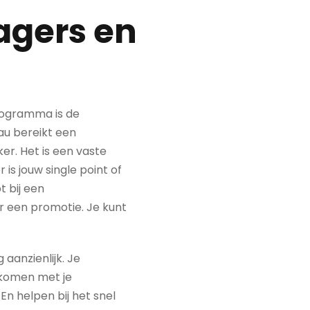
agers en
rogramma is de
eau bereikt een
r. Het is een vaste
is jouw single point of
t bij een
r een promotie. Je kunt
 aanzienlijk. Je
komen met je
 En helpen bij het snel