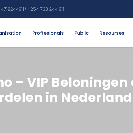
4718244911/ +254 738 244 911
anisation
Proffesionals
Public
Resourses
no – VIP Beloningen
ordelen in Nederland