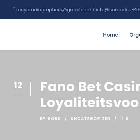
kenyaradiographers@gmail.com / info@sork.or.ke +25
Home
Org
Fano Bet Casi
12
JUN
Loyaliteitsvo
BY
SORK
UNCATEGORIZED
0