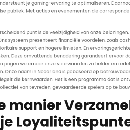
ie ondersteunt je gaming-ervaring te optimaliseren. Daar
dse publiek. Met acties en evenementen die correspondere
scheidend punt is de veelzijdigheid van onze beloningen. 
 Ons systeem presenteert financiële voordelen, zoals ca
ioritaire support en hogere limieten. En ervaringsgericht
en. Deze omvattende benadering garandeert ervoor dat
n pogen we ernaar onze voorwaarden zo helder en redelij
n. Onze naam in Nederland is gebaseerd op betrouwbaarhe
iegelt die kernwaarden. Het is een programma dat is on
 collectief van tevreden, gewaardeerde spelers op te bou
e manier Verzame
je Loyaliteitspunt