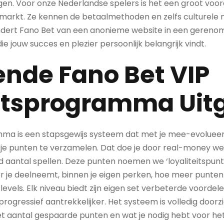
gen. Voor onze Nederlandse spelers is het een groot vo
 markt. Ze kennen de betaalmethoden en zelfs culturele
ndert Fano Bet van een anonieme website in een gere
die jouw succes en plezier persoonlijk belangrijk vindt.
ende Fano Bet VIP
eitsprogramma Uit
ma is een stapsgewijs systeem dat met je mee-evoluee
in je punten te verzamelen. Dat doe je door real-money
 aantal spellen. Deze punten noemen we ‘loyaliteitspunten
je deelneemt, binnen je eigen perken, hoe meer punten 
-levels. Elk niveau biedt zijn eigen set verbeterde voord
gressief aantrekkelijker. Het systeem is volledig doorzich
het aantal gespaarde punten en wat je nodig hebt voor het