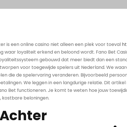
r is een online casino niet alleen een plek voor toeval
ht
waar loyaliteit erkend en beloond wordt. Fano Bet Casin
oyaliteitssysteem gebouwd dat meer biedt dan een sta
worpen voor toegewijde spelers uit Nederland. We waar
n die de spelervaring veranderen. Bijvoorbeeld persoonl
talingen. We leggen in een langdurige relatie. Dit artikel 
Fano Bet functioneren. Je komt te weten hoe jouw toewijd
, kostbare beloningen.
 Achter