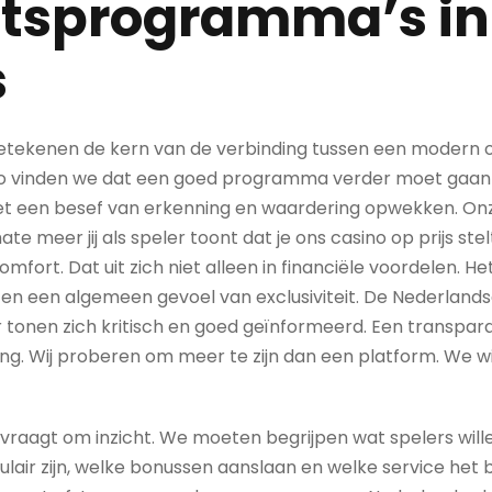
itsprogramma’s in
s
tekenen de kern van de verbinding tussen een modern onl
sino vinden we dat een goed programma verder moet gaan
 een besef van erkenning en waardering opwekken. Onze 
 meer jij als speler toont dat je ons casino op prijs stelt
omfort. Dat uit zich niet alleen in financiële voordelen. H
 en een algemeen gevoel van exclusiviteit. De Nederlands
r tonen zich kritisch en goed geïnformeerd. Een transpar
ang. Wij proberen om meer te zijn dan een platform. We 
raagt om inzicht. We moeten begrijpen wat spelers wil
lair zijn, welke bonussen aanslaan en welke service het b