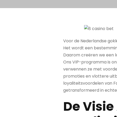
Voor de Nederlandse gokke
Het wordt een bestemming 
Daarom creëren we een l
Ons VIP-programma is ont
verwennen ze met voordele
promoties en vlottere uitbe
loyaliteitsvoordelen van 
getransformeerd in echte
De Visie