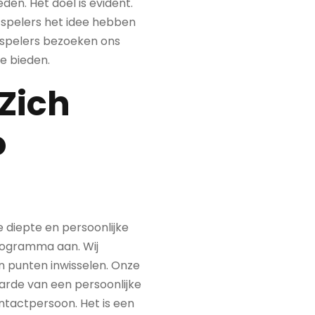
en. Het doel is evident.
 spelers het idee hebben
n spelers bezoeken ons
e bieden.
Zich
o
 diepte en persoonlijke
programma aan. Wij
n punten inwisselen. Onze
arde van een persoonlijke
ntactpersoon. Het is een