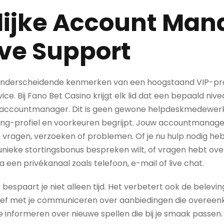
lijke Account Man
eve Support
e onderscheidende kenmerken van een hoogstaand VIP-p
ice. Bij Fano Bet Casino krijgt elk lid dat een bepaald niv
accountmanager. Dit is geen gewone helpdeskmedewerke
ing-profiel en voorkeuren begrijpt. Jouw accountmanager 
 vragen, verzoeken of problemen. Of je nu hulp nodig heb
unieke stortingsbonus bespreken wilt, of vragen hebt ove
een privékanaal zoals telefoon, e-mail of live chat.
bespaart je niet alleen tijd. Het verbetert ook de beleving
ef met je communiceren over aanbiedingen die overeen
 je informeren over nieuwe spellen die bij je smaak passen.