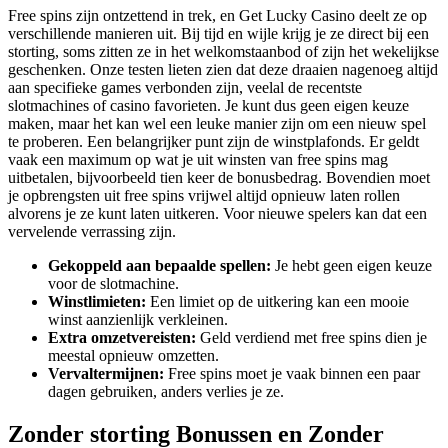
Free spins zijn ontzettend in trek, en Get Lucky Casino deelt ze op
verschillende manieren uit. Bij tijd en wijle krijg je ze direct bij een
storting, soms zitten ze in het welkomstaanbod of zijn het wekelijkse
geschenken. Onze testen lieten zien dat deze draaien nagenoeg altijd
aan specifieke games verbonden zijn, veelal de recentste
slotmachines of casino favorieten. Je kunt dus geen eigen keuze
maken, maar het kan wel een leuke manier zijn om een nieuw spel
te proberen. Een belangrijker punt zijn de winstplafonds. Er geldt
vaak een maximum op wat je uit winsten van free spins mag
uitbetalen, bijvoorbeeld tien keer de bonusbedrag. Bovendien moet
je opbrengsten uit free spins vrijwel altijd opnieuw laten rollen
alvorens je ze kunt laten uitkeren. Voor nieuwe spelers kan dat een
vervelende verrassing zijn.
Gekoppeld aan bepaalde spellen:
Je hebt geen eigen keuze
voor de slotmachine.
Winstlimieten:
Een limiet op de uitkering kan een mooie
winst aanzienlijk verkleinen.
Extra omzetvereisten:
Geld verdiend met free spins dien je
meestal opnieuw omzetten.
Vervaltermijnen:
Free spins moet je vaak binnen een paar
dagen gebruiken, anders verlies je ze.
Zonder storting Bonussen en Zonder