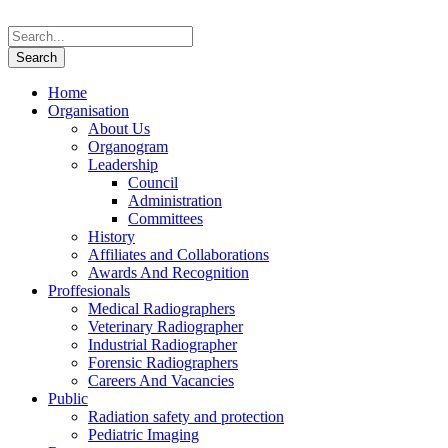
Home
Organisation
About Us
Organogram
Leadership
Council
Administration
Committees
History
Affiliates and Collaborations
Awards And Recognition
Proffesionals
Medical Radiographers
Veterinary Radiographer
Industrial Radiographer
Forensic Radiographers
Careers And Vacancies
Public
Radiation safety and protection
Pediatric Imaging