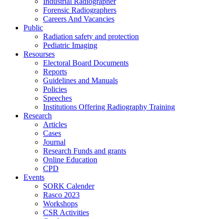
Industrial Radiographer
Forensic Radiographers
Careers And Vacancies
Public
Radiation safety and protection
Pediatric Imaging
Resourses
Electoral Board Documents
Reports
Guidelines and Manuals
Policies
Speeches
Institutions Offering Radiography Training
Research
Articles
Cases
Journal
Research Funds and grants
Online Education
CPD
Events
SORK Calender
Rasco 2023
Workshops
CSR Activities