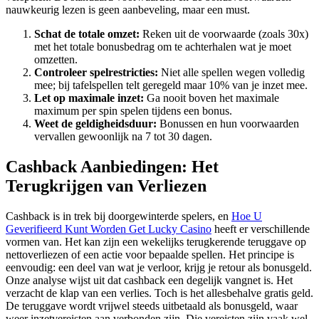
nauwkeurig lezen is geen aanbeveling, maar een must.
Schat de totale omzet:
Reken uit de voorwaarde (zoals 30x)
met het totale bonusbedrag om te achterhalen wat je moet
omzetten.
Controleer spelrestricties:
Niet alle spellen wegen volledig
mee; bij tafelspellen telt geregeld maar 10% van je inzet mee.
Let op maximale inzet:
Ga nooit boven het maximale
maximum per spin spelen tijdens een bonus.
Weet de geldigheidsduur:
Bonussen en hun voorwaarden
vervallen gewoonlijk na 7 tot 30 dagen.
Cashback Aanbiedingen: Het
Terugkrijgen van Verliezen
Cashback is in trek bij doorgewinterde spelers, en
Hoe U
Geverifieerd Kunt Worden Get Lucky Casino
heeft er verschillende
vormen van. Het kan zijn een wekelijks terugkerende teruggave op
nettoverliezen of een actie voor bepaalde spellen. Het principe is
eenvoudig: een deel van wat je verloor, krijg je retour als bonusgeld.
Onze analyse wijst uit dat cashback een degelijk vangnet is. Het
verzacht de klap van een verlies. Toch is het allesbehalve gratis geld.
De teruggave wordt vrijwel steeds uitbetaald als bonusgeld, waar
weer inzetvereisten aan verbonden zijn. Die vereisten zijn vaak wel