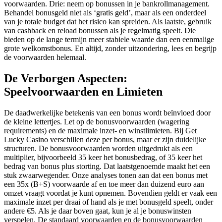
voorwaarden. Drie: neem op bonussen in je bankrollmanagement.
Behandel bonusgeld niet als ‘gratis geld’, maar als een onderdeel
van je totale budget dat het risico kan spreiden. Als laatste, gebruik
van cashback en reload bonussen als je regelmatig speelt. Die
bieden op de lange termijn meer stabiele waarde dan een eenmalige
grote welkomstbonus. En altijd, zonder uitzondering, lees en begrijp
de voorwaarden helemaal.
De Verborgen Aspecten:
Speelvoorwaarden en Limieten
De daadwerkelijke betekenis van een bonus wordt beïnvloed door
de kleine lettertjes. Let op de bonusvoorwaarden (wagering
requirements) en de maximale inzet- en winstlimieten. Bij Get
Lucky Casino verschillen deze per bonus, maar er zijn duidelijke
structuren. De bonusvoorwaarden worden uitgedrukt als een
multiplier, bijvoorbeeld 35 keer het bonusbedrag, of 35 keer het
bedrag van bonus plus storting. Dat laatstgenoemde maakt het een
stuk zwaarwegender. Onze analyses tonen aan dat een bonus met
een 35x (B+S) voorwaarde af en toe meer dan duizend euro aan
omzet vraagt voordat je kunt opnemen. Bovendien geldt er vaak een
maximale inzet per draai of hand als je met bonusgeld speelt, onder
andere €5. Als je daar boven gaat, kun je al je bonuswinsten
verspelen. De standaard voorwaarden en de bonusvoorwaarden