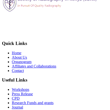
The Society of Radiography in Kenya (SORK) is registered by the
registrar of societies in Kenya under the Societies Act Cap 108, as a
society exempted from registration, a provision contained in Section
10 of this Act.
Quick Links
Home
About Us
Organogram
Affiliates and Collaborations
Contact
Useful Links
Workshops
Press Release
CPD
Research Funds and grants
Journal