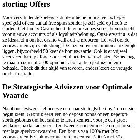
storting Offers
Voor verschillende spelers is dit de ultieme bonus: een schepje
speelgeld of een aantal free spins zonder je zelf geld op hoeft te
storten. Get Lucky Casino heeft dit genre acties soms, bijvoorbeeld
voor nieuwe accounts of als loyaliteitsbeloning. Onze ervaring is dat
ze ideaal zijn om het casino veilig uit te proberen. Let wel op, de
voorwaarden zijn vaak streng. De inzetvereisten kunnen aanzienlijk
liggen, bijvoorbeeld 50 keer de bonuswaarde. Ook is er vrijwel
steeds een hard plafond voor het uitbetalen van winsten. Soms mag
je maar maximaal €100 opnemen, ook al heb je duizend euro
behaald. Check dit dus altijd van tevoren, anders keert de vreugde
om in frustratie.
De Strategische Adviezen voor Optimale
Waarde
Na al ons testwerk hebben we een paar strategische tips. Ten eerste:
begin klein. Gebruik eerst een no deposit bonus of een beperkte
stortingsbonus om het casino te leren kennen, voor je een groot
welkomstpakket activeert. Ten tweede: concentreer je op bonussen
met lage speelvoorwaarden. Een bonus van 100% met 20x
voorwaarden is vaak meer waard dan een van 200% met 50x