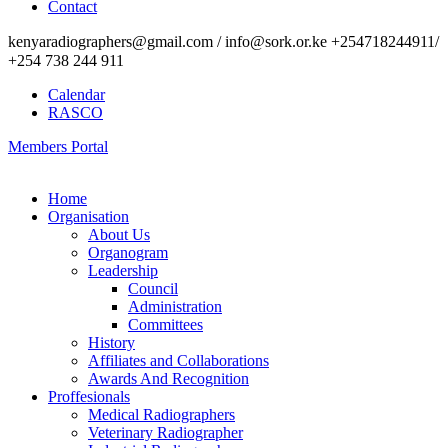
Contact
kenyaradiographers@gmail.com / info@sork.or.ke +254718244911/
+254 738 244 911
Calendar
RASCO
Members Portal
Home
Organisation
About Us
Organogram
Leadership
Council
Administration
Committees
History
Affiliates and Collaborations
Awards And Recognition
Proffesionals
Medical Radiographers
Veterinary Radiographer