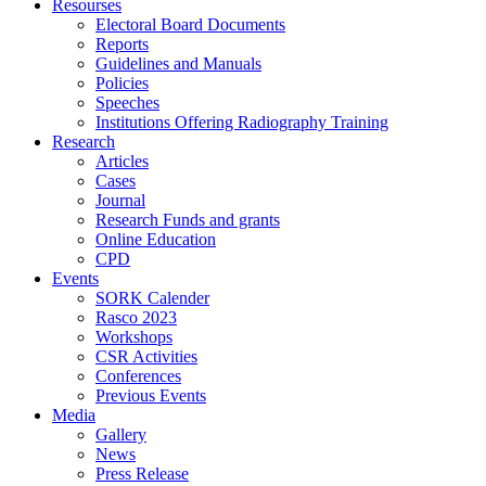
Resourses
Electoral Board Documents
Reports
Guidelines and Manuals
Policies
Speeches
Institutions Offering Radiography Training
Research
Articles
Cases
Journal
Research Funds and grants
Online Education
CPD
Events
SORK Calender
Rasco 2023
Workshops
CSR Activities
Conferences
Previous Events
Media
Gallery
News
Press Release