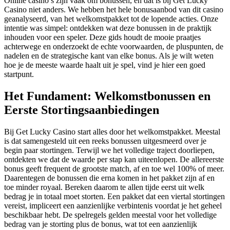
Online casino’s zijn vaak om bonussen, en dat is bij Get Lucky
Casino niet anders. We hebben het hele bonusaanbod van dit casino
geanalyseerd, van het welkomstpakket tot de lopende acties. Onze
intentie was simpel: ontdekken wat deze bonussen in de praktijk
inhouden voor een speler. Deze gids houdt de mooie praatjes
achterwege en onderzoekt de echte voorwaarden, de pluspunten, de
nadelen en de strategische kant van elke bonus. Als je wilt weten
hoe je de meeste waarde haalt uit je spel, vind je hier een goed
startpunt.
Het Fundament: Welkomstbonussen en
Eerste Stortingsaanbiedingen
Bij Get Lucky Casino start alles door het welkomstpakket. Meestal
is dat samengesteld uit een reeks bonussen uitgesmeerd over je
begin paar stortingen. Terwijl we het volledige traject doorliepen,
ontdekten we dat de waarde per stap kan uiteenlopen. De allereerste
bonus geeft frequent de grootste match, af en toe wel 100% of meer.
Daarentegen de bonussen die erna komen in het pakket zijn af en
toe minder royaal. Bereken daarom te allen tijde eerst uit welk
bedrag je in totaal moet storten. Een pakket dat een viertal stortingen
vereist, impliceert een aanzienlijke verbintenis voordat je het geheel
beschikbaar hebt. De spelregels gelden meestal voor het volledige
bedrag van je storting plus de bonus, wat tot een aanzienlijk