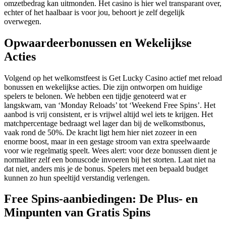
omzetbedrag kan uitmonden. Het casino is hier wel transparant over,
echter of het haalbaar is voor jou, behoort je zelf degelijk
overwegen.
Opwaardeerbonussen en Wekelijkse
Acties
Volgend op het welkomstfeest is Get Lucky Casino actief met reload
bonussen en wekelijkse acties. Die zijn ontworpen om huidige
spelers te belonen. We hebben een tijdje genoteerd wat er
langskwam, van ‘Monday Reloads’ tot ‘Weekend Free Spins’. Het
aanbod is vrij consistent, er is vrijwel altijd wel iets te krijgen. Het
matchpercentage bedraagt wel lager dan bij de welkomstbonus,
vaak rond de 50%. De kracht ligt hem hier niet zozeer in een
enorme boost, maar in een gestage stroom van extra speelwaarde
voor wie regelmatig speelt. Wees alert: voor deze bonussen dient je
normaliter zelf een bonuscode invoeren bij het storten. Laat niet na
dat niet, anders mis je de bonus. Spelers met een bepaald budget
kunnen zo hun speeltijd verstandig verlengen.
Free Spins-aanbiedingen: De Plus- en
Minpunten van Gratis Spins