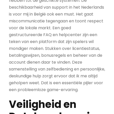
hebben tot de geschikte systemen. De
beschikbaarheid van support in het Nederlands
is voor mij in België ook een must. Het gaat
miscommunicatie tegengaan en toont respect
voor de lokale markt. Een goed
gestructureerde FAQ en helpcenter zijn een
teken van een platform dat zijn spelers wil
mondiger maken. Stukken over licentiestatus,
betalingswijzen, bonusregels en beheer van de
account dienen daar te vinden. Deze
samenstelling van zelfbediening en persoonlijke,
deskundige hulp zorgt ervoor dat ik me altijd
geholpen weet. Dat is een essentiële pijler voor
een probleemloze game-ervaring.
Veiligheid en