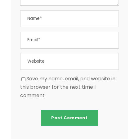
Save my name, email, and website in
this browser for the next time I
comment.