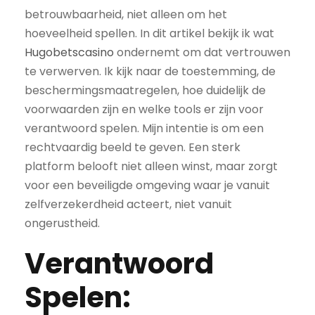
betrouwbaarheid, niet alleen om het
hoeveelheid spellen. In dit artikel bekijk ik wat
Hugobetscasino
ondernemt om dat vertrouwen
te verwerven. Ik kijk naar de toestemming, de
beschermingsmaatregelen, hoe duidelijk de
voorwaarden zijn en welke tools er zijn voor
verantwoord spelen. Mijn intentie is om een
rechtvaardig beeld te geven. Een sterk
platform belooft niet alleen winst, maar zorgt
voor een beveiligde omgeving waar je vanuit
zelfverzekerdheid acteert, niet vanuit
ongerustheid.
Verantwoord
Spelen: