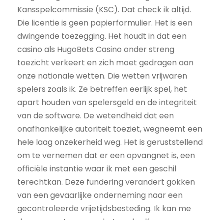
Kansspelcommissie (KSC). Dat check ik altijd.
Die licentie is geen papierformulier. Het is een
dwingende toezegging. Het houdt in dat een
casino als HugoBets Casino onder streng
toezicht verkeert en zich moet gedragen aan
onze nationale wetten. Die wetten vrijwaren
spelers zoals ik. Ze betreffen eerlijk spel, het
apart houden van spelersgeld en de integriteit
van de software. De wetendheid dat een
onafhankelijke autoriteit toeziet, wegneemt een
hele laag onzekerheid weg. Het is geruststellend
om te vernemen dat er een opvangnet is, een
officiële instantie waar ik met een geschil
terechtkan. Deze fundering verandert gokken
van een gevaarlijke onderneming naar een
gecontroleerde vrijetijdsbesteding. Ik kan me