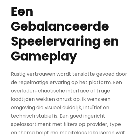
Een
Gebalanceerde
Speelervaring en
Gameplay
Rustig vertrouwen wordt tenslotte gevoed door
de regelmatige ervaring op het platform. Een
overladen, chaotische interface of trage
laadtijden wekken onrust op. Ik wens een
omgeving die visueel duidelijk, intuïtief en
technisch stabiel is. Een goed ingericht
spelassortiment met filters op provider, type
en thema helpt me moeiteloos lokaliseren wat