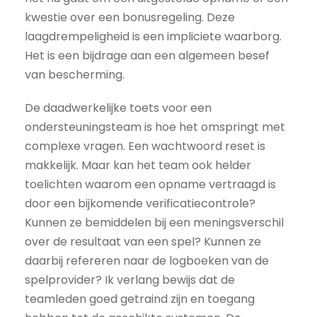
kwestie over een bonusregeling. Deze
laagdrempeligheid is een impliciete waarborg.
Het is een bijdrage aan een algemeen besef
van bescherming.
De daadwerkelijke toets voor een
ondersteuningsteam is hoe het omspringt met
complexe vragen. Een wachtwoord reset is
makkelijk. Maar kan het team ook helder
toelichten waarom een opname vertraagd is
door een bijkomende verificatiecontrole?
Kunnen ze bemiddelen bij een meningsverschil
over de resultaat van een spel? Kunnen ze
daarbij refereren naar de logboeken van de
spelprovider? Ik verlang bewijs dat de
teamleden goed getraind zijn en toegang