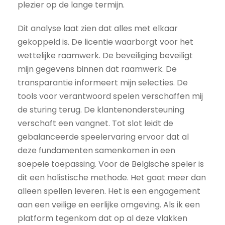
plezier op de lange termijn.
Dit analyse laat zien dat alles met elkaar
gekoppeld is. De licentie waarborgt voor het
wettelijke raamwerk. De beveiliging beveiligt
mijn gegevens binnen dat raamwerk. De
transparantie informeert mijn selecties. De
tools voor verantwoord spelen verschaffen mij
de sturing terug. De klantenondersteuning
verschaft een vangnet. Tot slot leidt de
gebalanceerde speelervaring ervoor dat al
deze fundamenten samenkomen in een
soepele toepassing. Voor de Belgische speler is
dit een holistische methode. Het gaat meer dan
alleen spellen leveren. Het is een engagement
aan een veilige en eerlijke omgeving. Als ik een
platform tegenkom dat op al deze vlakken