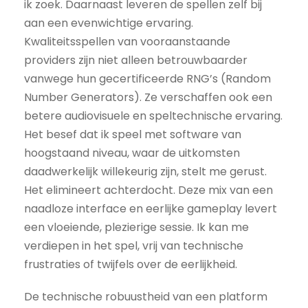
ik zoek. Daarnaast leveren de spellen zelf bij
aan een evenwichtige ervaring.
Kwaliteitsspellen van vooraanstaande
providers zijn niet alleen betrouwbaarder
vanwege hun gecertificeerde RNG’s (Random
Number Generators). Ze verschaffen ook een
betere audiovisuele en speltechnische ervaring.
Het besef dat ik speel met software van
hoogstaand niveau, waar de uitkomsten
daadwerkelijk willekeurig zijn, stelt me gerust.
Het elimineert achterdocht. Deze mix van een
naadloze interface en eerlijke gameplay levert
een vloeiende, plezierige sessie. Ik kan me
verdiepen in het spel, vrij van technische
frustraties of twijfels over de eerlijkheid.
De technische robuustheid van een platform