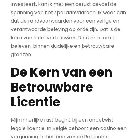
investeert, kan ik met een gerust gevoel de
spanning van het spel aanvaarden. Ik weet dan
dat de randvoorwaarden voor een veilige en
verantwoorde beleving op orde zijn. Dat is de
kern van kalm vertrouwen. De ruimte om te
beleven, binnen duidelijke en betrouwbare
grenzen.
De Kern van een
Betrouwbare
Licentie
Mijn innerlijke rust begint bij een onbetwist
legale licentie. In België behoort een casino een
vergunning te hebben van de Belgische