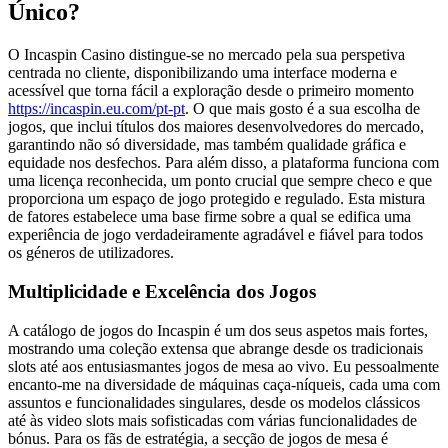
Único?
O Incaspin Casino distingue-se no mercado pela sua perspetiva
centrada no cliente, disponibilizando uma interface moderna e
acessível que torna fácil a exploração desde o primeiro momento
https://incaspin.eu.com/pt-pt
. O que mais gosto é a sua escolha de
jogos, que inclui títulos dos maiores desenvolvedores do mercado,
garantindo não só diversidade, mas também qualidade gráfica e
equidade nos desfechos. Para além disso, a plataforma funciona com
uma licença reconhecida, um ponto crucial que sempre checo e que
proporciona um espaço de jogo protegido e regulado. Esta mistura
de fatores estabelece uma base firme sobre a qual se edifica uma
experiência de jogo verdadeiramente agradável e fiável para todos
os géneros de utilizadores.
Multiplicidade e Excelência dos Jogos
A catálogo de jogos do Incaspin é um dos seus aspetos mais fortes,
mostrando uma coleção extensa que abrange desde os tradicionais
slots até aos entusiasmantes jogos de mesa ao vivo. Eu pessoalmente
encanto-me na diversidade de máquinas caça-níqueis, cada uma com
assuntos e funcionalidades singulares, desde os modelos clássicos
até às video slots mais sofisticadas com várias funcionalidades de
bónus. Para os fãs de estratégia, a secção de jogos de mesa é