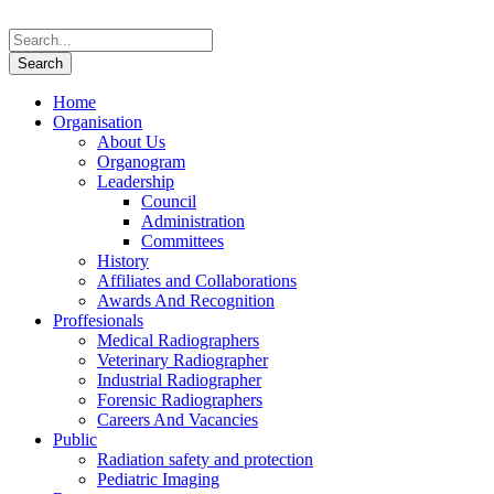
Home
Organisation
About Us
Organogram
Leadership
Council
Administration
Committees
History
Affiliates and Collaborations
Awards And Recognition
Proffesionals
Medical Radiographers
Veterinary Radiographer
Industrial Radiographer
Forensic Radiographers
Careers And Vacancies
Public
Radiation safety and protection
Pediatric Imaging