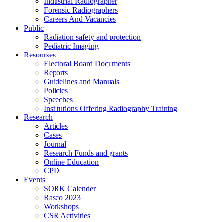
Industrial Radiographer
Forensic Radiographers
Careers And Vacancies
Public
Radiation safety and protection
Pediatric Imaging
Resourses
Electoral Board Documents
Reports
Guidelines and Manuals
Policies
Speeches
Institutions Offering Radiography Training
Research
Articles
Cases
Journal
Research Funds and grants
Online Education
CPD
Events
SORK Calender
Rasco 2023
Workshops
CSR Activities