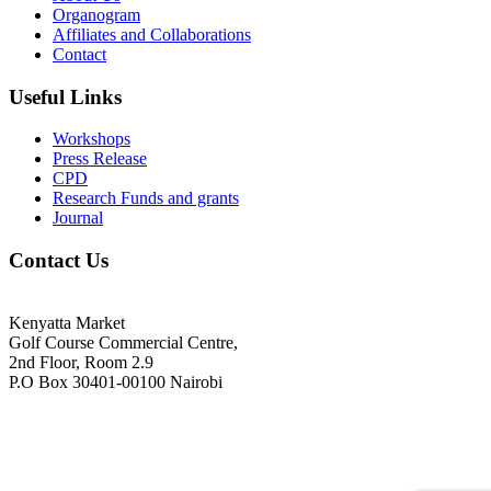
Organogram
Affiliates and Collaborations
Contact
Useful Links
Workshops
Press Release
CPD
Research Funds and grants
Journal
Contact Us
Kenyatta Market
Golf Course Commercial Centre,
2nd Floor, Room 2.9
P.O Box 30401-00100 Nairobi
+254718244911/ +254738244911
kenyaradiographers@gmail.com