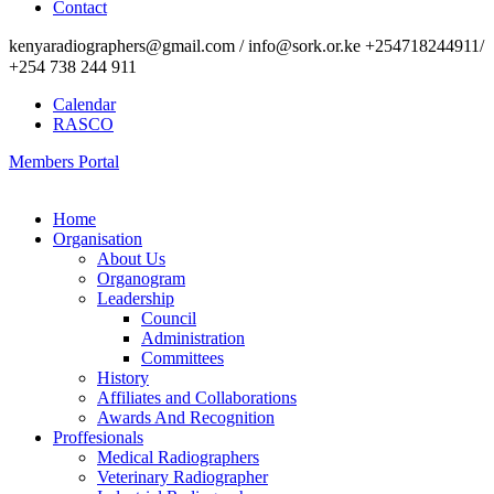
Contact
kenyaradiographers@gmail.com / info@sork.or.ke +254718244911/
+254 738 244 911
Calendar
RASCO
Members Portal
Home
Organisation
About Us
Organogram
Leadership
Council
Administration
Committees
History
Affiliates and Collaborations
Awards And Recognition
Proffesionals
Medical Radiographers
Veterinary Radiographer