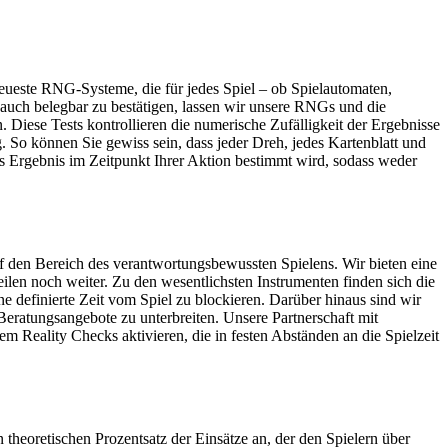
 neueste RNG-Systeme, die für jedes Spiel – ob Spielautomaten,
 auch belegbar zu bestätigen, lassen wir unsere RNGs und die
Diese Tests kontrollieren die numerische Zufälligkeit der Ergebnisse
. So können Sie gewiss sein, dass jeder Dreh, jedes Kartenblatt und
 Ergebnis im Zeitpunkt Ihrer Aktion bestimmt wird, sodass weder
f den Bereich des verantwortungsbewussten Spielens. Wir bieten eine
eilen noch weiter. Zu den wesentlichsten Instrumenten finden sich die
e definierte Zeit vom Spiel zu blockieren. Darüber hinaus sind wir
 Beratungsangebote zu unterbreiten. Unsere Partnerschaft mit
m Reality Checks aktivieren, die in festen Abständen an die Spielzeit
n theoretischen Prozentsatz der Einsätze an, der den Spielern über