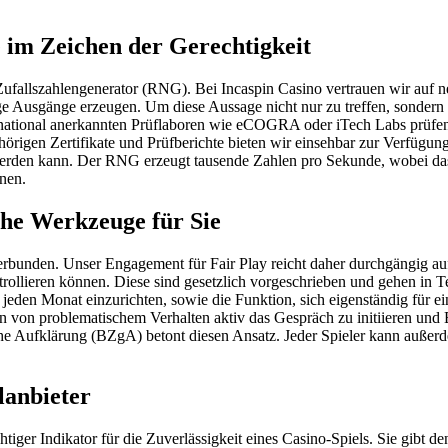
 im Zeichen der Gerechtigkeit
er Zufallszahlengenerator (RNG). Bei Incaspin Casino vertrauen wir auf
ige Ausgänge erzeugen. Um diese Aussage nicht nur zu treffen, sondern
ernational anerkannten Prüflaboren wie eCOGRA oder iTech Labs prüfen. 
rigen Zertifikate und Prüfberichte bieten wir einsehbar zur Verfügung
 werden kann. Der RNG erzeugt tausende Zahlen pro Sekunde, wobei das
nen.
che Werkzeuge für Sie
verbunden. Unser Engagement für Fair Play reicht daher durchgängig au
trollieren können. Diese sind gesetzlich vorgeschrieben und gehen in T
jeden Monat einzurichten, sowie die Funktion, sich eigenständig für ein
sen von problematischem Verhalten aktiv das Gespräch zu initiieren und
he Aufklärung (BZgA) betont diesen Ansatz. Jeder Spieler kann außerde
lanbieter
tiger Indikator für die Zuverlässigkeit eines Casino-Spiels. Sie gibt de