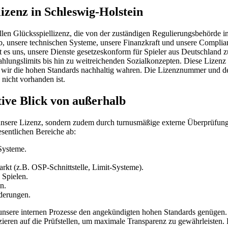
izenz in Schleswig-Holstein
iellen Glücksspiellizenz, die von der zuständigen Regulierungsbehörde 
eb, unsere technischen Systeme, unsere Finanzkraft und unsere Compli
t es uns, unsere Dienste gesetzeskonform für Spieler aus Deutschland zu
lungslimits bis hin zu weitreichenden Sozialkonzepten. Diese Lizenz is
s wir die hohen Standards nachhaltig wahren. Die Lizenznummer und der
 nicht vorhanden ist.
tive Blick von außerhalb
nsere Lizenz, sondern zudem durch turnusmäßige externe Überprüfungen
sentlichen Bereiche ab:
Systeme.
rkt (z.B. OSP-Schnittstelle, Limit-Systeme).
 Spielen.
n.
derungen.
 unsere internen Prozesse den angekündigten hohen Standards genügen.
eren auf die Prüfstellen, um maximale Transparenz zu gewährleisten. D