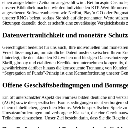
einen ausgedehnten Zeitraum ausgezahlt wird. Bei Incaspin Casino leg
unserer Bibliothek machen wir den individuellen RTP-Wert für unsere S
angesehenen Softwareanbietern wie NetEnt, Play’n GO oder Pragmatic
unserer RNGs belegt, sodass Sie sich auf die genannten Werte stützen k
Sitzungen darstellt, doch er schafft eine zuverlässige Vergleichsbasis
Datenvertraulichkeit und monetäre Schut
Gerechtigkeit bedeutet für uns auch, Ihre individuellen und monetä
Verschlüsselung) an, um sämtliche Datentransfers zwischen Ihrem End
hinterlegt, die den aktuellen EU-weiten und hiesigen Datenschutzrege
Skrill, giropay und etablierten Kreditkartenunternehmen kooperativ, 
gewährleisten darüber hinaus die konsequente Trennung von Kunden
“Segregation of Funds”-Prinzip ist eine Kernanforderung unserer G
Offene Geschäftsbedingungen und Bonusge
Ein oft unterschätzter Aspekt der Fairness bilden deutliche und vers
(AGB) sowie die spezifischen Bonusbedingungen nicht verborgen ode
einem einheitlichen, gerechten Modus. Welche spezifischen Spiele zu 
Umsatzanforderungen und verborgene Klauseln, die eine Gewinnausza
Teilnahme einzusehen. Unser Ziel besteht darin, dass Sie die Regeln 