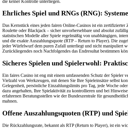
die keiner Kontrolle unterliegen.
Ehrliches Spiel und RNGs (RNG): Systeme
Das Kernstück eines jeden fairen Online-Casinos ist ein zertifiziert
Roulette oder Blackjack – sicher unvorhersehbare und absolut zufäll
statistischen Modelle aller Spiele regelmäßig von unabhängigen, int
und die exakte Auszahlungsquote (RTP – Return to Player). Die zugehö
jeder Würfelwurf dem puren Zufall unterliegt und nicht manipuliert
Zurückliegendes noch Nachfolgendes das Endresultat bestimmen kön
Sicheres Spielen und Spielerwohl: Praktis
Ein faires Casino ist eng mit einem umfassenden Schutz der Spieler 
Vielzahl von Werkzeugen, mit denen Sie Ihre Spieleinsätze selbst kon
Gelegenheit, persönliche Einzahlungslimits pro Tag, jede Woche oder 
dazu angehalten, Ihre Spielaktivität zu kontrollieren und bei Hinwei
erfahrenen Beratungsstellen wie der Bundeszentrale für gesundheitlic
mahnen.
Offene Auszahlungsquoten (RTP) und Spie
Die Rückzahlungsrate, bekannt als RTP (Return to Player), ist ein wich