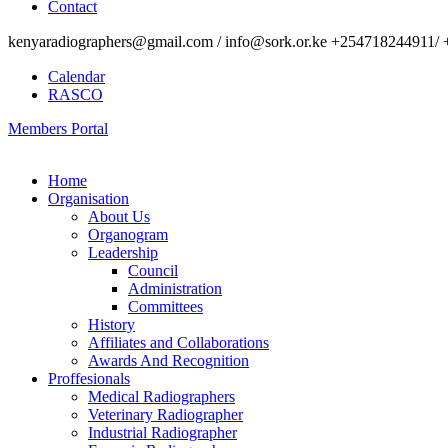
Contact
kenyaradiographers@gmail.com / info@sork.or.ke +254718244911/ 
Calendar
RASCO
Members Portal
Home
Organisation
About Us
Organogram
Leadership
Council
Administration
Committees
History
Affiliates and Collaborations
Awards And Recognition
Proffesionals
Medical Radiographers
Veterinary Radiographer
Industrial Radiographer