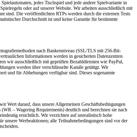
Spielautomaten, jedes Tischspiel und jede andere Spielvariante in
Spielregeln oder auf unserer Website. Wir arbeiten ausschließlich mit
t sind. Die veröffentlichten RTPs werden durch die externen Tests
tatistischer Durchschnitt ist und keine Garantie für bestimmte
 Kryptografiemethoden nach Bankenniveau (SSL/TLS mit 256-Bit-
vertraulichen Informationen werden in gesicherten Datenzentren
ren wir ausschließlich mit geprüften Bezahldiensten wie PayPal,
ahlungen werden über verschlüsselte Kanäle getätigt. Wir
ert und für Abhebungen verfügbar sind. Dieses sogenannte
n wir Wert darauf, dass unsere Allgemeinen Geschäftsbedingungen
en (WR – Wagering Requirements) deutlich und berechnen sie nach
ndeutig ersichtlich. Wir verzichten auf unrealistisch hohe
r unsere Werbeaktionen; alle Teilnahmebedingungen sind vor der
tscheiden.