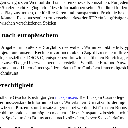
en wir größten Wert auf die Transparenz dieser Kennzahlen. Für jeden 
pieler leicht zugänglich. Diese Informationen sehen Sie direkt in den 
 Play zusammen, die für ihre fairen und transparenten Produkte bekann
önnen. Es ist wesentlich zu verstehen, dass der RTP ein langfristiger s
 zwischen verschiedenen Spielen.
z nach europäischem
ren Angaben mit äußerster Sorgfalt zu verwalten. Wir nutzen aktuelle
gerät und unseren Rechnern vor unerlaubtem Zugriff zu sichern. Ihre 
ln, speziell der DSGVO, entsprechen. Im wirtschaftlichen Bereich agie
die zuverlässige Überweisungen sicherstellen. Sämtliche Ein- und Ausz
konten und Unternehmensgeldern, damit Ihre Guthaben immer abgesich
enehmigung.
rechtigkeit
tändliche Geschäftsbedingungen
incaspins.eu
. Bei Incaspin Casino lege
r missverständlich formuliert sind. Wir erläutern Umsatzanforderung
wie viel Prozent zum Umsatz angerechnet werden, ist für jeden Bonus ei
hlung praktisch unmöglich machen. Diese Transparenz besteht auch fü
des Spiels um den Bonus genau nachvollziehen, bevor Sie sich dafür en