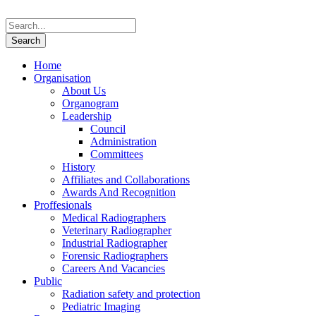
Home
Organisation
About Us
Organogram
Leadership
Council
Administration
Committees
History
Affiliates and Collaborations
Awards And Recognition
Proffesionals
Medical Radiographers
Veterinary Radiographer
Industrial Radiographer
Forensic Radiographers
Careers And Vacancies
Public
Radiation safety and protection
Pediatric Imaging