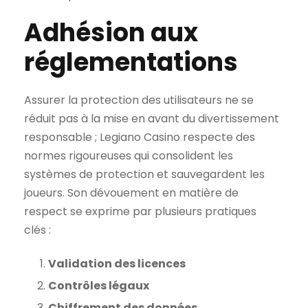
Adhésion aux
réglementations
Assurer la protection des utilisateurs ne se
réduit pas à la mise en avant du divertissement
responsable ; Legiano Casino respecte des
normes rigoureuses qui consolident les
systèmes de protection et sauvegardent les
joueurs. Son dévouement en matière de
respect se exprime par plusieurs pratiques
clés :
Validation des licences
Contrôles légaux
Chiffrement des données