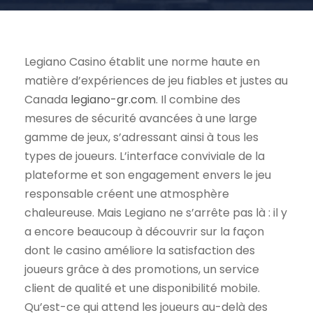
Legiano Casino établit une norme haute en
matière d’expériences de jeu fiables et justes au
Canada
legiano-gr.com
. Il combine des
mesures de sécurité avancées à une large
gamme de jeux, s’adressant ainsi à tous les
types de joueurs. L’interface conviviale de la
plateforme et son engagement envers le jeu
responsable créent une atmosphère
chaleureuse. Mais Legiano ne s’arrête pas là : il y
a encore beaucoup à découvrir sur la façon
dont le casino améliore la satisfaction des
joueurs grâce à des promotions, un service
client de qualité et une disponibilité mobile.
Qu’est-ce qui attend les joueurs au-delà des