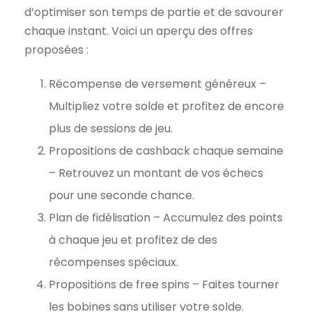
d’optimiser son temps de partie et de savourer
chaque instant. Voici un aperçu des offres
proposées :
Récompense de versement généreux –
Multipliez votre solde et profitez de encore
plus de sessions de jeu.
Propositions de cashback chaque semaine
– Retrouvez un montant de vos échecs
pour une seconde chance.
Plan de fidélisation – Accumulez des points
à chaque jeu et profitez de des
récompenses spéciaux.
Propositions de free spins – Faites tourner
les bobines sans utiliser votre solde.