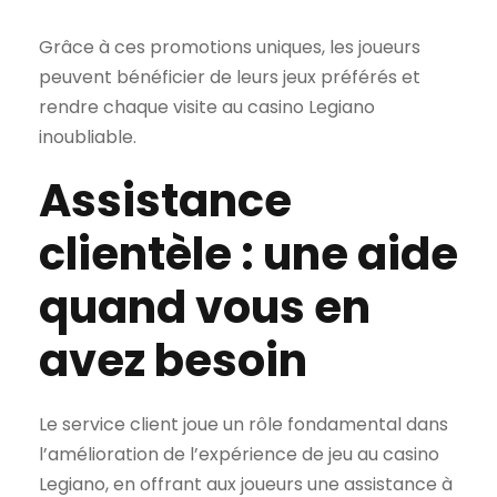
Grâce à ces promotions uniques, les joueurs
peuvent bénéficier de leurs jeux préférés et
rendre chaque visite au casino Legiano
inoubliable.
Assistance
clientèle : une aide
quand vous en
avez besoin
Le service client joue un rôle fondamental dans
l’amélioration de l’expérience de jeu au casino
Legiano, en offrant aux joueurs une assistance à