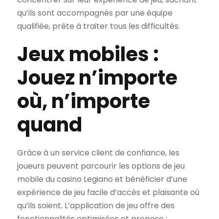
qu’ils sont accompagnés par une équipe
qualifiée, prête à traiter tous les difficultés.
Jeux mobiles :
Jouez n’importe
où, n’importe
quand
Grâce à un service client de confiance, les
joueurs peuvent parcourir les options de jeu
mobile du casino Legiano et bénéficier d’une
expérience de jeu facile d’accès et plaisante où
qu’ils soient. L’application de jeu offre des
fonctionnalités optimisées et propose :