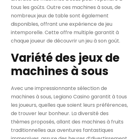
tous les goûts. Outre ces machines à sous, de
nombreux jeux de table sont également
disponibles, offrant une expérience de jeu
intemporelle. Cette offre multiple garantit à
chaque joueur de découvrir un jeu à son goût.
Variété des jeux de
machines à sous
Avec une impressionnante sélection de
machines à sous, Legiano Casino garantit à tous
les joueurs, quelles que soient leurs préférences,
de trouver leur bonheur. La diversité des
thèmes proposés, allant des machines à fruits
traditionnelles aux aventures fantastiques
immersives, assure des heures d’divertissement.