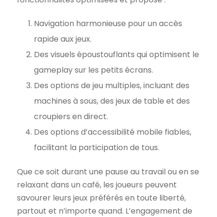
Navigation harmonieuse pour un accès
rapide aux jeux.
Des visuels époustouflants qui optimisent le
gameplay sur les petits écrans.
Des options de jeu multiples, incluant des
machines à sous, des jeux de table et des
croupiers en direct.
Des options d’accessibilité mobile fiables,
facilitant la participation de tous.
Que ce soit durant une pause au travail ou en se
relaxant dans un café, les joueurs peuvent
savourer leurs jeux préférés en toute liberté,
partout et n’importe quand. L’engagement de