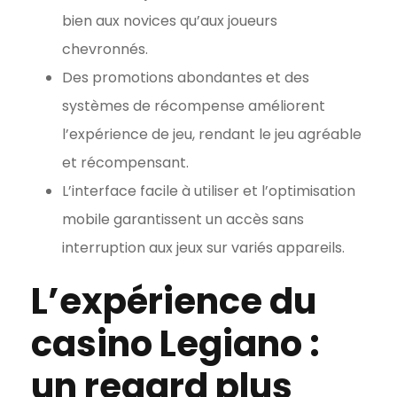
bien aux novices qu’aux joueurs
chevronnés.
Des promotions abondantes et des
systèmes de récompense améliorent
l’expérience de jeu, rendant le jeu agréable
et récompensant.
L’interface facile à utiliser et l’optimisation
mobile garantissent un accès sans
interruption aux jeux sur variés appareils.
L’expérience du
casino Legiano :
un regard plus