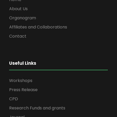
About Us
Organogram
Affiliates and Collaborations
Contact
Useful Links
Workshops
Press Release
CPD
Research Funds and grants