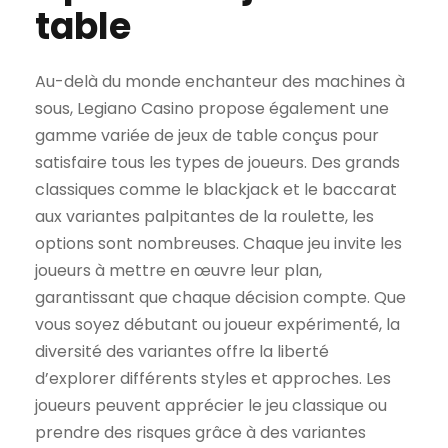
table
Au-delà du monde enchanteur des machines à
sous, Legiano Casino propose également une
gamme variée de jeux de table conçus pour
satisfaire tous les types de joueurs. Des grands
classiques comme le blackjack et le baccarat
aux variantes palpitantes de la roulette, les
options sont nombreuses. Chaque jeu invite les
joueurs à mettre en œuvre leur plan,
garantissant que chaque décision compte. Que
vous soyez débutant ou joueur expérimenté, la
diversité des variantes offre la liberté
d’explorer différents styles et approches. Les
joueurs peuvent apprécier le jeu classique ou
prendre des risques grâce à des variantes