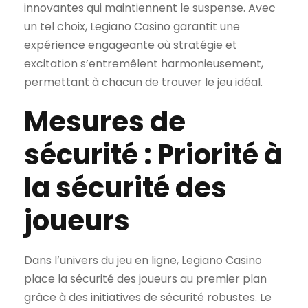
innovantes qui maintiennent le suspense. Avec
un tel choix, Legiano Casino garantit une
expérience engageante où stratégie et
excitation s’entremêlent harmonieusement,
permettant à chacun de trouver le jeu idéal.
Mesures de
sécurité : Priorité à
la sécurité des
joueurs
Dans l’univers du jeu en ligne, Legiano Casino
place la sécurité des joueurs au premier plan
grâce à des initiatives de sécurité robustes. Le