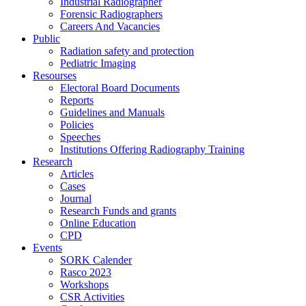
Industrial Radiographer
Forensic Radiographers
Careers And Vacancies
Public
Radiation safety and protection
Pediatric Imaging
Resourses
Electoral Board Documents
Reports
Guidelines and Manuals
Policies
Speeches
Institutions Offering Radiography Training
Research
Articles
Cases
Journal
Research Funds and grants
Online Education
CPD
Events
SORK Calender
Rasco 2023
Workshops
CSR Activities