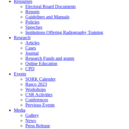
Resourses
Electoral Board Documents
Reports
Guidelines and Manuals
Policies
Speeches
Institutions Offering Radiography Training
Research
Articles
Cases
Journal
Research Funds and grants
Online Education
CPD
Events
SORK Calender
Rasco 2023
Workshops
CSR Activities
Conferences
Previous Events
Media
Gallery
News
Press Release