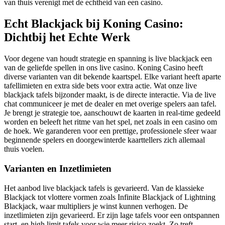
van thuis verenigt met de echtheid van een casino.
Echt Blackjack bij Koning Casino:
Dichtbij het Echte Werk
Voor degene van houdt strategie en spanning is live blackjack een
van de geliefde spellen in ons live casino. Koning Casino heeft
diverse varianten van dit bekende kaartspel. Elke variant heeft aparte
tafellimieten en extra side bets voor extra actie. Wat onze live
blackjack tafels bijzonder maakt, is de directe interactie. Via de live
chat communiceer je met de dealer en met overige spelers aan tafel.
Je brengt je strategie toe, aanschouwt de kaarten in real-time gedeeld
worden en beleeft het ritme van het spel, net zoals in een casino om
de hoek. We garanderen voor een prettige, professionele sfeer waar
beginnende spelers en doorgewinterde kaarttellers zich allemaal
thuis voelen.
Varianten en Inzetlimieten
Het aanbod live blackjack tafels is gevarieerd. Van de klassieke
Blackjack tot vlottere vormen zoals Infinite Blackjack of Lightning
Blackjack, waar multipliers je winst kunnen verhogen. De
inzetlimieten zijn gevarieerd. Er zijn lage tafels voor een ontspannen
start, en high limit tafels voor wie meer risico zoekt. Zo treft