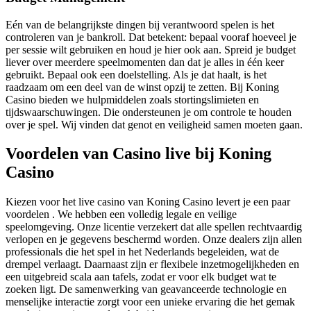
Eén van de belangrijkste dingen bij verantwoord spelen is het
controleren van je bankroll. Dat betekent: bepaal vooraf hoeveel je
per sessie wilt gebruiken en houd je hier ook aan. Spreid je budget
liever over meerdere speelmomenten dan dat je alles in één keer
gebruikt. Bepaal ook een doelstelling. Als je dat haalt, is het
raadzaam om een deel van de winst opzij te zetten. Bij Koning
Casino bieden we hulpmiddelen zoals stortingslimieten en
tijdswaarschuwingen. Die ondersteunen je om controle te houden
over je spel. Wij vinden dat genot en veiligheid samen moeten gaan.
Voordelen van Casino live bij Koning
Casino
Kiezen voor het live casino van Koning Casino levert je een paar
voordelen . We hebben een volledig legale en veilige
speelomgeving. Onze licentie verzekert dat alle spellen rechtvaardig
verlopen en je gegevens beschermd worden. Onze dealers zijn allen
professionals die het spel in het Nederlands begeleiden, wat de
drempel verlaagt. Daarnaast zijn er flexibele inzetmogelijkheden en
een uitgebreid scala aan tafels, zodat er voor elk budget wat te
zoeken ligt. De samenwerking van geavanceerde technologie en
menselijke interactie zorgt voor een unieke ervaring die het gemak