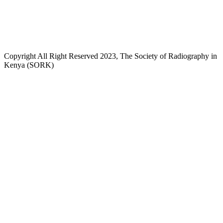
+254718244911/ +254738244911
kenyaradiographers@gmail.com
info@radiography.or.ke
Copyright All Right Reserved 2023, The Society of Radiography in
Kenya (SORK)