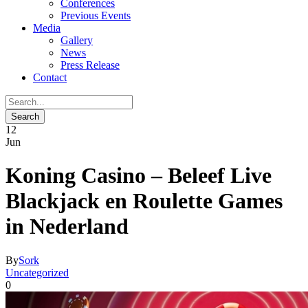
Conferences
Previous Events
Media
Gallery
News
Press Release
Contact
12
Jun
Koning Casino – Beleef Live
Blackjack en Roulette Games
in Nederland
By
Sork
Uncategorized
0