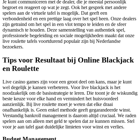
Je kunt communiceren met de dealer, die je meestal persoonlijk
begroet en reageert op wat je zegt. Ook het gesprek met andere
spelers aan de virtuele tafel is mogelijk. Dat geeft een
verbondenheid en een prettige laag over het spel heen. Onze dealers
zijn getraind om het spel in een vlot tempo te leiden en de sfeer
dynamisch te houden. Deze samenstelling van authentiek spel,
professionele begeleiding en sociale mogelijkheden maakt dat onze
live roulette tafels voortdurend populair zijn bij Nederlandse
bezoekers.
Tips voor Resultaat bij Online Blackjack
en Roulette
Live casino games zijn voor een groot deel om kans, maar je kunt
wel degelijk je kansen verbeteren. Voor live blackjack is het
noodzakelijk om de basisstrategie te leren. Die toont je de wiskundig
beste keuze voor elke hand en vermindert het huisvoordeel
aanzienlijk. Bij live roulette moet je weten dat elke draai
onafhankelijk is. Geen enkel methode geeft gegarandeerde winst.
Verstandig bankroll management is daarom altijd cruciaal. We raden
spelers aan om alleen met geld te spelen dat ze kunnen missen. Stel
voor je aan tafel gaat duidelijke limieten voor winst en verlies.
Budget Management