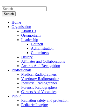
Home
Organisation
About Us
Organogram
Leadership
Council
Administration
Committees
History
Affiliates and Collaborations
Awards And Recognition
Proffesionals
Medical Radiographers
Veterinary Radiographer
Industrial Radiographer
Forensic Radiographers
Careers And Vacancies
Public
Radiation safety and protection
Pediatric Imaging