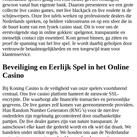
gewoon vanaf hun eigenste bank. Daarom presenteren we een grote
collectie live casino games, met live blackjack en live roulette in de
schijnwerpers. Onze live tafels werken op professionele dealers die
Nederlands spreken, op heldere videostreams en op een sfeer die in
de buurt komt van een fysiek casino staat. Dit is voor ons de
eerstvolgende stap in online gokken: spelgenot, transparantie en
menselijk contact zijn essentieel. Kom gerust binnen, ga zitten en
proef de spanning van het live spel. Je wordt daarbij geholpen door
vertrouwde betaalmogelijkheden en een toegewijd team voor
klantenservice.
Beveiliging en Eerlijk Spel in het Online
Casino
Bij Koning Casino is de veiligheid van onze spelers voortdurend
centraal. Ons live casino platform hanteert de nieuwste SSL-
encryptie. Die waarborgt alle financiële transacties en persoonlijke
gegevens. De live games zelf komen van gerenommeerde providers.
Hun Random Number Generators (RNG’s) voor de niet-live
onderdelen zijn regelmatig gecontroleerd door onafhankelijke
partijen. De live dealer games zijn van nature transparant. Je
aanschouwt elke kaart die gedeeld wordt en elk wiel dat draait. We
handelen onder strikte regels. We houden ons aan de Nederlandse