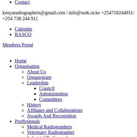
Contact
kenyaradiographers@gmail.com / info@sork.or.ke +254718244911/
+254 738 244 911
Calendar
RASCO
Members Portal
Home
Organisation
About Us
Organogram
Leadership
Council
Administration
Committees
History
Affiliates and Collaborations
Awards And Recognition
Proffesionals
Medical Radiographers
Veterinary Radiographer