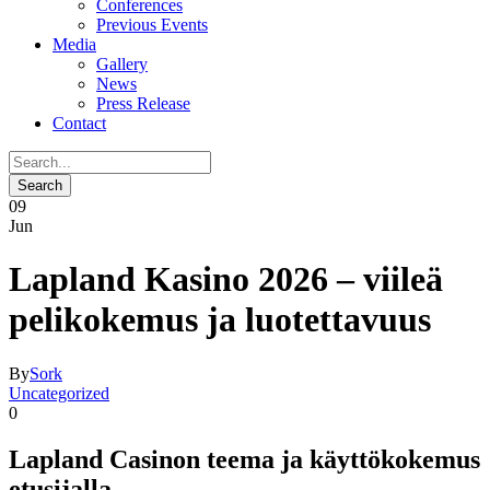
Conferences
Previous Events
Media
Gallery
News
Press Release
Contact
09
Jun
Lapland Kasino 2026 – viileä
pelikokemus ja luotettavuus
By
Sork
Uncategorized
0
Lapland Casinon teema ja käyttökokemus
etusijalla