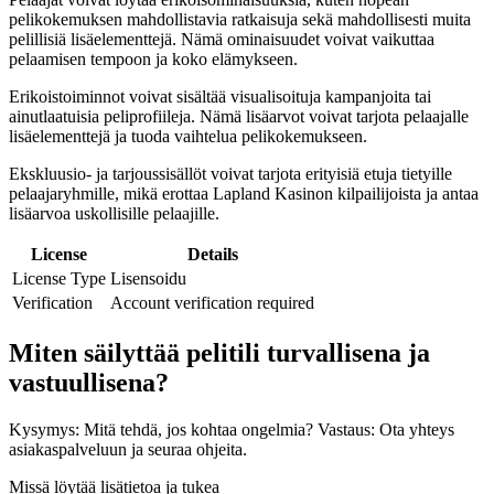
pelikokemuksen mahdollistavia ratkaisuja sekä mahdollisesti muita
pelillisiä lisäelementtejä. Nämä ominaisuudet voivat vaikuttaa
pelaamisen tempoon ja koko elämykseen.
Erikoistoiminnot voivat sisältää visualisoituja kampanjoita tai
ainutlaatuisia peliprofiileja. Nämä lisäarvot voivat tarjota pelaajalle
lisäelementtejä ja tuoda vaihtelua pelikokemukseen.
Ekskluusio- ja tarjoussisällöt voivat tarjota erityisiä etuja tietyille
pelaajaryhmille, mikä erottaa Lapland Kasinon kilpailijoista ja antaa
lisäarvoa uskollisille pelaajille.
License
Details
License Type
Lisensoidu
Verification
Account verification required
Miten säilyttää pelitili turvallisena ja
vastuullisena?
Kysymys: Mitä tehdä, jos kohtaa ongelmia? Vastaus: Ota yhteys
asiakaspalveluun ja seuraa ohjeita.
Missä löytää lisätietoa ja tukea