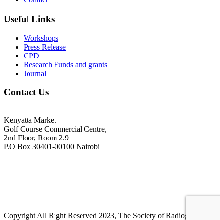
Useful Links
Workshops
Press Release
CPD
Research Funds and grants
Journal
Contact Us
Kenyatta Market
Golf Course Commercial Centre,
2nd Floor, Room 2.9
P.O Box 30401-00100 Nairobi
+254718244911/ +254738244911
kenyaradiographers@gmail.com
info@radiography.or.ke
Copyright All Right Reserved 2023, The Society of Radiography in