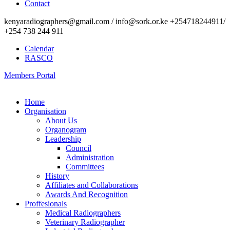
Contact
kenyaradiographers@gmail.com / info@sork.or.ke +254718244911/
+254 738 244 911
Calendar
RASCO
Members Portal
Home
Organisation
About Us
Organogram
Leadership
Council
Administration
Committees
History
Affiliates and Collaborations
Awards And Recognition
Proffesionals
Medical Radiographers
Veterinary Radiographer