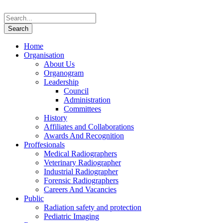
Home
Organisation
About Us
Organogram
Leadership
Council
Administration
Committees
History
Affiliates and Collaborations
Awards And Recognition
Proffesionals
Medical Radiographers
Veterinary Radiographer
Industrial Radiographer
Forensic Radiographers
Careers And Vacancies
Public
Radiation safety and protection
Pediatric Imaging