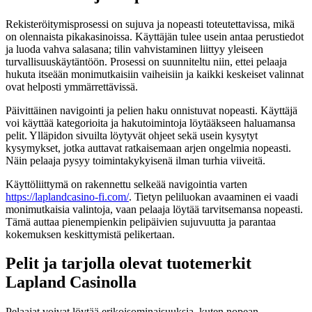
Rekisteröitymisprosessi on sujuva ja nopeasti toteutettavissa, mikä
on olennaista pikakasinoissa. Käyttäjän tulee usein antaa perustiedot
ja luoda vahva salasana; tilin vahvistaminen liittyy yleiseen
turvallisuuskäytäntöön. Prosessi on suunniteltu niin, ettei pelaaja
hukuta itseään monimutkaisiin vaiheisiin ja kaikki keskeiset valinnat
ovat helposti ymmärrettävissä.
Päivittäinen navigointi ja pelien haku onnistuvat nopeasti. Käyttäjä
voi käyttää kategorioita ja hakutoimintoja löytääkseen haluamansa
pelit. Ylläpidon sivuilta löytyvät ohjeet sekä usein kysytyt
kysymykset, jotka auttavat ratkaisemaan arjen ongelmia nopeasti.
Näin pelaaja pysyy toimintakykyisenä ilman turhia viiveitä.
Käyttöliittymä on rakennettu selkeää navigointia varten
https://laplandcasino-fi.com/
. Tietyn peliluokan avaaminen ei vaadi
monimutkaisia valintoja, vaan pelaaja löytää tarvitsemansa nopeasti.
Tämä auttaa pienempienkin pelipäivien sujuvuutta ja parantaa
kokemuksen keskittymistä pelikertaan.
Pelit ja tarjolla olevat tuotemerkit
Lapland Casinolla
Pelaajat voivat löytää erikoisominaisuuksia, kuten nopean