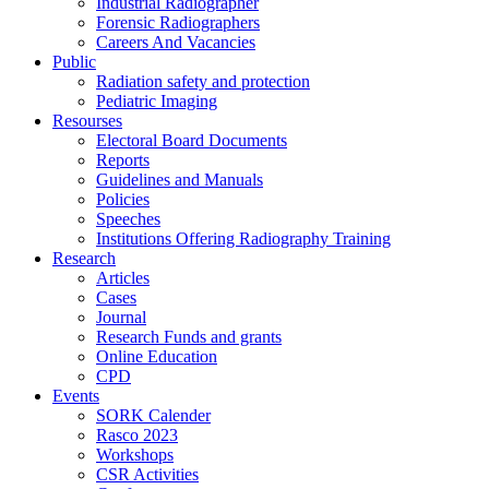
Industrial Radiographer
Forensic Radiographers
Careers And Vacancies
Public
Radiation safety and protection
Pediatric Imaging
Resourses
Electoral Board Documents
Reports
Guidelines and Manuals
Policies
Speeches
Institutions Offering Radiography Training
Research
Articles
Cases
Journal
Research Funds and grants
Online Education
CPD
Events
SORK Calender
Rasco 2023
Workshops
CSR Activities