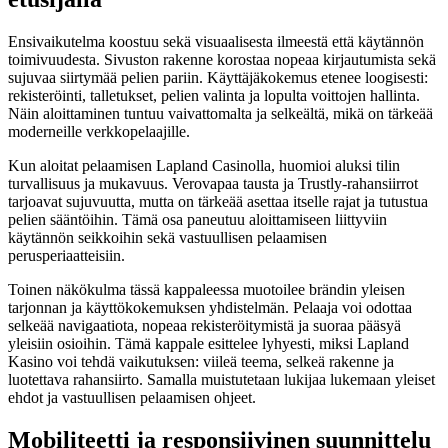
Ensivaikutelma koostuu sekä visuaalisesta ilmeestä että käytännön
toimivuudesta. Sivuston rakenne korostaa nopeaa kirjautumista sekä
sujuvaa siirtymää pelien pariin. Käyttäjäkokemus etenee loogisesti:
rekisteröinti, talletukset, pelien valinta ja lopulta voittojen hallinta.
Näin aloittaminen tuntuu vaivattomalta ja selkeältä, mikä on tärkeää
moderneille verkkopelaajille.
Kun aloitat pelaamisen Lapland Casinolla, huomioi aluksi tilin
turvallisuus ja mukavuus. Verovapaa tausta ja Trustly-rahansiirrot
tarjoavat sujuvuutta, mutta on tärkeää asettaa itselle rajat ja tutustua
pelien sääntöihin. Tämä osa paneutuu aloittamiseen liittyviin
käytännön seikkoihin sekä vastuullisen pelaamisen
perusperiaatteisiin.
Toinen näkökulma tässä kappaleessa muotoilee brändin yleisen
tarjonnan ja käyttökokemuksen yhdistelmän. Pelaaja voi odottaa
selkeää navigaatiota, nopeaa rekisteröitymistä ja suoraa pääsyä
yleisiin osioihin. Tämä kappale esittelee lyhyesti, miksi Lapland
Kasino voi tehdä vaikutuksen: viileä teema, selkeä rakenne ja
luotettava rahansiirto. Samalla muistutetaan lukijaa lukemaan yleiset
ehdot ja vastuullisen pelaamisen ohjeet.
Mobiliteetti ja responsiivinen suunnittelu