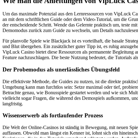
Wie man die Anleitungen von VipLuck Casi
Um das maximale Potenzial aus den Lernressourcen von VipLuck Casino
an mit dem schriftlichen Guide oder dem Video-Tutorial, um die Gru
der entscheidende Schritt. Wende das Gelernte praktisch um, teste mi
Demomodus zurück zum Guide zu wechseln, um Details nachzulesen
Für planvolle Spiele wie Blackjack ist es vorteilhaft, die basale Str
und Blut übergehen. Ein zusätzlicher guter Tipp ist, es ruhig anzugehe
VipLuck Casino bietet diese Ressourcen als permanente Begleitung an
Feature nachzuschlagen. Die beste Nutzung bedeutet, die Tutorials als
Der Probemodus als unerlässliches Übungsfeld
Die effektivste Methode, die Guides zu nutzen, ist die direkte prak
Umgebung kann man furchtlos sein: Setze maximal oder tief, probiere 
Betrachte genau, wie Bonusspiele gestartet werden und wie sich Multi
vielleicht sogar Fragen, die während des Demospiels aufkommen, und
langfristig.
Wissenserwerb als fortlaufender Prozess
Die Welt der Online-Casinos ist ständig in Bewegung, mit neuen Spie
auffassen. Obwohl man längst ein Kenner ist, lohnt sich ein hineinsch