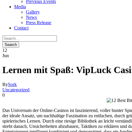
Previous Events
Media
Gallery
News
Press Release
Contact
12
Jun
Lernen mit Spaß: VipLuck Casin
By
Sork
Uncategorized
0
Das Universum der Online-Casinos ist faszinierend, voller bunter Sp
der ideale Ansatz, um nachhaltige Faszination zu entfachen, durch grü
spielerisches Lernen. Durch eine riesige Bibliothek an leicht vers
strebt danach, Unsicherheiten abzubauen, Taktiken zu erklären und da
Entertainment intelligent kombiniert und demonstriert, dass ein fun