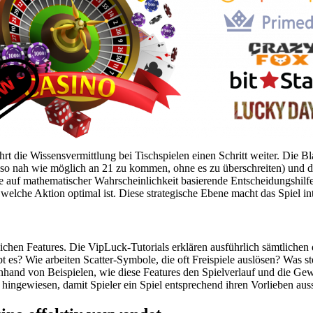
ührt die Wissensvermittlung bei Tischspielen einen Schritt weiter. Die 
s (so nah wie möglich an 21 zu kommen, ohne es zu überschreiten) und 
eine auf mathematischer Wahrscheinlichkeit basierende Entscheidungshilf
elche Aktion optimal ist. Diese strategische Ebene macht das Spiel in
chen Features. Die VipLuck-Tutorials erklären ausführlich sämtlichen
 es? Wie arbeiten Scatter-Symbole, die oft Freispiele auslösen? Was s
nhand von Beispielen, wie diese Features den Spielverlauf und die Ge
rd hingewiesen, damit Spieler ein Spiel entsprechend ihren Vorlieben a