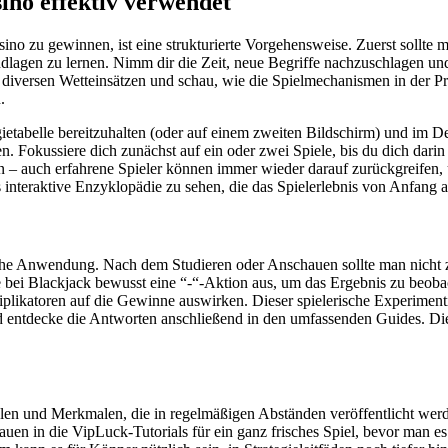
no effektiv verwendet
 zu gewinnen, ist eine strukturierte Vorgehensweise. Zuerst sollte man
ndlagen zu lernen. Nimm dir die Zeit, neue Begriffe nachzuschlagen 
t diversen Wetteinsätzen und schau, wie die Spielmechanismen in der Pr
.
ategietabelle bereitzuhalten (oder auf einem zweiten Bildschirm) und im 
n. Fokussiere dich zunächst auf ein oder zwei Spiele, bis du dich darin 
 – auch erfahrene Spieler können immer wieder darauf zurückgreifen, 
 interaktive Enzyklopädie zu sehen, die das Spielerlebnis von Anfang an
tische Anwendung. Nach dem Studieren oder Anschauen sollte man nicht 
bei Blackjack bewusst eine “-“-Aktion aus, um das Ergebnis zu beobach
plikatoren auf die Gewinne auswirken. Dieser spielerische Experimenti
 entdecke die Antworten anschließend in den umfassenden Guides. Diese
len und Merkmalen, die in regelmäßigen Abständen veröffentlicht werden
auen in die VipLuck-Tutorials für ein ganz frisches Spiel, bevor man e