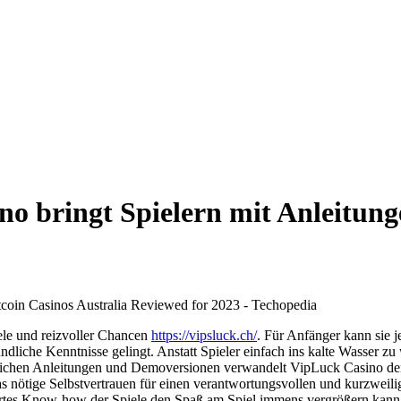
o bringt Spielern mit Anleitun
iele und reizvoller Chancen
https://vipsluck.ch/
. Für Anfänger kann sie 
ndliche Kenntnisse gelingt. Anstatt Spieler einfach ins kalte Wasser zu
tändlichen Anleitungen und Demoversionen verwandelt VipLuck Casino 
s nötige Selbstvertrauen für einen verantwortungsvollen und kurzweili
diertes Know-how der Spiele den Spaß am Spiel immens vergrößern kann