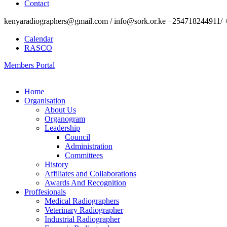
Contact
kenyaradiographers@gmail.com / info@sork.or.ke +254718244911/ 
Calendar
RASCO
Members Portal
Home
Organisation
About Us
Organogram
Leadership
Council
Administration
Committees
History
Affiliates and Collaborations
Awards And Recognition
Proffesionals
Medical Radiographers
Veterinary Radiographer
Industrial Radiographer