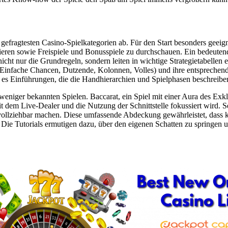
efragtesten Casino-Spielkategorien ab. Für den Start besonders geeign
zieren sowie Freispiele und Bonusspiele zu durchschauen. Ein bedeutend
 nicht nur die Grundregeln, sondern leiten in wichtige Strategietabellen ei
n (Einfache Chancen, Dutzende, Kolonnen, Volles) und ihre entsprech
 es Einführungen, die die Handhierarchien und Spielphasen beschreibe
niger bekannten Spielen. Baccarat, ein Spiel mit einer Aura des Exklu
t dem Live-Dealer und die Nutzung der Schnittstelle fokussiert wird. S
ziehbar machen. Diese umfassende Abdeckung gewährleistet, dass kein
 Die Tutorials ermutigen dazu, über den eigenen Schatten zu springen un