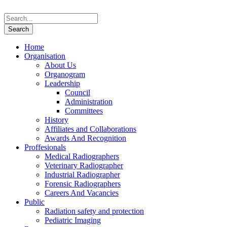
Home
Organisation
About Us
Organogram
Leadership
Council
Administration
Committees
History
Affiliates and Collaborations
Awards And Recognition
Proffesionals
Medical Radiographers
Veterinary Radiographer
Industrial Radiographer
Forensic Radiographers
Careers And Vacancies
Public
Radiation safety and protection
Pediatric Imaging