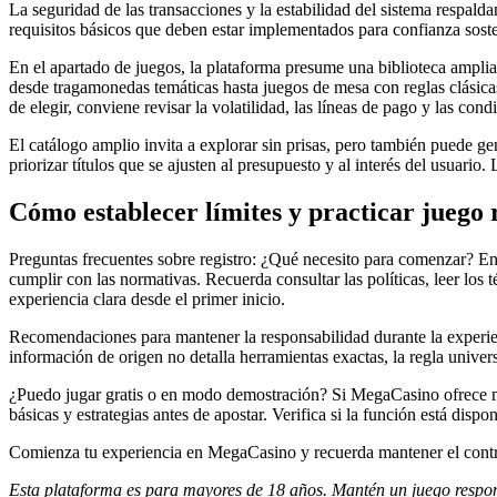
La seguridad de las transacciones y la estabilidad del sistema respald
requisitos básicos que deben estar implementados para confianza sost
En el apartado de juegos, la plataforma presume una biblioteca amplia y
desde tragamonedas temáticas hasta juegos de mesa con reglas clásicas
de elegir, conviene revisar la volatilidad, las líneas de pago y las con
El catálogo amplio invita a explorar sin prisas, pero también puede g
priorizar títulos que se ajusten al presupuesto y al interés del usuari
Cómo establecer límites y practicar juego 
Preguntas frecuentes sobre registro: ¿Qué necesito para comenzar? En 
cumplir con las normativas. Recuerda consultar las políticas, leer los 
experiencia clara desde el primer inicio.
Recomendaciones para mantener la responsabilidad durante la experienc
información de origen no detalla herramientas exactas, la regla univer
¿Puedo jugar gratis o en modo demostración? Si MegaCasino ofrece mod
básicas y estrategias antes de apostar. Verifica si la función está dispo
Comienza tu experiencia en MegaCasino y recuerda mantener el contro
Esta plataforma es para mayores de 18 años. Mantén un juego respo