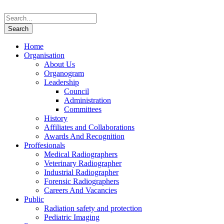
Home
Organisation
About Us
Organogram
Leadership
Council
Administration
Committees
History
Affiliates and Collaborations
Awards And Recognition
Proffesionals
Medical Radiographers
Veterinary Radiographer
Industrial Radiographer
Forensic Radiographers
Careers And Vacancies
Public
Radiation safety and protection
Pediatric Imaging