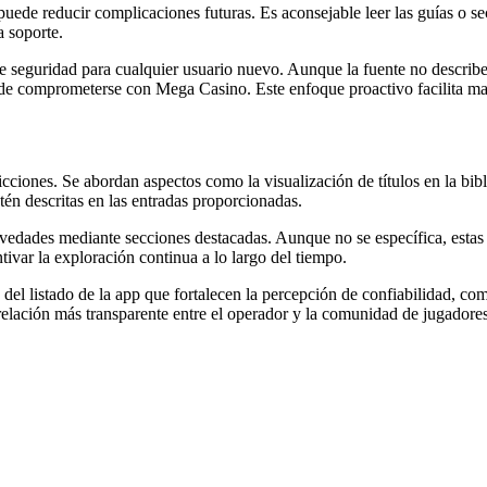
ón puede reducir complicaciones futuras. Es aconsejable leer las guías o 
a soporte.
 seguridad para cualquier usuario nuevo. Aunque la fuente no describe h
s de comprometerse con Mega Casino. Este enfoque proactivo facilita ma
icciones. Se abordan aspectos como la visualización de títulos en la biblio
stén descritas en las entradas proporcionadas.
edades mediante secciones destacadas. Aunque no se específica, estas ár
tivar la exploración continua a lo largo del tiempo.
el listado de la app que fortalecen la percepción de confiabilidad, co
relación más transparente entre el operador y la comunidad de jugadores