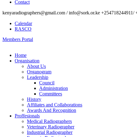
Contact
kenyaradiographers@gmail.com / info@sork.or.ke +254718244911/ 
Calendar
RASCO
Members Portal
Home
Organisation
About Us
Organogram
Leadership
Council
Administration
Committees
History
Affiliates and Collaborations
Awards And Recognition
Proffesionals
Medical Radiographers
Veterinary Radiographer
Industrial Radiographer