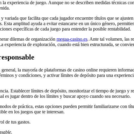
an la experiencia de juego. Aunque no se describen medidas técnicas conc
enida.
 variada que facilita que cada jugador encuentre títulos que se ajusten 
. Esta amplitud ayuda a evitar estancarse en un único género, permitiend
diciones específicas de cada juego para entender la posible rentabilidad.
enerar dilemas de organización
megaa-casino.es
. Ante tal volumen, las r
o. La experiencia de exploración, cuando está bien estructurada, se convie
responsable
general, la mayoría de plataformas de casino online requieren informaci
términos y condiciones, y activar límites de depósito para una experienc
ia. Establecer límites de depósito, monitorizar el tiempo de juego y re
sal es jugar dentro de los límites y buscar apoyo cuando sea necesario.
os de práctica, estas opciones pueden permitir familiarizarse con títul
nible en los juegos que te interesan.
l de tus gastos.
nsable.