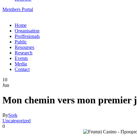
Members Portal
Home
Organisation
Proffesionals
Public
Resourses
Research
Events
Media
Contact
10
Jun
Mon chemin vers mon premier j
By
Sork
Uncategorized
0