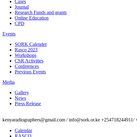
Cases
Journal
Research Funds and grants
Online Education
CPD
Events
SORK Calender
Rasco 2023
Workshops
CSR Activities
Conferences
Previous Events
Media
Gallery
News
Press Release
kenyaradiographers@gmail.com / info@sork.or.ke +254718244911/ 
Calendar
RASCO