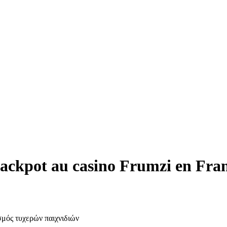
ackpot au casino Frumzi en Fra