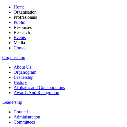
Home
Organisation
Proffesionals
Public
Resourses
Research
Events
Media
Contact
Organisation
About Us
Organogram
Leadership
History
Affiliates and Collaborations
Awards And Recognition
Leadership
Council
Administration
Committees