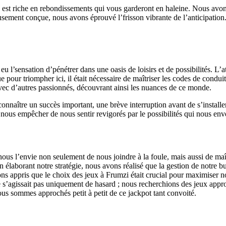
est riche en rebondissements qui vous garderont en haleine. Nous avons 
ement conçue, nous avons éprouvé l’frisson vibrante de l’anticipation. M
l’sensation d’pénétrer dans une oasis de loisirs et de possibilités. L’a
pour triompher ici, il était nécessaire de maîtriser les codes de condu
vec d’autres passionnés, découvrant ainsi les nuances de ce monde.
connaître un succès important, une brève interruption avant de s’instal
nous empêcher de nous sentir revigorés par le possibilités qui nous enve
ous l’envie non seulement de nous joindre à la foule, mais aussi de maît
En élaborant notre stratégie, nous avons réalisé que la gestion de notre 
ns appris que le choix des jeux à Frumzi était crucial pour maximiser 
 s’agissait pas uniquement de hasard ; nous recherchions des jeux appro
ous sommes approchés petit à petit de ce jackpot tant convoité.