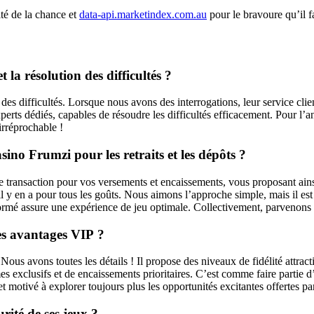
té de la chance et
data-api.marketindex.com.au
pour le bravoure qu’il fa
 la résolution des difficultés ?
es difficultés. Lorsque nous avons des interrogations, leur service clie
perts dédiés, capables de résoudre les difficultés efficacement. Pour l’an
irréprochable !
ino Frumzi pour les retraits et les dépôts ?
transaction pour vos versements et encaissements, vous proposant ainsi 
 il y en a pour tous les goûts. Nous aimons l’approche simple, mais il est 
formé assure une expérience de jeu optimale. Collectivement, parvenons
des avantages VIP ?
us avons toutes les détails ! Il propose des niveaux de fidélité attract
es exclusifs et de encaissements prioritaires. C’est comme faire partie 
motivé à explorer toujours plus les opportunités excitantes offertes pa
rité de ses jeux ?