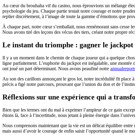
Au cœur du brouhaha vif du casino, nous éprouvions un mélange électriq
psychologie du jeu. Chaque partie testait notre courage et notre pruden
replier discrètement, à l’image de toute la gamme d’émotions que prov
À chaque pari, notre cœur s’emballait, nous remémorant sans cesse les r
Nous avons tiré des leçons des vécus des tiers, créant notre propre réci
Le instant du triomphe : gagner le jackpot
Il y a un moment dans le chemin de chaque joueur qui a quelque chose 
ligne parfaitement. L’euphorie du jackpot est inégalable, une montée d’
ont joué un part déterminant. Nous avons peaufiné notre
annualreport
Au son des carillons annonçant le gros lot, notre incrédulité fit place
précis a figé notre parcours, prouvant que l’union du don et de l’insti
Réflexions sur une expérience qui a trans
Bien que les termes ont du mal à exprimer l’ampleur de ce gain excep
étions là, face à l’incertitude, nous jetant à pleine énergie dans l’uni
Nous comprenons maintenant que la vie est un délicat équilibre entre ri
mais aussi d’avoir le courage de enfin saisir l’opportunité quand le m