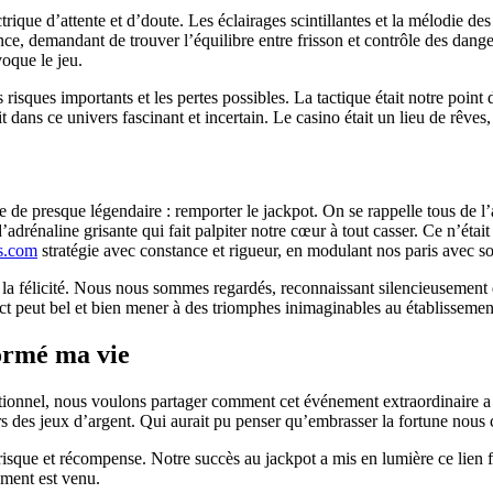
ue d’attente et d’doute. Les éclairages scintillantes et la mélodie des
ce, demandant de trouver l’équilibre entre frisson et contrôle des dange
oque le jeu.
isques importants et les pertes possibles. La tactique était notre point 
t dans ce univers fascinant et incertain. Le casino était un lieu de rêve
de presque légendaire : remporter le jackpot. On se rappelle tous de l’
adrénaline grisante qui fait palpiter notre cœur à tout casser. Ce n’éta
s.com
stratégie avec constance et rigueur, en modulant nos paris avec so
 à la félicité. Nous nous sommes regardés, reconnaissant silencieusement
nct peut bel et bien mener à des triomphes inimaginables au établissemen
formé ma vie
tionnel, nous voulons partager comment cet événement extraordinaire a c
vers des jeux d’argent. Qui aurait pu penser qu’embrasser la fortune nous 
sque et récompense. Notre succès au jackpot a mis en lumière ce lien fra
oment est venu.