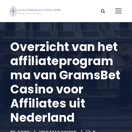
Overzicht van het
affiliateprogram
ma van GramsBet
Casino voor
Affiliates uit
Nederland