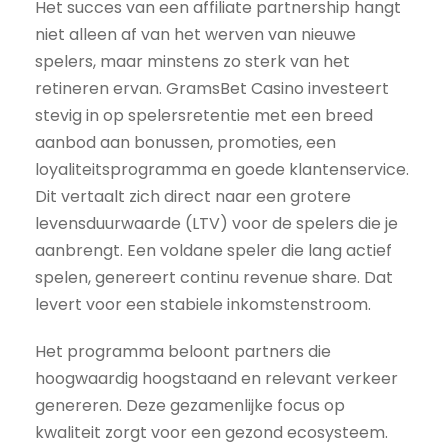
Het succes van een affiliate partnership hangt
niet alleen af van het werven van nieuwe
spelers, maar minstens zo sterk van het
retineren ervan. GramsBet Casino investeert
stevig in op spelersretentie met een breed
aanbod aan bonussen, promoties, een
loyaliteitsprogramma en goede klantenservice.
Dit vertaalt zich direct naar een grotere
levensduurwaarde (LTV) voor de spelers die je
aanbrengt. Een voldane speler die lang actief
spelen, genereert continu revenue share. Dat
levert voor een stabiele inkomstenstroom.
Het programma beloont partners die
hoogwaardig hoogstaand en relevant verkeer
genereren. Deze gezamenlijke focus op
kwaliteit zorgt voor een gezond ecosysteem.