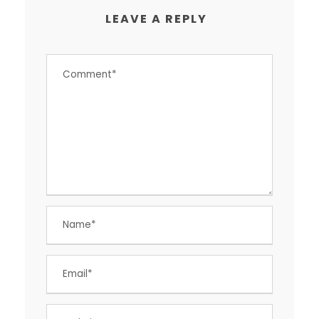
LEAVE A REPLY