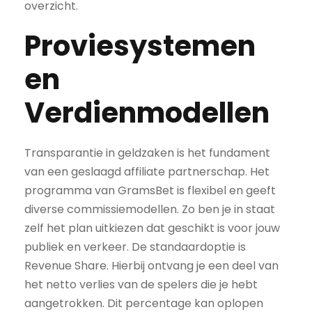
overzicht.
Proviesystemen
en
Verdienmodellen
Transparantie in geldzaken is het fundament
van een geslaagd affiliate partnerschap. Het
programma van GramsBet is flexibel en geeft
diverse commissiemodellen. Zo ben je in staat
zelf het plan uitkiezen dat geschikt is voor jouw
publiek en verkeer. De standaardoptie is
Revenue Share. Hierbij ontvang je een deel van
het netto verlies van de spelers die je hebt
aangetrokken. Dit percentage kan oplopen