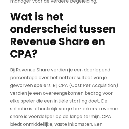
manager voor de verdere begeleiding.
Wat is het
onderscheid tussen
Revenue Share en
CPA?
Bij Revenue Share verdien je een doorlopend
percentage over het nettoresultaat van je
geworven spelers. Bij CPA (Cost Per Acquisition)
verdien je een overeengekomen bedrag voor
elke speler die een initiële storting doet. De
selectie is afhankelijk van je bezoekers: revenue
share is voordeliger op de lange termijn, CPA
biedt onmiddellijke, vaste inkomsten. Een