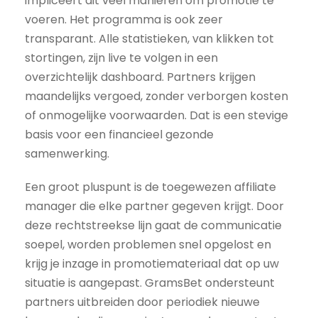
impliceert dit veel manieren om promotie te
voeren. Het programma is ook zeer
transparant. Alle statistieken, van klikken tot
stortingen, zijn live te volgen in een
overzichtelijk dashboard. Partners krijgen
maandelijks vergoed, zonder verborgen kosten
of onmogelijke voorwaarden. Dat is een stevige
basis voor een financieel gezonde
samenwerking.
Een groot pluspunt is de toegewezen affiliate
manager die elke partner gegeven krijgt. Door
deze rechtstreekse lijn gaat de communicatie
soepel, worden problemen snel opgelost en
krijg je inzage in promotiemateriaal dat op uw
situatie is aangepast. GramsBet ondersteunt
partners uitbreiden door periodiek nieuwe