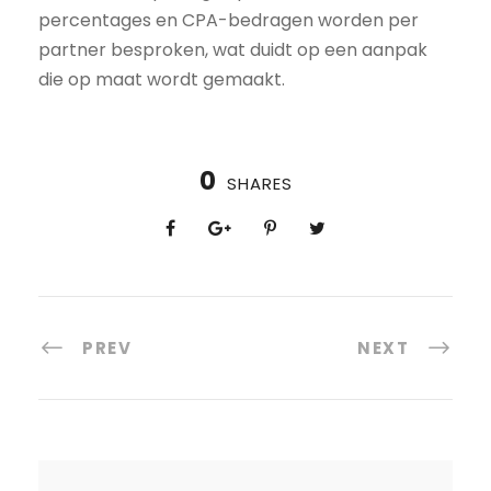
percentages en CPA-bedragen worden per
partner besproken, wat duidt op een aanpak
die op maat wordt gemaakt.
0
SHARES
PREV
NEXT