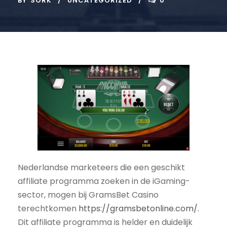
BY
SORK
UNCATEGORIZED
0
Nederlandse marketeers die een geschikt
affiliate programma zoeken in de iGaming-
sector, mogen bij GramsBet Casino
terechtkomen
https://gramsbetonline.com/
.
Dit affiliate programma is helder en duidelijk