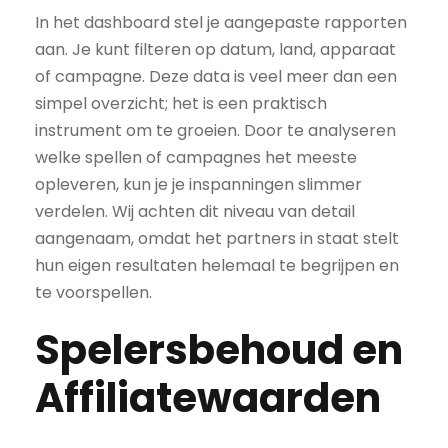
In het dashboard stel je aangepaste rapporten
aan. Je kunt filteren op datum, land, apparaat
of campagne. Deze data is veel meer dan een
simpel overzicht; het is een praktisch
instrument om te groeien. Door te analyseren
welke spellen of campagnes het meeste
opleveren, kun je je inspanningen slimmer
verdelen. Wij achten dit niveau van detail
aangenaam, omdat het partners in staat stelt
hun eigen resultaten helemaal te begrijpen en
te voorspellen.
Spelersbehoud en
Affiliatewaarden