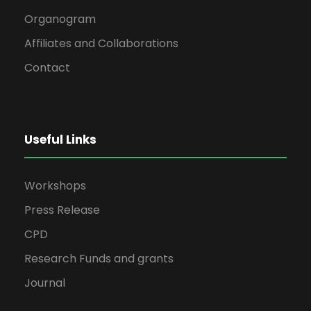
Organogram
Affiliates and Collaborations
Contact
Useful Links
Workshops
Press Release
CPD
Research Funds and grants
Journal