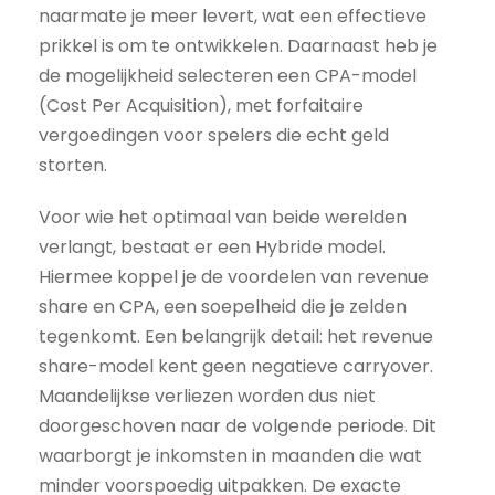
naarmate je meer levert, wat een effectieve
prikkel is om te ontwikkelen. Daarnaast heb je
de mogelijkheid selecteren een CPA-model
(Cost Per Acquisition), met forfaitaire
vergoedingen voor spelers die echt geld
storten.
Voor wie het optimaal van beide werelden
verlangt, bestaat er een Hybride model.
Hiermee koppel je de voordelen van revenue
share en CPA, een soepelheid die je zelden
tegenkomt. Een belangrijk detail: het revenue
share-model kent geen negatieve carryover.
Maandelijkse verliezen worden dus niet
doorgeschoven naar de volgende periode. Dit
waarborgt je inkomsten in maanden die wat
minder voorspoedig uitpakken. De exacte