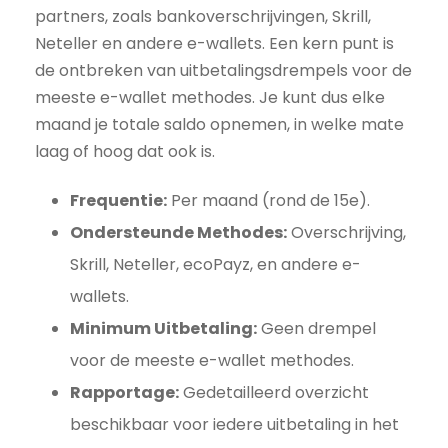
partners, zoals bankoverschrijvingen, Skrill,
Neteller en andere e-wallets. Een kern punt is
de ontbreken van uitbetalingsdrempels voor de
meeste e-wallet methodes. Je kunt dus elke
maand je totale saldo opnemen, in welke mate
laag of hoog dat ook is.
Frequentie:
Per maand (rond de 15e).
Ondersteunde Methodes:
Overschrijving,
Skrill, Neteller, ecoPayz, en andere e-
wallets.
Minimum Uitbetaling:
Geen drempel
voor de meeste e-wallet methodes.
Rapportage:
Gedetailleerd overzicht
beschikbaar voor iedere uitbetaling in het