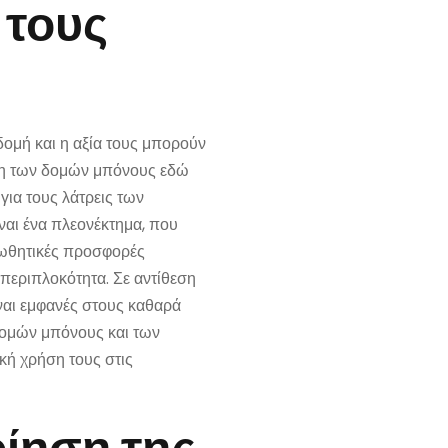
 τους
δομή και η αξία τους μπορούν
ση των δομών μπόνους εδώ
για τους λάτρεις των
ναι ένα πλεονέκτημα, που
ροωθητικές προσφορές
περιπλοκότητα. Σε αντίθεση
ίναι εμφανές στους καθαρά
 δομών μπόνους και των
κή χρήση τους στις