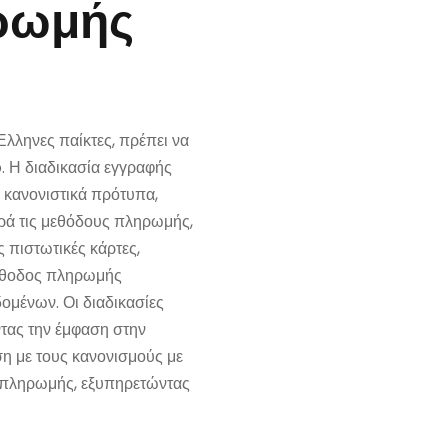
ηρωμής
Έλληνες παίκτες, πρέπει να
. Η διαδικασία εγγραφής
 κανονιστικά πρότυπα,
ορά τις μεθόδους πληρωμής,
ς πιστωτικές κάρτες,
 μέθοδος πληρωμής
μένων. Οι διαδικασίες
οντας την έμφαση στην
ση με τους κανονισμούς με
ς πληρωμής, εξυπηρετώντας