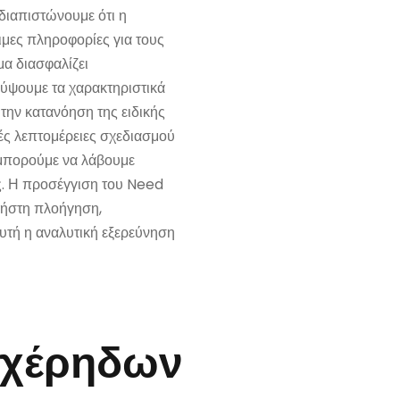
διαπιστώνουμε ότι η
μες πληροφορίες για τους
μα διασφαλίζει
λύψουμε τα χαρακτηριστικά
την κατανόηση της ειδικής
ές λεπτομέρειες σχεδιασμού
μπορούμε να λάβουμε
ες. Η προσέγγιση του Need
ρήστη πλοήγηση,
Αυτή η αναλυτική εξερεύνηση
λοχέρηδων