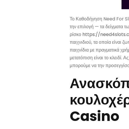
Το Καθοδήγηση Need For Slot
την επιλογή — τα δείγματα τ
ρίσκο
https://need4slots.
παιχνιδιού, τα οποία είναι 
παιχνίδια με πραγματικά χρ
μετατόπιση είναι το κλειδί. 
μπορούμε να την προσεγγίσο
Ανασκόπ
κουλοχέρ
Casino