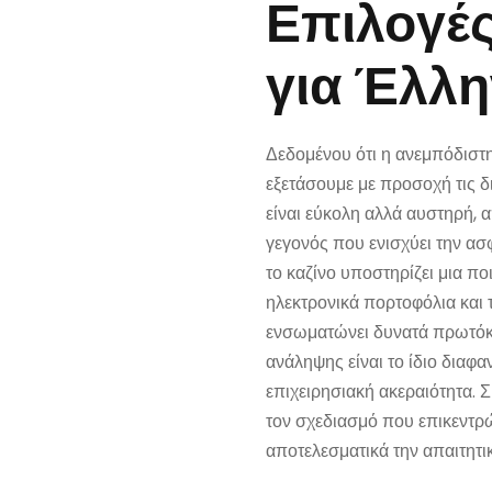
Επιλογέ
για Έλλη
Δεδομένου ότι η ανεμπόδιστη
εξετάσουμε με προσοχή τις 
είναι εύκολη αλλά αυστηρή,
γεγονός που ενισχύει την ασ
το καζίνο υποστηρίζει μια πο
ηλεκτρονικά πορτοφόλια και 
ενσωματώνει δυνατά πρωτόκο
ανάληψης είναι το ίδιο διαφα
επιχειρησιακή ακεραιότητα. 
τον σχεδιασμό που επικεντρ
αποτελεσματικά την απαιτητι