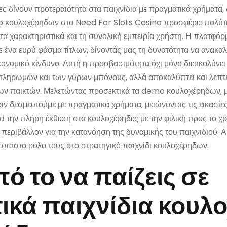
ς δίνουν προτεραιότητα στα παιχνίδια με πραγματικά χρήματα, 
o κουλοχέρηδων στο Need For Slots Casino προσφέρει πολύτι
 τα χαρακτηριστικά και τη συνολική εμπειρία χρήστη. Η πλατφόρ
ένα ευρύ φάσμα τίτλων, δίνοντάς μας τη δυνατότητα να ανακα
νομικό κίνδυνο. Αυτή η προσβασιμότητα όχι μόνο διευκολύνει 
πληρωμών και των γύρων μπόνους, αλλά αποκαλύπτει και λεπτ
των παικτών. Μελετώντας προσεκτικά τα demo κουλοχέρηδων, 
ν δεσμευτούμε με πραγματικά χρήματα, μειώνοντας τις εικασί
ί την πλήρη έκθεση στα κουλοχέρηδες με την φιλική προς το χ
 περιβάλλον για την κατανόηση της δυναμικής του παιχνιδιού. 
σπαστο ρόλο τους στο στρατηγικό παιχνίδι κουλοχέρηδων.
ό το να παίζεις σε
ικά παιχνίδια κου