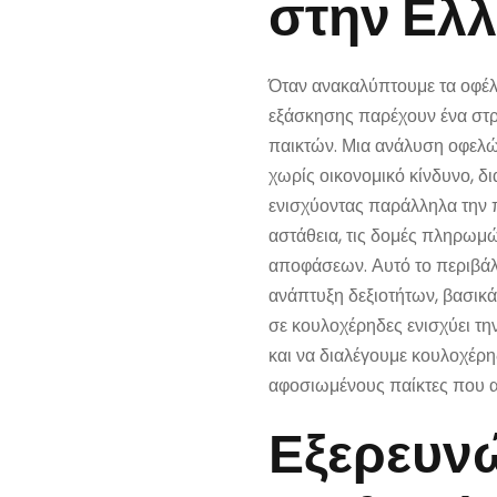
στην Ελ
Όταν ανακαλύπτουμε τα οφέλη
εξάσκησης παρέχουν ένα στρ
παικτών. Μια ανάλυση οφελώ
χωρίς οικονομικό κίνδυνο, δ
ενισχύοντας παράλληλα την π
αστάθεια, τις δομές πληρωμώ
αποφάσεων. Αυτό το περιβάλλ
ανάπτυξη δεξιοτήτων, βασικά
σε κουλοχέρηδες ενισχύει την
και να διαλέγουμε κουλοχέρη
αφοσιωμένους παίκτες που α
Εξερευνώ