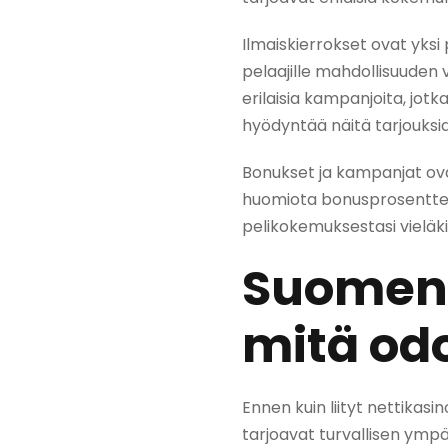
Ilmaiskierrokset ovat yksi 
pelaajille mahdollisuuden 
erilaisia kampanjoita, jotka
hyödyntää näitä tarjouksia
Bonukset ja kampanjat ovat
huomiota bonusprosentteihi
pelikokemuksestasi vielä
Suomen 
mitä od
Ennen kuin liityt nettikasi
tarjoavat turvallisen ymp