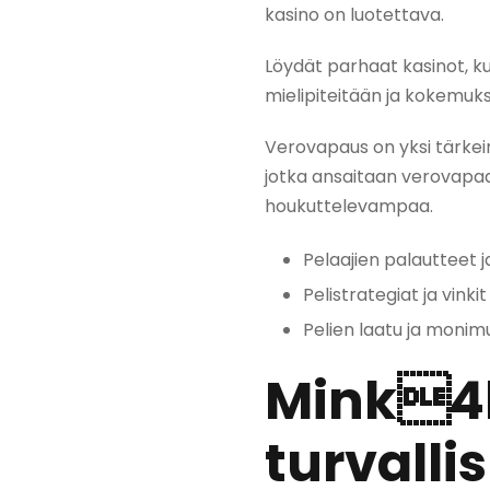
kasino on luotettava.
Löydät parhaat kasinot, k
mielipiteitään ja kokemuk
Verovapaus on yksi tärkeimm
jotka ansaitaan verovapaa
houkuttelevampaa.
Pelaajien palautteet j
Pelistrategiat ja vinkit
Pelien laatu ja monim
Mink4l
turvalli