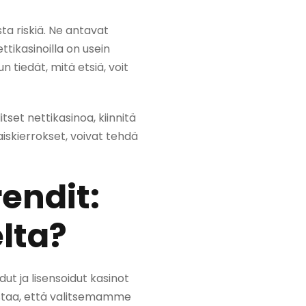
sta riskiä. Ne antavat
tikasinoilla on usein
un tiedät, mitä etsiä, voit
set nettikasinoa, kiinnitä
aiskierrokset, voivat tehdä
endit:
lta?
dut ja lisensoidut kasinot
istaa, että valitsemamme