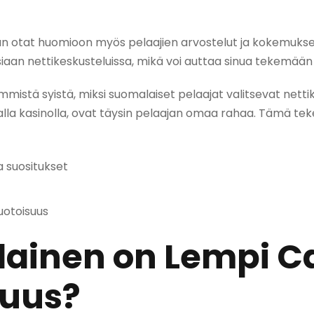
un otat huomioon myös pelaajien arvostelut ja kokemukse
siaan nettikeskusteluissa, mikä voi auttaa sinua tekemää
istä syistä, miksi suomalaiset pelaajat valitsevat nettikas
lla kasinolla, ovat täysin pelaajan omaa rahaa. Tämä te
a suositukset
uotoisuus
ainen on Lempi C
suus?