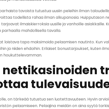
parhaista tavoista tutustua uusiin peleihin ilman taloudelli
voittaa todellista rahaa ilman alkupanosia. Huipputason net
 tarjoavat ilmaiskierroksia uusille ja vanhoille asiakkaille. K
 parhaalla mahdollisella tavalla.
 loistava tapa maksimoida pelaamisen nautinto. Kun valit
n ja niiden ehdoihin. Erilaiset bonustarjoukset, kuten ilm
kin houkuttelevamman.
nettikasinoiden tr
ottaa tulevaisuude
nolle, on tärkeää tutustua sen luotettavuuteen. Hyvin arvioi
äristön pelaamiseen. Pelaajina meidän on aina syytä tark