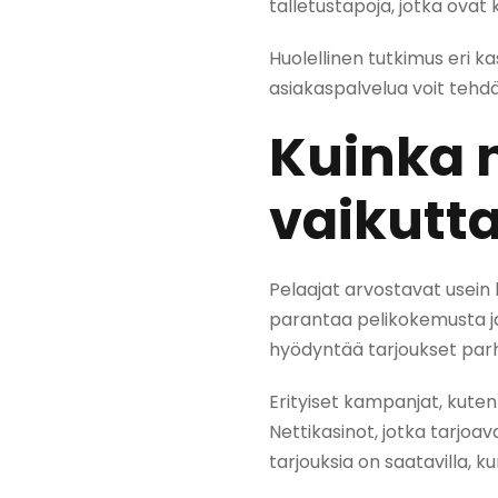
talletustapoja, jotka ovat 
Huolellinen tutkimus eri ka
asiakaspalvelua voit tehd
Kuinka n
vaikutta
Pelaajat arvostavat usein b
parantaa pelikokemusta ja 
hyödyntää tarjoukset parha
Erityiset kampanjat, kut
Nettikasinot, jotka tarjoav
tarjouksia on saatavilla, k