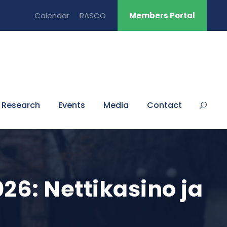
Calendar
RASCO
Members Portal
Research
Events
Media
Contact
26: Nettikasino ja