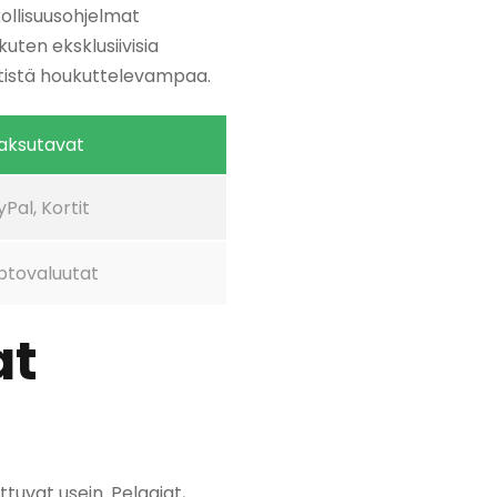
ollisuusohjelmat
kuten eksklusiivisia
ntistä houkuttelevampaa.
aksutavat
Pal, Kortit
ptovaluutat
at
tuvat usein. Pelaajat,