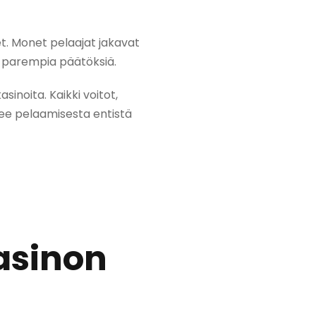
t. Monet pelaajat jakavat
n parempia päätöksiä.
inoita. Kaikki voitot,
kee pelaamisesta entistä
asinon