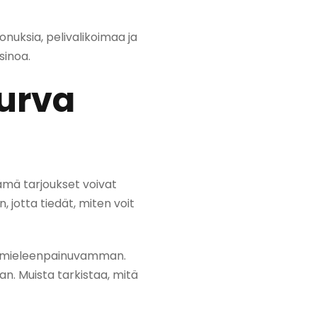
onuksia, pelivalikoimaa ja
sinoa.
turva
Nämä tarjoukset voivat
 jotta tiedät, miten voit
a mieleenpainuvamman.
aan. Muista tarkistaa, mitä