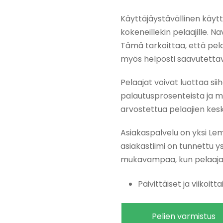
Käyttäjäystävällinen käyttö
kokeneillekin pelaajille. Na
Tämä tarkoittaa, että pel
myös helposti saavutettavi
Pelaajat voivat luottaa siih
palautusprosenteista ja mu
arvostettua pelaajien kesku
Asiakaspalvelu on yksi Lem
asiakastiimi on tunnettu 
mukavampaa, kun pelaajat 
Päivittäiset ja viikoitt
Pelien varmistus