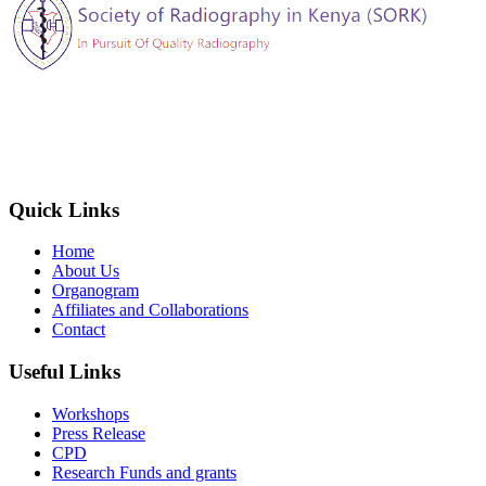
The Society of Radiography in Kenya (SORK) is registered by the
registrar of societies in Kenya under the Societies Act Cap 108, as a
society exempted from registration, a provision contained in Section
10 of this Act.
Quick Links
Home
About Us
Organogram
Affiliates and Collaborations
Contact
Useful Links
Workshops
Press Release
CPD
Research Funds and grants