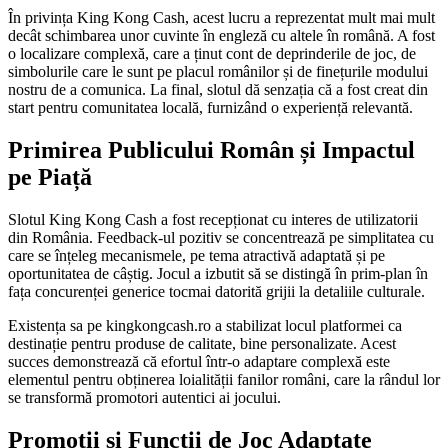
În privința King Kong Cash, acest lucru a reprezentat mult mai mult
decât schimbarea unor cuvinte în engleză cu altele în română. A fost
o localizare complexă, care a ținut cont de deprinderile de joc, de
simbolurile care le sunt pe placul românilor și de finețurile modului
nostru de a comunica. La final, slotul dă senzația că a fost creat din
start pentru comunitatea locală, furnizând o experiență relevantă.
Primirea Publicului Român și Impactul
pe Piață
Slotul King Kong Cash a fost recepționat cu interes de utilizatorii
din România. Feedback-ul pozitiv se concentrează pe simplitatea cu
care se înțeleg mecanismele, pe tema atractivă adaptată și pe
oportunitatea de câștig. Jocul a izbutit să se distingă în prim-plan în
fața concurenței generice tocmai datorită grijii la detaliile culturale.
Existența sa pe kingkongcash.ro a stabilizat locul platformei ca
destinație pentru produse de calitate, bine personalizate. Acest
succes demonstrează că efortul într-o adaptare complexă este
elementul pentru obținerea loialității fanilor români, care la rândul lor
se transformă promotori autentici ai jocului.
Promoții și Funcții de Joc Adaptate