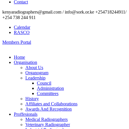
Contact
kenyaradiographers@gmail.com / info@sork.or.ke +254718244911/
+254 738 244 911
Calendar
RASCO
Members Portal
Home
Organisation
About Us
Organogram
Leadership
Council
Administration
Committees
History
Affiliates and Collaborations
Awards And Recognition
Proffesionals
Medical Radiographers
Veterinary Radiographer