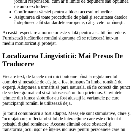
jocului responsabil, cum ar fi limite de depunere sau opțiunea
de auto-excludere.
Confirmarea vârstei pentru a bloca accesul minorilor.
Asigurarea că toate procedurile de plată și securitatea datelor
îndeplinesc atât standardele europene, cât și cele românești.
Această respectare a normelor este vitală pentru a stabili încredere.
Furnizează jucătorilor români siguranța că se relaxează într-un
mediu monitorizat și protejat.
Localizarea Lingvistică: Mai Presus De
Traducere
Fiecare text, de la cele mai mici butoane până la regulamentul
complet și mesajele de câștig, a fost transpus în limba română de
experți. Adaptarea a urmărit să pară naturală, să fie corectă din punct
de vedere gramatical și să folosească un ton prietenos. Cuvintele
tehnice din lumea sloturilor au fost ajustați la variantele pe care
participanții români le utilizează deja.
Și tonul comunicării a fost adaptat. Mesajele sunt stimulative, clare și
încurajatoare, reflectând stilul de interacțiune care este eficient în
peisajul digital românesc. Aceasta elimină orice obstacol și
transformă jocul ușor de înțeles inclusiv pentru persoanele care nu