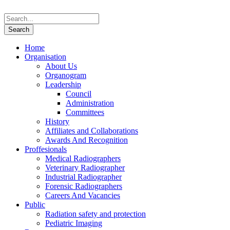
Home
Organisation
About Us
Organogram
Leadership
Council
Administration
Committees
History
Affiliates and Collaborations
Awards And Recognition
Proffesionals
Medical Radiographers
Veterinary Radiographer
Industrial Radiographer
Forensic Radiographers
Careers And Vacancies
Public
Radiation safety and protection
Pediatric Imaging