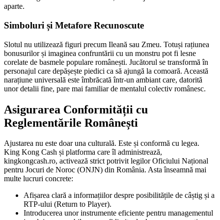
aparte.
Simboluri și Metafore Recunoscute
Slotul nu utilizează figuri precum Ileană sau Zmeu. Totuși rațiunea
bonusurilor și imaginea confruntării cu un monstru pot fi lesne
corelate de basmele populare românești. Jucătorul se transformă în
personajul care depășește piedici ca să ajungă la comoară. Această
narațiune universală este îmbrăcată într-un ambiant care, datorită
unor detalii fine, pare mai familiar de mentalul colectiv românesc.
Asigurarea Conformității cu
Reglementările Românești
Ajustarea nu este doar una culturală. Este și conformă cu legea.
King Kong Cash și platforma care îl administrează,
kingkongcash.ro, activează strict potrivit legilor Oficiului Național
pentru Jocuri de Noroc (ONJN) din România. Asta înseamnă mai
multe lucruri concrete:
Afișarea clară a informațiilor despre posibilitățile de câștig și a
RTP-ului (Return to Player).
Introducerea unor instrumente eficiente pentru managementul