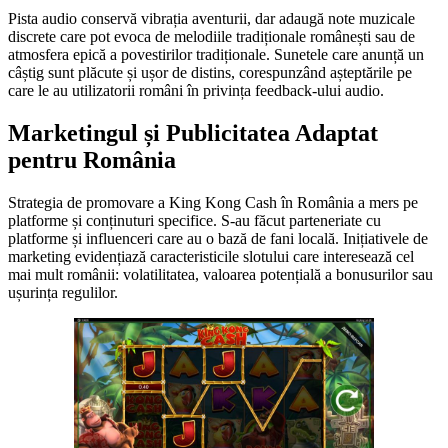
Pista audio conservă vibrația aventurii, dar adaugă note muzicale
discrete care pot evoca de melodiile tradiționale românești sau de
atmosfera epică a povestirilor tradiționale. Sunetele care anunță un
câștig sunt plăcute și ușor de distins, corespunzând așteptările pe
care le au utilizatorii români în privința feedback-ului audio.
Marketingul și Publicitatea Adaptat
pentru România
Strategia de promovare a King Kong Cash în România a mers pe
platforme și conținuturi specifice. S-au făcut parteneriate cu
platforme și influenceri care au o bază de fani locală. Inițiativele de
marketing evidențiază caracteristicile slotului care interesează cel
mai mult românii: volatilitatea, valoarea potențială a bonusurilor sau
ușurința regulilor.