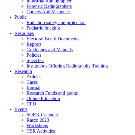
Industrial Radiographer
Forensic Radiographers
Careers And Vacancies
Public
Radiation safety and protection
Pediatric Imaging
Resourses
Electoral Board Documents
Reports
Guidelines and Manuals
Policies
Speeches
Institutions Offering Radiography Training
Research
Articles
Cases
Journal
Research Funds and grants
Online Education
CPD
Events
SORK Calender
Rasco 2023
Workshops
CSR Activities