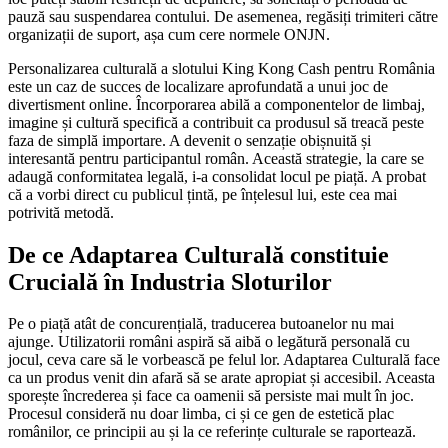
pauză sau suspendarea contului. De asemenea, regăsiți trimiteri către
organizații de suport, așa cum cere normele ONJN.
Personalizarea culturală a slotului King Kong Cash pentru România
este un caz de succes de localizare aprofundată a unui joc de
divertisment online. Încorporarea abilă a componentelor de limbaj,
imagine și cultură specifică a contribuit ca produsul să treacă peste
faza de simplă importare. A devenit o senzație obișnuită și
interesantă pentru participantul român. Această strategie, la care se
adaugă conformitatea legală, i-a consolidat locul pe piață. A probat
că a vorbi direct cu publicul țintă, pe înțelesul lui, este cea mai
potrivită metodă.
De ce Adaptarea Culturală constituie
Crucială în Industria Sloturilor
Pe o piață atât de concurențială, traducerea butoanelor nu mai
ajunge. Utilizatorii români aspiră să aibă o legătură personală cu
jocul, ceva care să le vorbească pe felul lor. Adaptarea Culturală face
ca un produs venit din afară să se arate apropiat și accesibil. Aceasta
sporește încrederea și face ca oamenii să persiste mai mult în joc.
Procesul consideră nu doar limba, ci și ce gen de estetică plac
românilor, ce principii au și la ce referințe culturale se raportează.