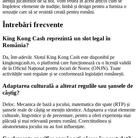
atenția jucătorilor de la noi. Vom vedea în acest articol cum se
împletesc elemente de tradiție, limbă și design pentru a furniza o
senzație care să se resimtă creată pentru români.
Întrebări frecvente
King Kong Cash reprezintă un slot legal în
România?
Da, într-adevăr. Slotul King Kong Cash este disponibil pe
kingkongcash.ro, o platformă care funcționează cu o licență validă
de la Oficiul Național pentru Jocuri de Noroc (ONJN). Toate
activitățile sunt regulate și se conformează legislației românești.
Adaptarea culturală a alterat regulile sau șansele de
câștig?
Deloc. Mecanica de bază a jocului, matematica din spate (RTP) și
șansele reale de câștig se mențin identice. Adaptarea a vizat elemente
culturale, lingvistice și de prezentare, pentru a oferi experiența mai
plăcută și mai relevantă pentru români. Corectitudinea și
aleatorietatea jocului nu au fost influențate.