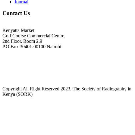
Journal
Contact Us
Kenyatta Market
Golf Course Commercial Centre,
2nd Floor, Room 2.9
P.O Box 30401-00100 Nairobi
+254718244911/ +254738244911
kenyaradiographers@gmail.com
info@radiography.or.ke
Copyright All Right Reserved 2023, The Society of Radiography in
Kenya (SORK)