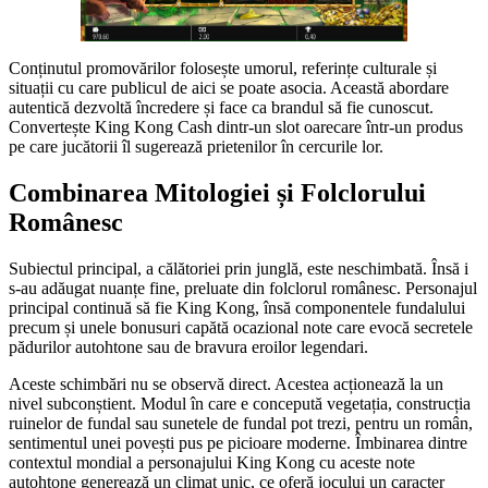
Conținutul promovărilor folosește umorul, referințe culturale și
situații cu care publicul de aici se poate asocia. Această abordare
autentică dezvoltă încredere și face ca brandul să fie cunoscut.
Convertește King Kong Cash dintr-un slot oarecare într-un produs
pe care jucătorii îl sugerează prietenilor în cercurile lor.
Combinarea Mitologiei și Folclorului
Românesc
Subiectul principal, a călătoriei prin junglă, este neschimbată. Însă i
s-au adăugat nuanțe fine, preluate din folclorul românesc. Personajul
principal continuă să fie King Kong, însă componentele fundalului
precum și unele bonusuri capătă ocazional note care evocă secretele
pădurilor autohtone sau de bravura eroilor legendari.
Aceste schimbări nu se observă direct. Acestea acționează la un
nivel subconștient. Modul în care e concepută vegetația, construcția
ruinelor de fundal sau sunetele de fundal pot trezi, pentru un român,
sentimentul unei povești pus pe picioare moderne. Îmbinarea dintre
contextul mondial a personajului King Kong cu aceste note
autohtone generează un climat unic, ce oferă jocului un caracter