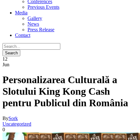
Conferences
Previous Events
Media
Gallery
News
Press Release
Contact
12
Jun
Personalizarea Culturală a
Slotului King Kong Cash
pentru Publicul din România
By
Sork
Uncategorized
0