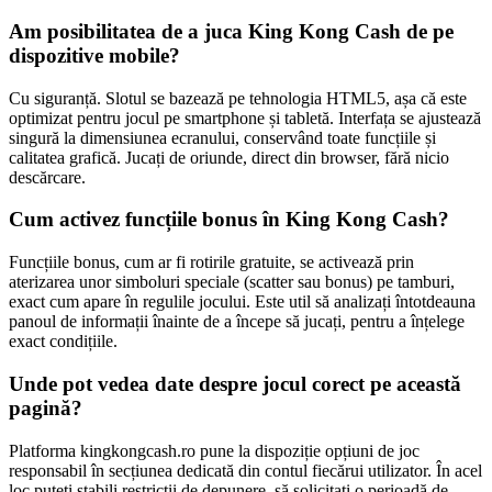
Am posibilitatea de a juca King Kong Cash de pe
dispozitive mobile?
Cu siguranță. Slotul se bazează pe tehnologia HTML5, așa că este
optimizat pentru jocul pe smartphone și tabletă. Interfața se ajustează
singură la dimensiunea ecranului, conservând toate funcțiile și
calitatea grafică. Jucați de oriunde, direct din browser, fără nicio
descărcare.
Cum activez funcțiile bonus în King Kong Cash?
Funcțiile bonus, cum ar fi rotirile gratuite, se activează prin
aterizarea unor simboluri speciale (scatter sau bonus) pe tamburi,
exact cum apare în regulile jocului. Este util să analizați întotdeauna
panoul de informații înainte de a începe să jucați, pentru a înțelege
exact condițiile.
Unde pot vedea date despre jocul corect pe această
pagină?
Platforma kingkongcash.ro pune la dispoziție opțiuni de joc
responsabil în secțiunea dedicată din contul fiecărui utilizator. În acel
loc puteți stabili restricții de depunere, să solicitați o perioadă de