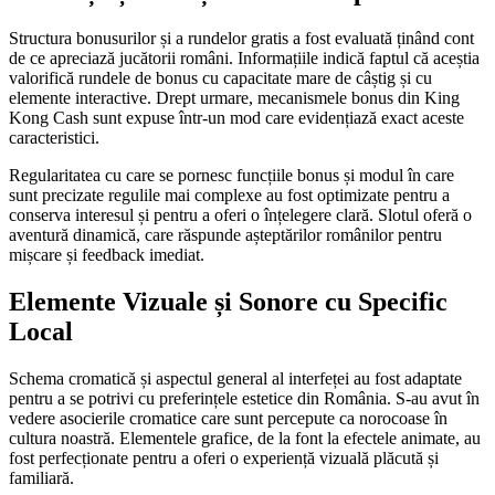
Structura bonusurilor și a rundelor gratis a fost evaluată ținând cont
de ce apreciază jucătorii români. Informațiile indică faptul că aceștia
valorifică rundele de bonus cu capacitate mare de câștig și cu
elemente interactive. Drept urmare, mecanismele bonus din King
Kong Cash sunt expuse într-un mod care evidențiază exact aceste
caracteristici.
Regularitatea cu care se pornesc funcțiile bonus și modul în care
sunt precizate regulile mai complexe au fost optimizate pentru a
conserva interesul și pentru a oferi o înțelegere clară. Slotul oferă o
aventură dinamică, care răspunde așteptărilor românilor pentru
mișcare și feedback imediat.
Elemente Vizuale și Sonore cu Specific
Local
Schema cromatică și aspectul general al interfeței au fost adaptate
pentru a se potrivi cu preferințele estetice din România. S-au avut în
vedere asocierile cromatice care sunt percepute ca norocoase în
cultura noastră. Elementele grafice, de la font la efectele animate, au
fost perfecționate pentru a oferi o experiență vizuală plăcută și
familiară.