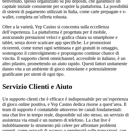
benvenuto, spesso organizzato su più depositi, che garantisce un
capitale iniziale consistente per scoprire la piattaforma. La possibilità
di sistemi di pagamento utilizzati in Italia, come carte prepagate e e-
wallet, completa un’offerta robusta.
Oltre a la varietà, Yep Casino si concentra sulla eccellenza
dell’esperienza. La piattaforma è progettata per il mobile,
assicurando prestazioni veloci e grafica chiara su smartphone e
tablet, senza dover scaricare app specifiche. Le promozioni
ricorrenti, come tornei ogni settimana e giri gratuiti in omaggio,
sostengono il coinvolgimento e propongono continue chance di
vincita. Il supporto clienti omnichannel, accessibile in italiano, è un
altro pilastro, promettendo un aiuto rapido. Questi fattori unitamente
danno vita a un ambiente di gioco stimolante e potenzialmente
gratificante per utenti di ogni tipo.
Servizio Clienti e Aiuto
Un supporto clienti che è efficace è indispensabile per un’esperienza
di gioco online positiva, e Yep Casino dedica risorse a quest’area. Il
team di supporto è contattabile attraverso tre canali fondamentali:
una chat live in tempo reale, disponibile sul sito stesso, un servizio di
assistenza via email e un numero di telefono. La chat live è
indubbiamente lo strumento più celere per affrontare problemi
urgenti, come ostacoli di accesso o perplessità sulle transazioni, con