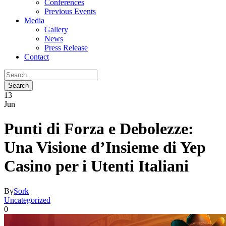
Conferences
Previous Events
Media
Gallery
News
Press Release
Contact
13
Jun
Punti di Forza e Debolezze:
Una Visione d’Insieme di Yep
Casino per i Utenti Italiani
By
Sork
Uncategorized
0