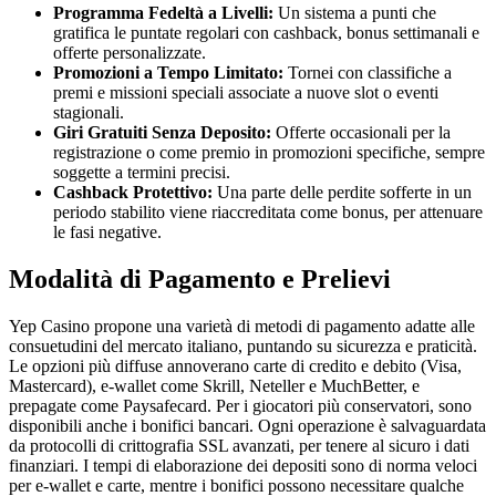
Programma Fedeltà a Livelli:
Un sistema a punti che
gratifica le puntate regolari con cashback, bonus settimanali e
offerte personalizzate.
Promozioni a Tempo Limitato:
Tornei con classifiche a
premi e missioni speciali associate a nuove slot o eventi
stagionali.
Giri Gratuiti Senza Deposito:
Offerte occasionali per la
registrazione o come premio in promozioni specifiche, sempre
soggette a termini precisi.
Cashback Protettivo:
Una parte delle perdite sofferte in un
periodo stabilito viene riaccreditata come bonus, per attenuare
le fasi negative.
Modalità di Pagamento e Prelievi
Yep Casino propone una varietà di metodi di pagamento adatte alle
consuetudini del mercato italiano, puntando su sicurezza e praticità.
Le opzioni più diffuse annoverano carte di credito e debito (Visa,
Mastercard), e-wallet come Skrill, Neteller e MuchBetter, e
prepagate come Paysafecard. Per i giocatori più conservatori, sono
disponibili anche i bonifici bancari. Ogni operazione è salvaguardata
da protocolli di crittografia SSL avanzati, per tenere al sicuro i dati
finanziari. I tempi di elaborazione dei depositi sono di norma veloci
per e-wallet e carte, mentre i bonifici possono necessitare qualche