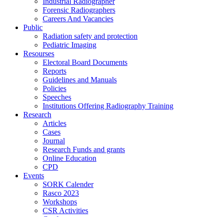
Industrial Radiographer
Forensic Radiographers
Careers And Vacancies
Public
Radiation safety and protection
Pediatric Imaging
Resourses
Electoral Board Documents
Reports
Guidelines and Manuals
Policies
Speeches
Institutions Offering Radiography Training
Research
Articles
Cases
Journal
Research Funds and grants
Online Education
CPD
Events
SORK Calender
Rasco 2023
Workshops
CSR Activities