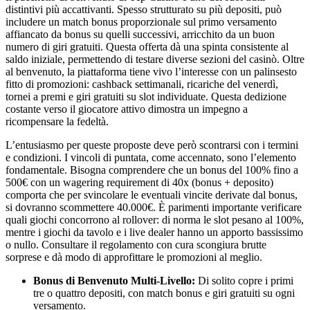
distintivi più accattivanti. Spesso strutturato su più depositi, può
includere un match bonus proporzionale sul primo versamento
affiancato da bonus su quelli successivi, arricchito da un buon
numero di giri gratuiti. Questa offerta dà una spinta consistente al
saldo iniziale, permettendo di testare diverse sezioni del casinò. Oltre
al benvenuto, la piattaforma tiene vivo l’interesse con un palinsesto
fitto di promozioni: cashback settimanali, ricariche del venerdì,
tornei a premi e giri gratuiti su slot individuate. Questa dedizione
costante verso il giocatore attivo dimostra un impegno a
ricompensare la fedeltà.
L’entusiasmo per queste proposte deve però scontrarsi con i termini
e condizioni. I vincoli di puntata, come accennato, sono l’elemento
fondamentale. Bisogna comprendere che un bonus del 100% fino a
500€ con un wagering requirement di 40x (bonus + deposito)
comporta che per svincolare le eventuali vincite derivate dal bonus,
si dovranno scommettere 40.000€. È parimenti importante verificare
quali giochi concorrono al rollover: di norma le slot pesano al 100%,
mentre i giochi da tavolo e i live dealer hanno un apporto bassissimo
o nullo. Consultare il regolamento con cura scongiura brutte
sorprese e dà modo di approfittare le promozioni al meglio.
Bonus di Benvenuto Multi-Livello:
Di solito copre i primi
tre o quattro depositi, con match bonus e giri gratuiti su ogni
versamento.