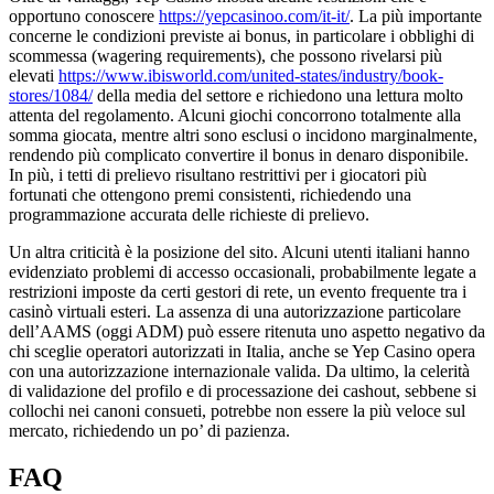
opportuno conoscere
https://yepcasinoo.com/it-it/
. La più importante
concerne le condizioni previste ai bonus, in particolare i obblighi di
scommessa (wagering requirements), che possono rivelarsi più
elevati
https://www.ibisworld.com/united-states/industry/book-
stores/1084/
della media del settore e richiedono una lettura molto
attenta del regolamento. Alcuni giochi concorrono totalmente alla
somma giocata, mentre altri sono esclusi o incidono marginalmente,
rendendo più complicato convertire il bonus in denaro disponibile.
In più, i tetti di prelievo risultano restrittivi per i giocatori più
fortunati che ottengono premi consistenti, richiedendo una
programmazione accurata delle richieste di prelievo.
Un altra criticità è la posizione del sito. Alcuni utenti italiani hanno
evidenziato problemi di accesso occasionali, probabilmente legate a
restrizioni imposte da certi gestori di rete, un evento frequente tra i
casinò virtuali esteri. La assenza di una autorizzazione particolare
dell’AAMS (oggi ADM) può essere ritenuta uno aspetto negativo da
chi sceglie operatori autorizzati in Italia, anche se Yep Casino opera
con una autorizzazione internazionale valida. Da ultimo, la celerità
di validazione del profilo e di processazione dei cashout, sebbene si
collochi nei canoni consueti, potrebbe non essere la più veloce sul
mercato, richiedendo un po’ di pazienza.
FAQ