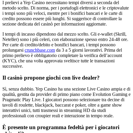
I prelievi a Yep Casino necessitano tempi diversi a seconda del
metodo scelto. Di norma, per i portafogli elettronici e le criptovalute
i tempi sono più veloci, mentre per i bonifici bancari e le carte di
credito possono essere più lunghi. Si suggerisce di controllare la
sezione dedicata del casinò per informazioni aggiornate.
I tempi di incasso dipendono dal mezzo scelto. Gli e-wallet (Skrill,
Neteller) sono i più celeri, con elaborazione spesso entro 24-48 ore.
Per carte di credito/debito e bonifici bancari, i tempi possono
prolungarsi
crunchbase.com
da 3 a 5 giorni lavorativi. Prima del
primo prelievo è obbligatorio completare la verifica dell’account
(KYC), che una volta approvata sveltisce tutte le transazioni
successive.
Il casinò propone giochi con live dealer?
Sì, senza dubbio. Yep Casino ha una sezione Live Casino ampia e di
qualità, gestita da provider di primo piano come Evolution Gaming e
Pragmatic Play Live. I giocatori possono selezionare tra decine di
tavoli di roulette, blackjack, baccarat e poker, oltre a game show
interattivi unici, tutti trasmessi in streaming HD da studi
professionali con croupier reali e interazione in tempo reale.
È presente un programma fedeltà per i giocatori