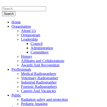
Home
Organisation
About Us
Organogram
Leadership
Council
Administration
Committees
History
Affiliates and Collaborations
Awards And Recognition
Proffesionals
Medical Radiographers
Veterinary Radiographer
Industrial Radiographer
Forensic Radiographers
Careers And Vacancies
Public
Radiation safety and protection
Pediatric Imaging