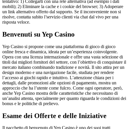
tentativo: 1) Collegarti con una rete alternativa (ad esempio i dati
mobili); 2) Eliminare la cache e i cookie del browser; 3) Adoperare
un link alternativo offerto dal supporto. Se il inconveniente non si
risolve, contatta subito l’servizio clienti via chat dal vivo per una
risposta veloce.
Benvenuti su Yep Casino
Yep Casino si propone come una piattaforma di gioco di gioco
online fresca e dinamica, ideata per un’esperienza coinvolgente.
Opera con una licenza internazionale e offre una vasta selezione di
titoli dai migliori fornitori del settore, con l’obiettivo di conquistare il
mercato italiano combinando tradizione e novità. Il sito attira per un
design moderno e una navigazione facile, studiata per rendere
l’accesso ai giochi rapido e intuitivo. L’attenzione chiara per i
dettagli, dalle promozioni alle opzioni di pagamento, mostra un
approccio che ha l’utente come fulcro. Come ogni operatore, però,
anche Yep Casino mostra delle caratteristiche che necessitano di
un’analisi attenta, specialmente per quanto riguarda le condizioni dei
bonus e le politiche di prelievo.
Esame dei Offerte e delle Iniziative
Il pacchetto di benvenuto di Yep Casino è uno dei suoi tratti