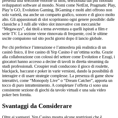
presenta una selezione enorme di titoli, selezionata dai più rinomati
sviluppatori software al mondo. Nomi come NetEnt, Pragmatic Play,
Play’n GO, Evolution Gaming, BGaming e molti altri offrono non
solo varietà, ma anche un comparto grafico, sonoro e di gioco molto
alto. Gli appassionati di slot scopriranno ogni genere possibile: dalle
classiche a 3 rulli alle video slot innovative con meccaniche
“Megaways”, dai titoli a tema avventura a quelli ispirati a film e
serie TV. La sezione viene rinnovata di frequente, così le ultime
uscite compaiono sul sito pochi giorni dopo il lancio globale.
Per chi preferisce l’interazione e l’atmosfera più realistica di un
casinò fisico, il live casino di Yep Casino è un’ottima scelta. Grazie
alla collaborazione con colossi del settore come Evolution e Ezugi, i
giocatori hanno accesso a decine di tavoli in diretta streaming da
studi professionali. Croupier reali conducono il gioco di roulette,
blackjack, baccarat e poker in varie versioni, dando la possibilità di
interagire e di usare strategie complesse. La presenza di game show
interattivi, come “Monopoly Live” o “Dream Catcher”, apporta un
tocco di puro intrattenimento. A completare l’offerta ci sono una
consistente sezione di giochi da tavolo virtuali e una sala video
poker ben fornita.
Svantaggi da Considerare
Oltre ai vantaggi, Yep Casino mostra alcune restrizioni che è