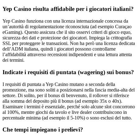
Yep Casino risulta affidabile per i giocatori italiani?
Yep Casino funziona con una licenza internazionale concessa da
un’autorità di regolamentazione riconosciuta (ad esempio Curaçao
eGaming). Questo assicura che il sito osservi criteri di gioco equo,
sicurezza dei dati e protezione dei giocatori. Impiega la crittografia
SSL per proteggere le transazioni. Non ha però una licenza dedicata
dell’ADM italiana, quindi i giocatori possono controllarne
l’affidabilità attraverso recensioni indipendenti e una lettura attenta
dei termini.
Indicate i requisiti di puntata (wagering) sui bonus?
I requisiti di puntata a Yep Casino mutano a seconda della
promozione, ma sono soliti a posizionarsi nella fascia media-alta del
settore. Di solito, per il bonus di benvenuto, il rollover si riferisce
alla somma del deposito più il bonus (ad esempio 35x o 40x).
Esaminare i termini è essenziale, perché solo alcune slot concorrono
al 100%, mentre giochi da tavolo e live dealer contribuiscono in
percentuale minima (ad esempio il 5-10%) o sono esclusi del tutto.
Che tempi impiegano i prelievi?