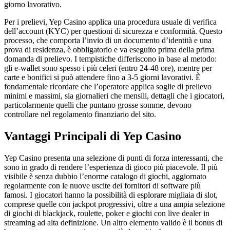
giorno lavorativo.
Per i prelievi, Yep Casino applica una procedura usuale di verifica
dell’account (KYC) per questioni di sicurezza e conformità. Questo
processo, che comporta l’invio di un documento d’identità e una
prova di residenza, è obbligatorio e va eseguito prima della prima
domanda di prelievo. I tempistiche differiscono in base al metodo:
gli e-wallet sono spesso i più celeri (entro 24-48 ore), mentre per
carte e bonifici si può attendere fino a 3-5 giorni lavorativi. È
fondamentale ricordare che l’operatore applica soglie di prelievo
minimi e massimi, sia giornalieri che mensili, dettagli che i giocatori,
particolarmente quelli che puntano grosse somme, devono
controllare nel regolamento finanziario del sito.
Vantaggi Principali di Yep Casino
Yep Casino presenta una selezione di punti di forza interessanti, che
sono in grado di rendere l’esperienza di gioco più piacevole. Il più
visibile è senza dubbio l’enorme catalogo di giochi, aggiornato
regolarmente con le nuove uscite dei fornitori di software più
famosi. I giocatori hanno la possibilità di esplorare migliaia di slot,
comprese quelle con jackpot progressivi, oltre a una ampia selezione
di giochi di blackjack, roulette, poker e giochi con live dealer in
streaming ad alta definizione. Un altro elemento valido è il bonus di