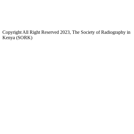
+254718244911/ +254738244911
kenyaradiographers@gmail.com
info@radiography.or.ke
Copyright All Right Reserved 2023, The Society of Radiography in
Kenya (SORK)