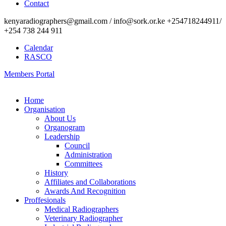
Contact
kenyaradiographers@gmail.com / info@sork.or.ke +254718244911/
+254 738 244 911
Calendar
RASCO
Members Portal
Home
Organisation
About Us
Organogram
Leadership
Council
Administration
Committees
History
Affiliates and Collaborations
Awards And Recognition
Proffesionals
Medical Radiographers
Veterinary Radiographer