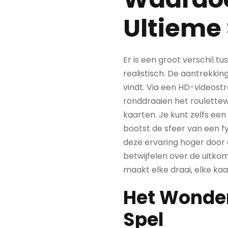
Ultieme
Er is een groot verschil t
realistisch. De aantrekkin
vindt. Via een HD-videostr
ronddraaien het roulettewi
kaarten. Je kunt zelfs ee
bootst de sfeer van een fy
deze ervaring hoger door 
betwijfelen over de uitkom
maakt elke draai, elke ka
Het Wonder
Spel