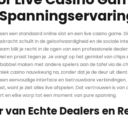
 Spanningservarin
ussen een standaard online slot en een live casino game. D
gskracht schuilt in de geloofwaardigheid en de sociale inte
eam blik je recht in de ogen van een professionele deale
el en praat tegen je. Je vangt op het gerinkel van chips 
n babbel maken met andere spelers aan de tafel via de c
siek casino nauwkeurig na, zonder dat je de deur uit dient
een eenvoudige interface en betrouwbare verbindingen. J
st, want je ziet alles live afspelen. Dat vertrouwen is v
art en elke worp tot een moment van pure spanning.
 van Echte Dealers en R