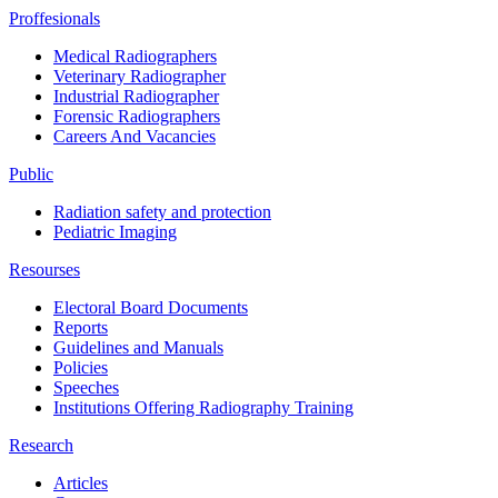
Proffesionals
Medical Radiographers
Veterinary Radiographer
Industrial Radiographer
Forensic Radiographers
Careers And Vacancies
Public
Radiation safety and protection
Pediatric Imaging
Resourses
Electoral Board Documents
Reports
Guidelines and Manuals
Policies
Speeches
Institutions Offering Radiography Training
Research
Articles