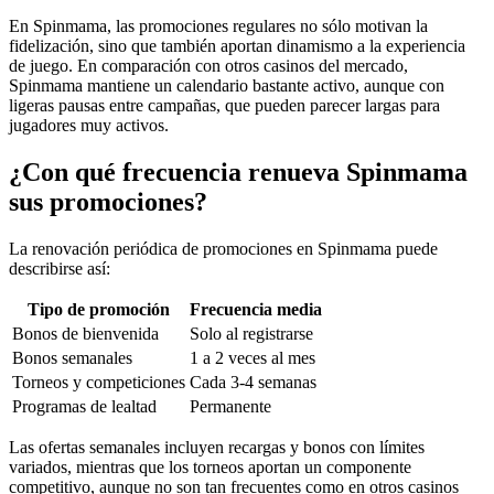
En Spinmama, las promociones regulares no sólo motivan la
fidelización, sino que también aportan dinamismo a la experiencia
de juego. En comparación con otros casinos del mercado,
Spinmama mantiene un calendario bastante activo, aunque con
ligeras pausas entre campañas, que pueden parecer largas para
jugadores muy activos.
¿Con qué frecuencia renueva Spinmama
sus promociones?
La renovación periódica de promociones en Spinmama puede
describirse así:
Tipo de promoción
Frecuencia media
Bonos de bienvenida
Solo al registrarse
Bonos semanales
1 a 2 veces al mes
Torneos y competiciones
Cada 3-4 semanas
Programas de lealtad
Permanente
Las ofertas semanales incluyen recargas y bonos con límites
variados, mientras que los torneos aportan un componente
competitivo, aunque no son tan frecuentes como en otros casinos