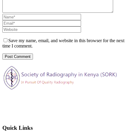
Save my name, email, and website in this browser for the next
time I comment.
The Society of Radiography in Kenya (SORK) is registered by the
registrar of societies in Kenya under the Societies Act Cap 108, as a
society exempted from registration, a provision contained in Section
10 of this Act.
Quick Links