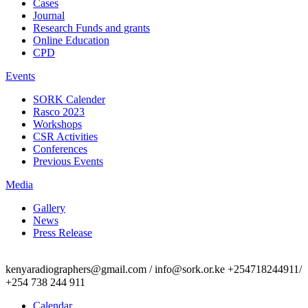
Cases
Journal
Research Funds and grants
Online Education
CPD
Events
SORK Calender
Rasco 2023
Workshops
CSR Activities
Conferences
Previous Events
Media
Gallery
News
Press Release
kenyaradiographers@gmail.com / info@sork.or.ke +254718244911/
+254 738 244 911
Calendar