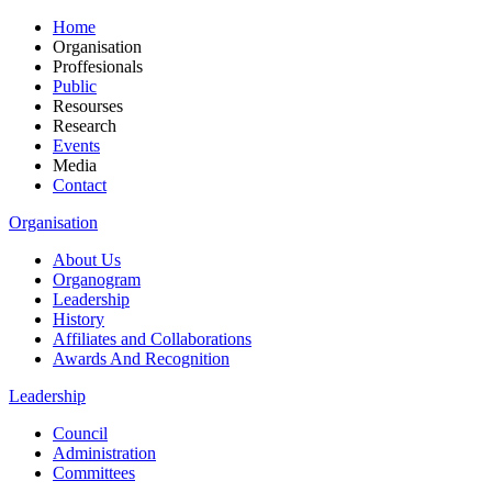
Home
Organisation
Proffesionals
Public
Resourses
Research
Events
Media
Contact
Organisation
About Us
Organogram
Leadership
History
Affiliates and Collaborations
Awards And Recognition
Leadership
Council
Administration
Committees