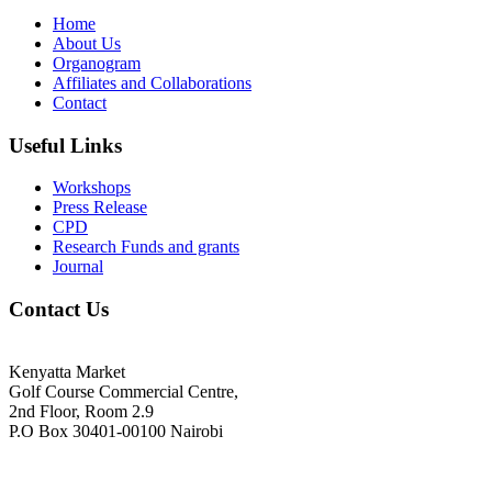
Home
About Us
Organogram
Affiliates and Collaborations
Contact
Useful Links
Workshops
Press Release
CPD
Research Funds and grants
Journal
Contact Us
Kenyatta Market
Golf Course Commercial Centre,
2nd Floor, Room 2.9
P.O Box 30401-00100 Nairobi
+254718244911/ +254738244911