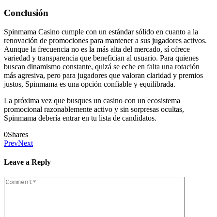
Conclusión
Spinmama Casino cumple con un estándar sólido en cuanto a la
renovación de promociones para mantener a sus jugadores activos.
Aunque la frecuencia no es la más alta del mercado, sí ofrece
variedad y transparencia que benefician al usuario. Para quienes
buscan dinamismo constante, quizá se eche en falta una rotación
más agresiva, pero para jugadores que valoran claridad y premios
justos, Spinmama es una opción confiable y equilibrada.
La próxima vez que busques un casino con un ecosistema
promocional razonablemente activo y sin sorpresas ocultas,
Spinmama debería entrar en tu lista de candidatos.
0
Shares
Prev
Next
Leave a Reply