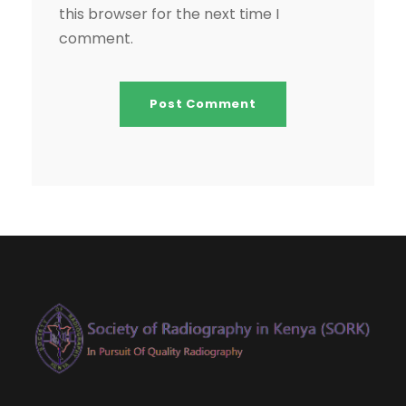
this browser for the next time I
comment.