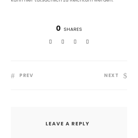
0
SHARES
PREV
NEXT
LEAVE A REPLY