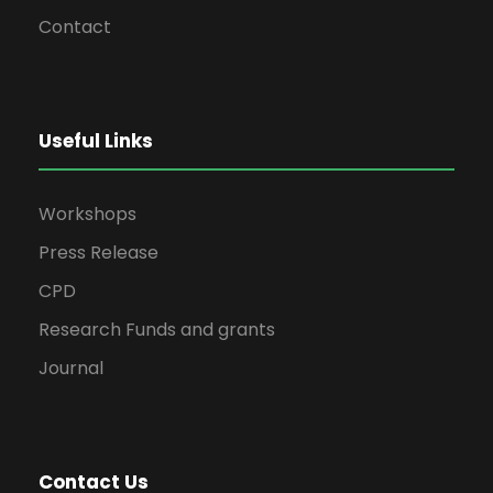
Contact
Useful Links
Workshops
Press Release
CPD
Research Funds and grants
Journal
Contact Us