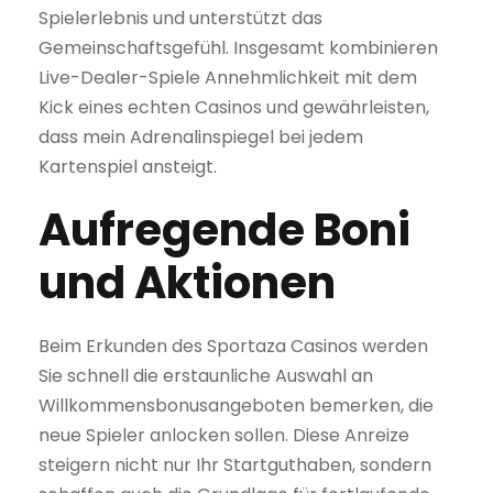
Spielerlebnis und unterstützt das
Gemeinschaftsgefühl. Insgesamt kombinieren
Live-Dealer-Spiele Annehmlichkeit mit dem
Kick eines echten Casinos und gewährleisten,
dass mein Adrenalinspiegel bei jedem
Kartenspiel ansteigt.
Aufregende Boni
und Aktionen
Beim Erkunden des Sportaza Casinos werden
Sie schnell die erstaunliche Auswahl an
Willkommensbonusangeboten bemerken, die
neue Spieler anlocken sollen. Diese Anreize
steigern nicht nur Ihr Startguthaben, sondern