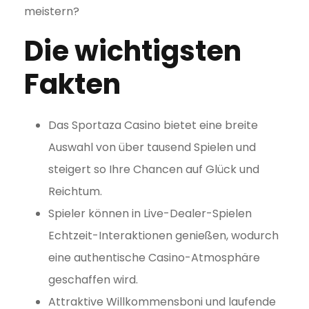
meistern?
Die wichtigsten
Fakten
Das Sportaza Casino bietet eine breite
Auswahl von über tausend Spielen und
steigert so Ihre Chancen auf Glück und
Reichtum.
Spieler können in Live-Dealer-Spielen
Echtzeit-Interaktionen genießen, wodurch
eine authentische Casino-Atmosphäre
geschaffen wird.
Attraktive Willkommensboni und laufende