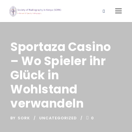
Sportaza Casino
– Wo Spieler ihr
Glück in
Wohlstand
verwandeln
BY
SORK
UNCATEGORIZED
0