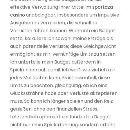
effektive Verwaltung Ihrer Mittel im
sportaza
casino
unabdingbar, insbesondere um impulsive
Ausgaben zu vermeiden, die schnell zu
Verlusten führen können. Wenn ich ein Budget
setze, kalkuliere ich sowohl meine Erträge als
auch potenzielle Verluste; diese Gleichgewicht
ermöglicht es mir, vernünftige Limits zu setzen.
Ich unterteile mein Budget außerdem in
Spielrunden auf, damit ich weiß, wie viel ich mir
jedes Mal leisten kann. Es ist essentiell, diese
Limits zu beachten, gleichgültig, ob ich eine
Glückssträhne habe oder Verluste akzeptieren
muss. So kann ich länger spielen und den Reiz
genießen, ohne den finanziellen Stress.
Letztendlich optimiert ein fundiertes Budget
nicht nur mein Spielerfahrung, sondern erhöht