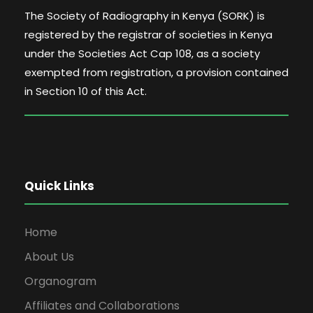
The Society of Radiography in Kenya (SORK) is
registered by the registrar of societies in Kenya
under the Societies Act Cap 108, as a society
exempted from registration, a provision contained
in Section 10 of this Act.
Quick Links
Home
About Us
Organogram
Affiliates and Collaborations