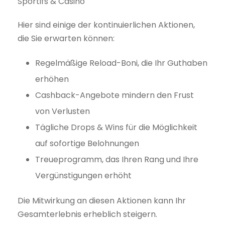
Hier sind einige der kontinuierlichen Aktionen,
die Sie erwarten können:
Regelmäßige Reload-Boni, die Ihr Guthaben
erhöhen
Cashback-Angebote mindern den Frust
von Verlusten
Tägliche Drops & Wins für die Möglichkeit
auf sofortige Belohnungen
Treueprogramm, das Ihren Rang und Ihre
Vergünstigungen erhöht
Die Mitwirkung an diesen Aktionen kann Ihr
Gesamterlebnis erheblich steigern.