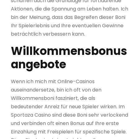
schaffen auch die Grundlage für fortlaufende
Aktionen, die die Spannung am Leben halten. Ich
bin der Meinung, dass das Begreifen dieser Boni
Ihr Spielerlebnis und Ihre eventuellen Gewinne
beträchtlich verbessern kann.
Willkommensbonus
angebote
Wenn ich mich mit Online-Casinos
auseinandersetze, bin ich oft von den
Willkommensboni fasziniert, die als
bedeutender Anreiz für neue Spieler wirken. Im
Sportaza Casino sind diese Boni sehr verlockend
und verbinden oft einen Bonus auf Ihre erste
Einzahlung mit Freispielen für spezifische Spiele.