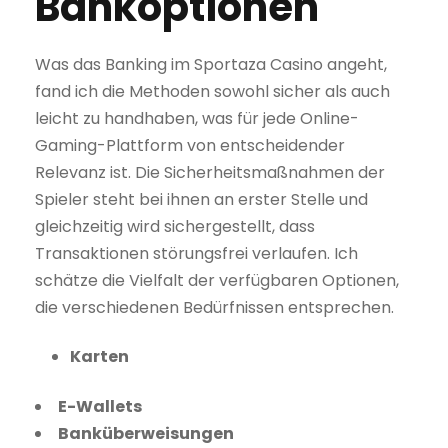
Bankoptionen
Was das Banking im Sportaza Casino angeht,
fand ich die Methoden sowohl sicher als auch
leicht zu handhaben, was für jede Online-
Gaming-Plattform von entscheidender
Relevanz ist. Die Sicherheitsmaßnahmen der
Spieler steht bei ihnen an erster Stelle und
gleichzeitig wird sichergestellt, dass
Transaktionen störungsfrei verlaufen. Ich
schätze die Vielfalt der verfügbaren Optionen,
die verschiedenen Bedürfnissen entsprechen.
Karten
E-Wallets
Banküberweisungen