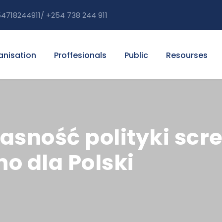
4718244911/ +254 738 244 911
anisation
Proffesionals
Public
Resourses
asność polityki sc
no dla Polski