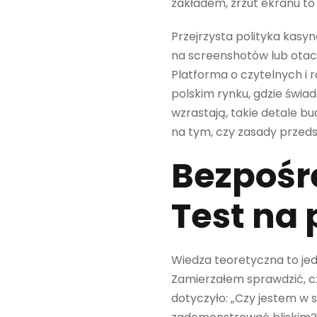
zakładem, zrzut ekranu to 
Przejrzysta polityka kasyn
na screenshotów lub otacz
Platforma o czytelnych i 
polskim rynku, gdzie świ
wzrastają, takie detale bu
na tym, czy zasady przeds
Bezpośr
Test na
Wiedza teoretyczna to jedn
Zamierzałem sprawdzić, c
dotyczyło: „Czy jestem w 