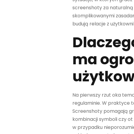
screenshoty za naturalną 
skomplikowanymi zasadami.
budują relacje z użytkown
Dlaczeg
ma ogro
użytkow
Na pierwszy rzut oka tema
regulaminie. W praktyce 
Screenshoty pomagają gr
kombinacji symboli czy ot 
w przypadku nieporozumień