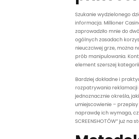
Szukanie wydzielonego dzia
informacja. Millioner Cas
zaprowadziło mnie do dwó
ogólnych zasadach korzys
nieuczciwej grze, można 
prób manipulowania. Konte
element szerszej kategori
Bardziej dokładne i prak
rozpatrywania reklamacji 
jednoznacznie określa, ja
umiejscowienie – przepis
naprawdę ich wymaga, czyl
SCREENSHOTÓW” już na sta