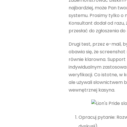
zademonstrować bliskim?”.
najbardziej, może Pan two
systemu. Prosimy tylko o
Konsultant dodał od razu,
przesłać do zgłoszenia do 
Drugi test, przez e-mail,
obawia się, że screenshot
równie klarowna. Support
indywidualnym zastosowan
weryfikacji. Co istotne, 
ale używali słownictwem bl
wewnętrznej kasyna.
Opracuj pytanie: Rozw
dyskusji).