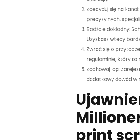
Zdecyduj się na kanał
precyzyjnych, specjal
Bądźcie dokładny: Sc
Uzyskasz wtedy bardz
Zwróć się o przytocze
regulaminie, który to 
Zachowaj log: Zareje
dodatkowy dowód w r
Ujawnie
Millione
print s