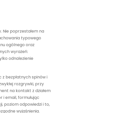
w. Nie poprzestałem na
 zachowania typowego
inu ogólnego oraz
onych wyrażeń:
ylko odnalezienie
 z bezpłatnych spinów i
ykłej rozgrywki, przy
ment na kontakt z działem
 i email, formułując
i, poziom odpowiedzi i to,
iezgodne wyjaśnienia.