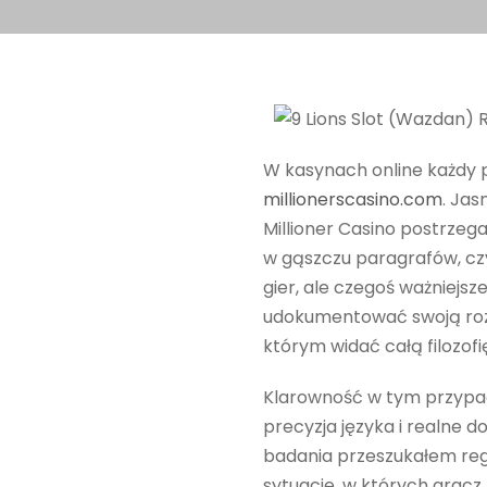
W kasynach online każdy 
millionerscasino.com
. Jas
Millioner Casino postrzeg
w gąszczu paragrafów, czy
gier, ale czegoś ważniejsz
udokumentować swoją rozg
którym widać całą filozofi
Klarowność w tym przypadk
precyzja języka i realne 
badania przeszukałem reg
sytuacje, w których gracz 