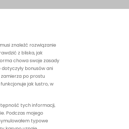
musi znaleźć rozwiązanie
wdzić z bliska, jak
atforma chowa swoje zasady
e dotyczyły bonusów ani
y zamierza po prostu
nkcjonuje jak lustro, w
tępność tych informacji,
nie. Podczas mojego
 i symulowałem typowe
czy kasyno uznaje