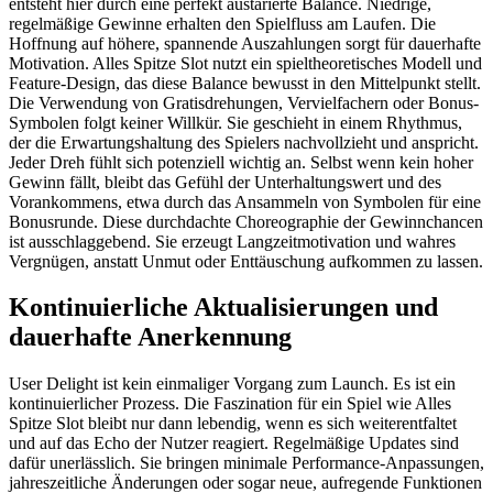
entsteht hier durch eine perfekt austarierte Balance. Niedrige,
regelmäßige Gewinne erhalten den Spielfluss am Laufen. Die
Hoffnung auf höhere, spannende Auszahlungen sorgt für dauerhafte
Motivation. Alles Spitze Slot nutzt ein spieltheoretisches Modell und
Feature-Design, das diese Balance bewusst in den Mittelpunkt stellt.
Die Verwendung von Gratisdrehungen, Vervielfachern oder Bonus-
Symbolen folgt keiner Willkür. Sie geschieht in einem Rhythmus,
der die Erwartungshaltung des Spielers nachvollzieht und anspricht.
Jeder Dreh fühlt sich potenziell wichtig an. Selbst wenn kein hoher
Gewinn fällt, bleibt das Gefühl der Unterhaltungswert und des
Vorankommens, etwa durch das Ansammeln von Symbolen für eine
Bonusrunde. Diese durchdachte Choreographie der Gewinnchancen
ist ausschlaggebend. Sie erzeugt Langzeitmotivation und wahres
Vergnügen, anstatt Unmut oder Enttäuschung aufkommen zu lassen.
Kontinuierliche Aktualisierungen und
dauerhafte Anerkennung
User Delight ist kein einmaliger Vorgang zum Launch. Es ist ein
kontinuierlicher Prozess. Die Faszination für ein Spiel wie Alles
Spitze Slot bleibt nur dann lebendig, wenn es sich weiterentfaltet
und auf das Echo der Nutzer reagiert. Regelmäßige Updates sind
dafür unerlässlich. Sie bringen minimale Performance-Anpassungen,
jahreszeitliche Änderungen oder sogar neue, aufregende Funktionen