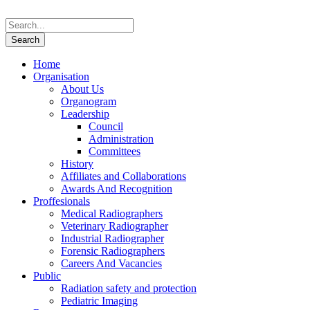
Home
Organisation
About Us
Organogram
Leadership
Council
Administration
Committees
History
Affiliates and Collaborations
Awards And Recognition
Proffesionals
Medical Radiographers
Veterinary Radiographer
Industrial Radiographer
Forensic Radiographers
Careers And Vacancies
Public
Radiation safety and protection
Pediatric Imaging