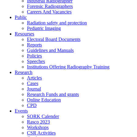
Industrial Radiographer
Forensic Radiographers
Careers And Vacancies
Public
Radiation safety and protection
Pediatric Imaging
Resourses
Electoral Board Documents
Reports
Guidelines and Manuals
Policies
Speeches
Institutions Offering Radiography Training
Research
Articles
Cases
Journal
Research Funds and grants
Online Education
CPD
Events
SORK Calender
Rasco 2023
Workshops
CSR Activities