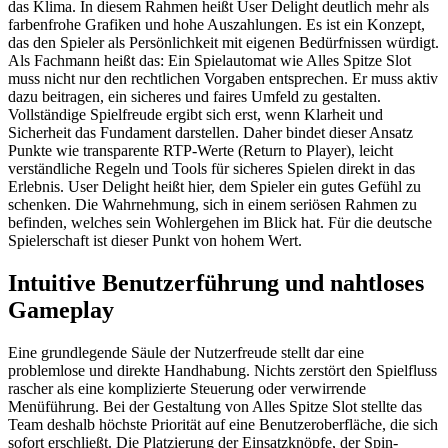
das Klima. In diesem Rahmen heißt User Delight deutlich mehr als
farbenfrohe Grafiken und hohe Auszahlungen. Es ist ein Konzept,
das den Spieler als Persönlichkeit mit eigenen Bedürfnissen würdigt.
Als Fachmann heißt das: Ein Spielautomat wie Alles Spitze Slot
muss nicht nur den rechtlichen Vorgaben entsprechen. Er muss aktiv
dazu beitragen, ein sicheres und faires Umfeld zu gestalten.
Vollständige Spielfreude ergibt sich erst, wenn Klarheit und
Sicherheit das Fundament darstellen. Daher bindet dieser Ansatz
Punkte wie transparente RTP-Werte (Return to Player), leicht
verständliche Regeln und Tools für sicheres Spielen direkt in das
Erlebnis. User Delight heißt hier, dem Spieler ein gutes Gefühl zu
schenken. Die Wahrnehmung, sich in einem seriösen Rahmen zu
befinden, welches sein Wohlergehen im Blick hat. Für die deutsche
Spielerschaft ist dieser Punkt von hohem Wert.
Intuitive Benutzerführung und nahtloses
Gameplay
Eine grundlegende Säule der Nutzerfreude stellt dar eine
problemlose und direkte Handhabung. Nichts zerstört den Spielfluss
rascher als eine komplizierte Steuerung oder verwirrende
Menüführung. Bei der Gestaltung von Alles Spitze Slot stellte das
Team deshalb höchste Priorität auf eine Benutzeroberfläche, die sich
sofort erschließt. Die Platzierung der Einsatzknöpfe, der Spin-