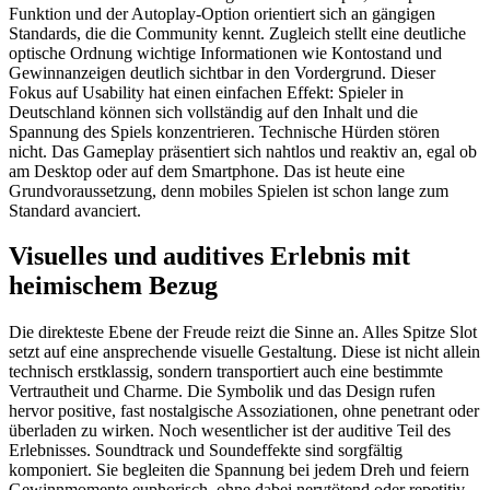
Funktion und der Autoplay-Option orientiert sich an gängigen
Standards, die die Community kennt. Zugleich stellt eine deutliche
optische Ordnung wichtige Informationen wie Kontostand und
Gewinnanzeigen deutlich sichtbar in den Vordergrund. Dieser
Fokus auf Usability hat einen einfachen Effekt: Spieler in
Deutschland können sich vollständig auf den Inhalt und die
Spannung des Spiels konzentrieren. Technische Hürden stören
nicht. Das Gameplay präsentiert sich nahtlos und reaktiv an, egal ob
am Desktop oder auf dem Smartphone. Das ist heute eine
Grundvoraussetzung, denn mobiles Spielen ist schon lange zum
Standard avanciert.
Visuelles und auditives Erlebnis mit
heimischem Bezug
Die direkteste Ebene der Freude reizt die Sinne an. Alles Spitze Slot
setzt auf eine ansprechende visuelle Gestaltung. Diese ist nicht allein
technisch erstklassig, sondern transportiert auch eine bestimmte
Vertrautheit und Charme. Die Symbolik und das Design rufen
hervor positive, fast nostalgische Assoziationen, ohne penetrant oder
überladen zu wirken. Noch wesentlicher ist der auditive Teil des
Erlebnisses. Soundtrack und Soundeffekte sind sorgfältig
komponiert. Sie begleiten die Spannung bei jedem Dreh und feiern
Gewinnmomente euphorisch, ohne dabei nervtötend oder repetitiv