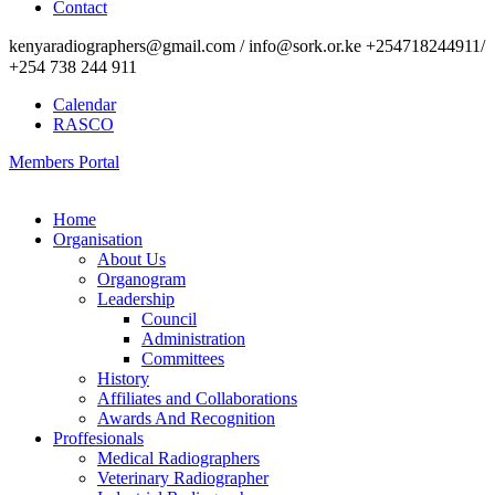
Contact
kenyaradiographers@gmail.com / info@sork.or.ke +254718244911/
+254 738 244 911
Calendar
RASCO
Members Portal
Home
Organisation
About Us
Organogram
Leadership
Council
Administration
Committees
History
Affiliates and Collaborations
Awards And Recognition
Proffesionals
Medical Radiographers
Veterinary Radiographer