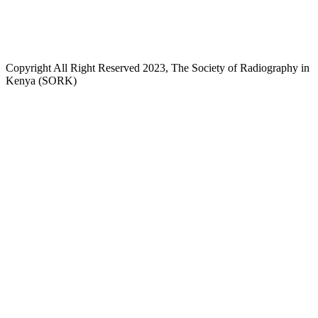
kenyaradiographers@gmail.com
info@radiography.or.ke
Copyright All Right Reserved 2023, The Society of Radiography in
Kenya (SORK)