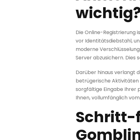
wichtig
Die Online-Registrierung 
vor Identitätsdiebstahl, 
moderne Verschlüsselung
Server abzusichern. Dies s
Darüber hinaus verlangt da
betrügerische Aktivitäten
sorgfältige Eingabe Ihre
Ihnen, vollumfänglich vom
Schritt-
Gomblin