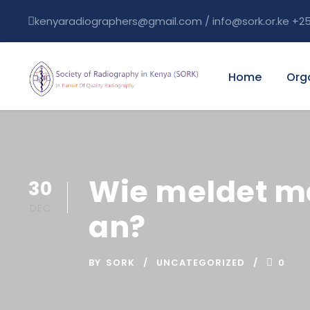
kenyaradiographers@gmail.com / info@sork.or.ke +25
Home
Org
Wie meldet ma
30
DEC
an?
BY
SORK
UNCATEGORIZED
0