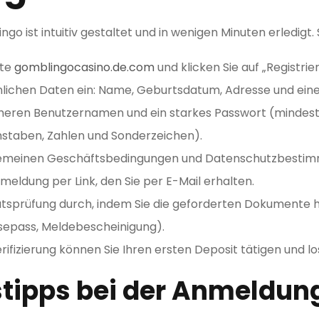
o ist intuitiv gestaltet und in wenigen Minuten erledigt. 
ite
gomblingocasino.de.com
und klicken Sie auf „Registrie
nlichen Daten ein: Name, Geburtsdatum, Adresse und eine
icheren Benutzernamen und ein starkes Passwort (mindest
staben, Zahlen und Sonderzeichen).
gemeinen Geschäftsbedingungen und Datenschutzbestim
meldung per Link, den Sie per E-Mail erhalten.
itätsprüfung durch, indem Sie die geforderten Dokumente
isepass, Meldebescheinigung).
rifizierung können Sie Ihren ersten Deposit tätigen und lo
stipps bei der Anmeldun