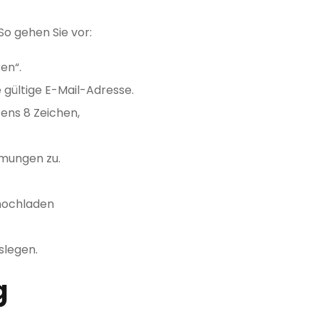
So gehen Sie vor:
ren“.
 gültige E-Mail-Adresse.
ens 8 Zeichen,
mungen zu.
 hochladen
slegen.
g