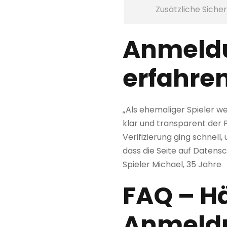
Zusätzliche Sicher
Anmeldu
erfahren
„Als ehemaliger Spieler wei
klar und transparent der P
Verifizierung ging schnell
dass die Seite auf Datensc
Spieler Michael, 35 Jahre
FAQ – Hä
Anmeldu