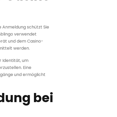
re Anmeldung schützt Sie
omblingo verwendet
erät und dem Casino-
mittelt werden.
 Identität, um
zustellen. Eine
orgänge und ermöglicht
ldung bei