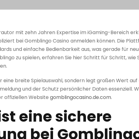
autor mit zehn Jahren Expertise im iGaming-Bereich erkl
pliziert bei Gomblingo Casino anmelden können. Die Platt
rds und einfache Bedienbarkeit aus, was gerade für neue
ngo zu spielen, erfahren Sie hier Schritt für Schritt, wie 
en.
r eine breite Spielauswahl, sondern legt großen Wert auf 
nmeldung und der Schutz persönlicher Daten essenziell. We
er offiziellen Website
gomblingocasino.de.com
.
t eine sichere
ng bei Gomblingo