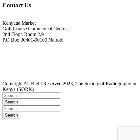
Contact Us
Kenyatta Market
Golf Course Commercial Centre,
2nd Floor, Room 2.9
P.O Box 30401-00100 Nairobi
+254718244911/ +254738244911
kenyaradiographers@gmail.com
info@radiography.or.ke
Copyright All Right Reserved 2023, The Society of Radiography in
Kenya (SORK)