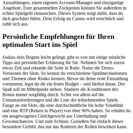
Auszahlungen, einen eigenen Account-Manager und einzigartige
Angebote. Eure gesammelten Zockpoints können Sie außerdem in
echtes Spielgeld eintauschen. Dieses System sorgt dafür, dass du
dich geschätzt fühlst. Dein Erfolg im Casino wird ersichtlich und
zahlt sich aus.
Persönliche Empfehlungen für Ihren
optimalen Start ins Spiel
Sodass dein Beginn leicht gelingt, gibt es von mir einige nützliche
Tipps aus persönlicher Erfahrung für Sie. Nehmen Sie sich zuerst
etwas Zeit und erkunde die Seite in Ruhe. Nutze die Demo-
Versionen der Slots. So kennst du verschiedene Spielmechanismen
und Themen ohne Risiko kennen. Bevor du deine erste Einzahlung
vornimmst, legst du dir ein festes Budget – und bleibst daran. Der
Spaß soll im Mittelpunkt stehen. Studiere die Konditionen des
Bonus immer sorgfältig durch. Achte vor allem auf die
Umsatzanforderungen und die Liste der teilnehmenden Spiele.
Fange an mit Slots, die eine durchschnittliche bis hohe Volatilität
und eine RTP (Return to Player) von über 96% haben. So erhältst du
ein ausgewogenes Gleichgewicht aus Unterhaltung und
Gewinnchancen. Und zum Schluss: Genießen Sie einfach dieses
besondere Gefühl, das nur das Rotieren der Rollen bewirken kann.