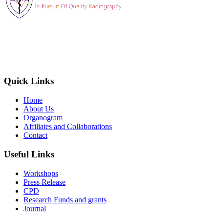
The Society of Radiography in Kenya (SORK) is registered by the
registrar of societies in Kenya under the Societies Act Cap 108, as a
society exempted from registration, a provision contained in Section
10 of this Act.
Quick Links
Home
About Us
Organogram
Affiliates and Collaborations
Contact
Useful Links
Workshops
Press Release
CPD
Research Funds and grants
Journal