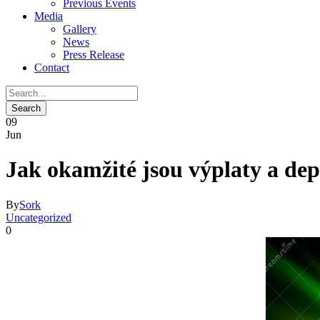
Previous Events
Media
Gallery
News
Press Release
Contact
09
Jun
Jak okamžité jsou výplaty a dep
By
Sork
Uncategorized
0