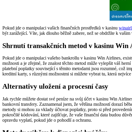
Pokud jde o manipulaci vašich finančních prostředků v kasinu
winairl
být zarážející. Víte, jak dlouho běžně zabere, než se obdržíte k vaši
Shrnutí transakčních metod v kasinu Win A
Pokud jde o manipulaci vašeho bankrollu v kasinu Win Airlines, exist
možnosti a je zřejmé, že znalost těchto metod může vylepšit váš herní
platební poplatky související s těmito metodami jsou rozumné, což im
kreditní karty, s různými možnostmi si můžete vybrat tu, která nejvíc
Alternativy uložení a procesní časy
Jak rychle můžete dostat své peníze na svůj účet v kasinu Win Airlin
bankovní transfery. Zaznamenal jsem, že většina možností dorazí během
metody si mohou za vklady účtovat poplatky, proto si před provedení
pokročilé kódování, které zajišťuje, že vaše finanční data budou dů
opravdu vyplatí, pokud jde o pohodlí a ochranu.