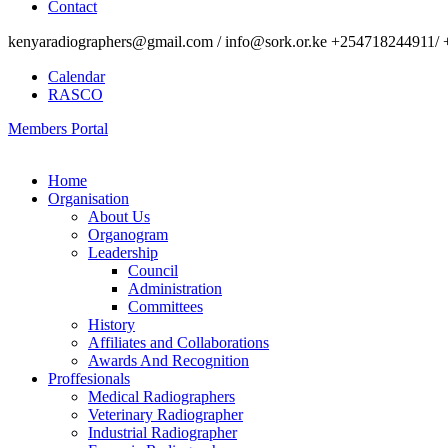
Contact
kenyaradiographers@gmail.com / info@sork.or.ke +254718244911/ 
Calendar
RASCO
Members Portal
Home
Organisation
About Us
Organogram
Leadership
Council
Administration
Committees
History
Affiliates and Collaborations
Awards And Recognition
Proffesionals
Medical Radiographers
Veterinary Radiographer
Industrial Radiographer