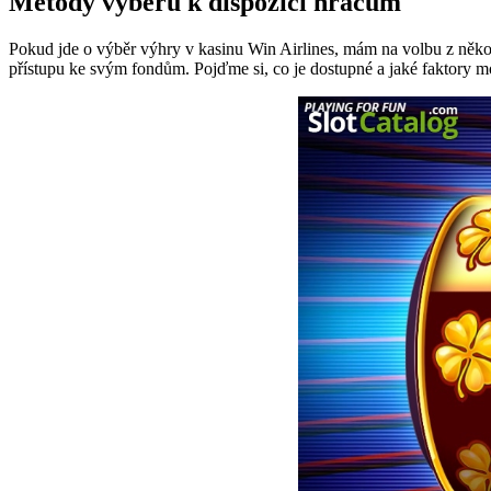
Metody výběru k dispozici hráčům
Pokud jde o výběr výhry v kasinu Win Airlines, mám na volbu z něko
přístupu ke svým fondům. Pojďme si, co je dostupné a jaké faktory mo