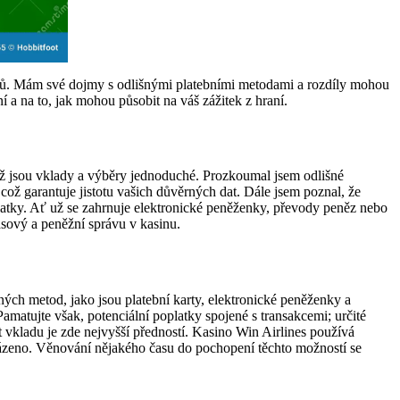
běrů. Mám své dojmy s odlišnými platebními metodami a rozdíly mohou
 a na to, jak mohou působit na váš zážitek z hraní.
imž jsou vklady a výběry jednoduché. Prozkoumal jsem odlišné
 což garantuje jistotu vašich důvěrných dat. Dále jsem poznal, že
platky. Ať už se zahrnuje elektronické peněženky, převody peněz nebo
asový a peněžní správu v kasinu.
ných metod, jako jsou platební karty, elektronické peněženky a
amatujte však, potenciální poplatky spojené s transakcemi; určité
 vkladu je zde nejvyšší předností. Kasino Win Airlines používá
cházeno. Věnování nějakého času do pochopení těchto možností se