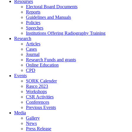
Resourses
Electoral Board Documents
Reports
Guidelines and Manuals
Policies
Speeches
Institutions Offering Radiography Training
Research
Articles
Cases
Journal
Research Funds and grants
Online Education
CPD
Events
SORK Calender
Rasco 2023
Workshops
CSR Activities
Conferences
Previous Events
Media
Gallery
News
Press Release