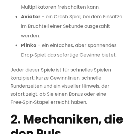
Multiplikatoren freischalten kann.
Aviator
– ein Crash‑Spiel, bei dem Einsätze
im Bruchteil einer Sekunde ausgezahlt
werden.
Plinko
– ein einfaches, aber spannendes
Drop‑Spiel, das sofortige Gewinne bietet.
Jeder dieser Spiele ist für schnelles Spielen
konzipiert: kurze Gewinnlinien, schnelle
Rundenzeiten und ein visueller Hinweis, der
sofort zeigt, ob Sie einen Bonus oder eine
Free‑Spin‑Stapel erreicht haben.
2. Mechaniken, die
den Puls