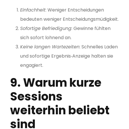
Einfachheit
: Weniger Entscheidungen
bedeuten weniger Entscheidungsmüdigkeit.
Sofortige Befriedigung
: Gewinne fühlten
sich sofort lohnend an.
Keine langen Wartezeiten
: Schnelles Laden
und sofortige Ergebnis‑Anzeige halten sie
engagiert.
9. Warum kurze
Sessions
weiterhin beliebt
sind