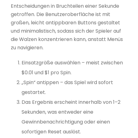
Entscheidungen in Bruchteilen einer Sekunde
getroffen. Die Benutzeroberfläche ist mit
großen, leicht antippbaren Buttons gestaltet
und minimalistisch, sodass sich der Spieler auf
die Walzen konzentrieren kann, anstatt Menüs
zu navigieren.
Einsatzgröße auswählen – meist zwischen
$0.01 und $1 pro Spin.
„Spin“ antippen – das Spiel wird sofort
gestartet.
Das Ergebnis erscheint innerhalb von 1–2
Sekunden, was entweder eine
Gewinnbenachrichtigung oder einen
sofortigen Reset auslöst.