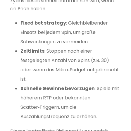
Zyklus dieses schnell aufbrauchen wird, wenn
sie Pech haben.
Fixed bet strategy
: Gleichbleibender
Einsatz bei jedem Spin, um große
Schwankungen zu vermeiden.
Zeitlimits
: Stoppen nach einer
festgelegten Anzahl von Spins (z.B. 30)
oder wenn das Mikro‑Budget aufgebraucht
ist.
Schnelle Gewinne bevorzugen
: Spiele mit
höherem RTP oder bekannten
Scatter‑Triggern, um die
Auszahlungsfrequenz zu erhöhen.