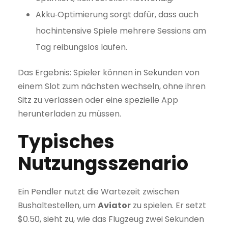
Akku‑Optimierung sorgt dafür, dass auch
hochintensive Spiele mehrere Sessions am
Tag reibungslos laufen.
Das Ergebnis: Spieler können in Sekunden von
einem Slot zum nächsten wechseln, ohne ihren
Sitz zu verlassen oder eine spezielle App
herunterladen zu müssen.
Typisches
Nutzungsszenario
Ein Pendler nutzt die Wartezeit zwischen
Bushaltestellen, um
Aviator
zu spielen. Er setzt
$0.50, sieht zu, wie das Flugzeug zwei Sekunden