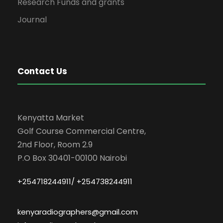
Research Funds and grants
Journal
Contact Us
Kenyatta Market
Golf Course Commercial Centre,
2nd Floor, Room 2.9
P.O Box 30401-00100 Nairobi
+254718244911/ +254738244911
kenyaradiographers@gmail.com