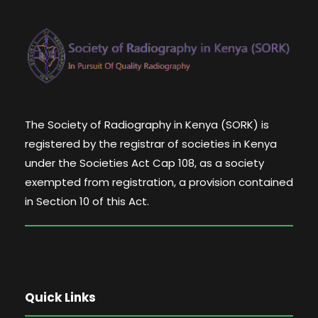
The Society of Radiography in Kenya (SORK) is
registered by the registrar of societies in Kenya
under the Societies Act Cap 108, as a society
exempted from registration, a provision contained
in Section 10 of this Act.
Quick Links