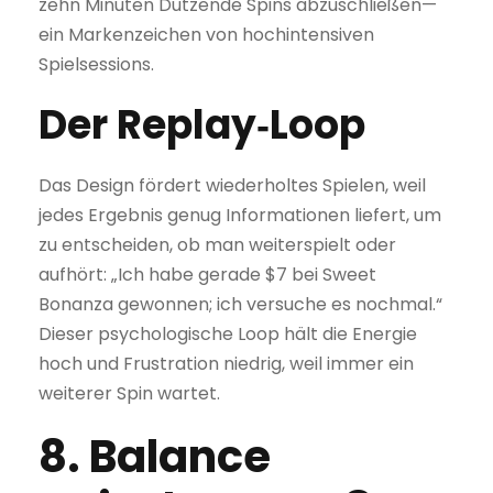
zehn Minuten Dutzende Spins abzuschließen—
ein Markenzeichen von hochintensiven
Spielsessions.
Der Replay‑Loop
Das Design fördert wiederholtes Spielen, weil
jedes Ergebnis genug Informationen liefert, um
zu entscheiden, ob man weiterspielt oder
aufhört: „Ich habe gerade $7 bei Sweet
Bonanza gewonnen; ich versuche es nochmal.“
Dieser psychologische Loop hält die Energie
hoch und Frustration niedrig, weil immer ein
weiterer Spin wartet.
8. Balance