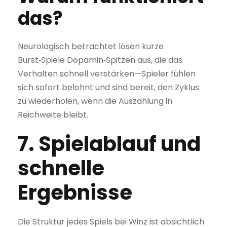
das?
Neurologisch betrachtet lösen kurze
Burst‑Spiele Dopamin‑Spitzen aus, die das
Verhalten schnell verstärken—Spieler fühlen
sich sofort belohnt und sind bereit, den Zyklus
zu wiederholen, wenn die Auszahlung in
Reichweite bleibt.
7. Spielablauf und
schnelle
Ergebnisse
Die Struktur jedes Spiels bei Winz ist absichtlich