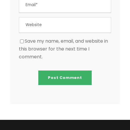
Save my name, email, and website in
this browser for the next time I
comment.