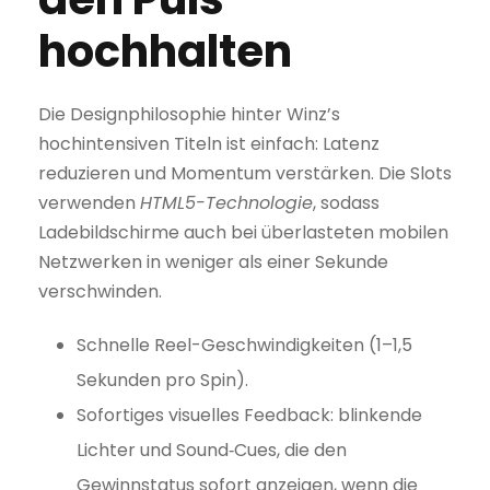
hochhalten
Die Designphilosophie hinter Winz’s
hochintensiven Titeln ist einfach: Latenz
reduzieren und Momentum verstärken. Die Slots
verwenden
HTML5-Technologie
, sodass
Ladebildschirme auch bei überlasteten mobilen
Netzwerken in weniger als einer Sekunde
verschwinden.
Schnelle Reel-Geschwindigkeiten (1–1,5
Sekunden pro Spin).
Sofortiges visuelles Feedback: blinkende
Lichter und Sound‑Cues, die den
Gewinnstatus sofort anzeigen, wenn die