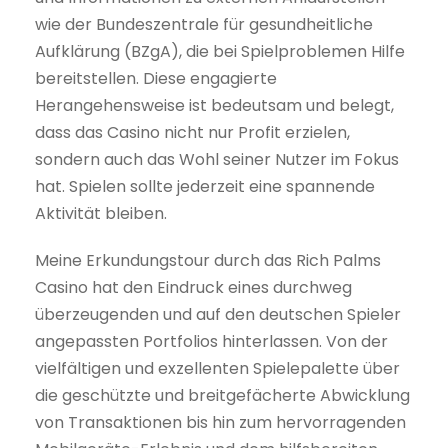
wie der Bundeszentrale für gesundheitliche
Aufklärung (BZgA), die bei Spielproblemen Hilfe
bereitstellen. Diese engagierte
Herangehensweise ist bedeutsam und belegt,
dass das Casino nicht nur Profit erzielen,
sondern auch das Wohl seiner Nutzer im Fokus
hat. Spielen sollte jederzeit eine spannende
Aktivität bleiben.
Meine Erkundungstour durch das Rich Palms
Casino hat den Eindruck eines durchweg
überzeugenden und auf den deutschen Spieler
angepassten Portfolios hinterlassen. Von der
vielfältigen und exzellenten Spielepalette über
die geschützte und breitgefächerte Abwicklung
von Transaktionen bis hin zum hervorragenden