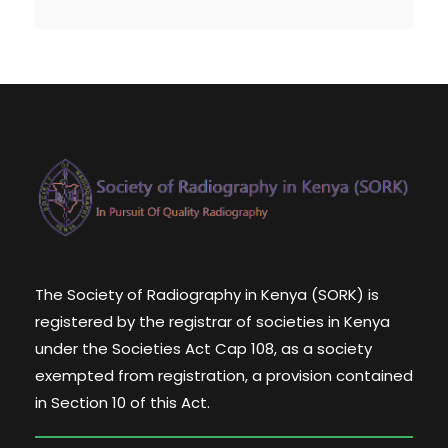
The Society of Radiography in Kenya (SORK) is
registered by the registrar of societies in Kenya
under the Societies Act Cap 108, as a society
exempted from registration, a provision contained
in Section 10 of this Act.