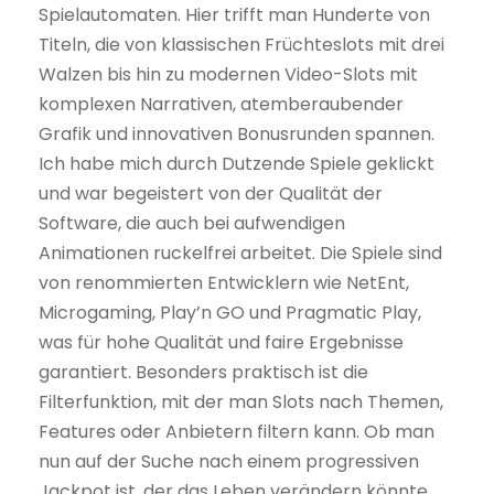
Spielautomaten. Hier trifft man Hunderte von
Titeln, die von klassischen Früchteslots mit drei
Walzen bis hin zu modernen Video-Slots mit
komplexen Narrativen, atemberaubender
Grafik und innovativen Bonusrunden spannen.
Ich habe mich durch Dutzende Spiele geklickt
und war begeistert von der Qualität der
Software, die auch bei aufwendigen
Animationen ruckelfrei arbeitet. Die Spiele sind
von renommierten Entwicklern wie NetEnt,
Microgaming, Play’n GO und Pragmatic Play,
was für hohe Qualität und faire Ergebnisse
garantiert. Besonders praktisch ist die
Filterfunktion, mit der man Slots nach Themen,
Features oder Anbietern filtern kann. Ob man
nun auf der Suche nach einem progressiven
Jackpot ist, der das Leben verändern könnte,