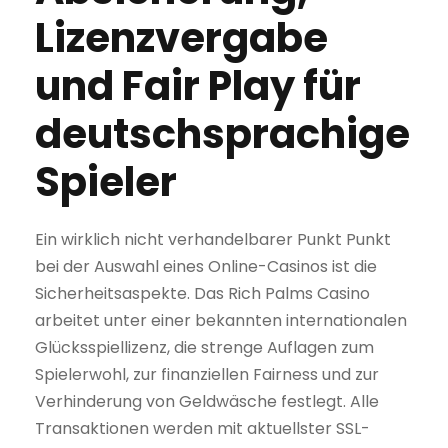
Lizenzvergabe
und Fair Play für
deutschsprachige
Spieler
Ein wirklich nicht verhandelbarer Punkt Punkt
bei der Auswahl eines Online-Casinos ist die
Sicherheitsaspekte. Das Rich Palms Casino
arbeitet unter einer bekannten internationalen
Glücksspiellizenz, die strenge Auflagen zum
Spielerwohl, zur finanziellen Fairness und zur
Verhinderung von Geldwäsche festlegt. Alle
Transaktionen werden mit aktuellster SSL-