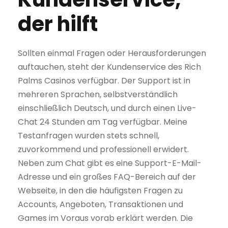
der hilft
Sollten einmal Fragen oder Herausforderungen
auftauchen, steht der Kundenservice des Rich
Palms Casinos verfügbar. Der Support ist in
mehreren Sprachen, selbstverständlich
einschließlich Deutsch, und durch einen Live-
Chat 24 Stunden am Tag verfügbar. Meine
Testanfragen wurden stets schnell,
zuvorkommend und professionell erwidert.
Neben zum Chat gibt es eine Support-E-Mail-
Adresse und ein großes FAQ-Bereich auf der
Webseite, in den die häufigsten Fragen zu
Accounts, Angeboten, Transaktionen und
Games im Voraus vorab erklärt werden. Die