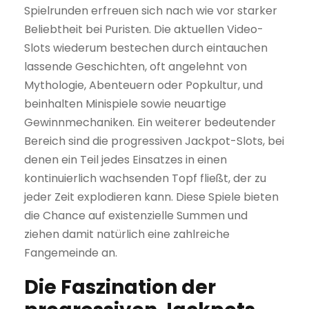
Spielrunden erfreuen sich nach wie vor starker
Beliebtheit bei Puristen. Die aktuellen Video-
Slots wiederum bestechen durch eintauchen
lassende Geschichten, oft angelehnt von
Mythologie, Abenteuern oder Popkultur, und
beinhalten Minispiele sowie neuartige
Gewinnmechaniken. Ein weiterer bedeutender
Bereich sind die progressiven Jackpot-Slots, bei
denen ein Teil jedes Einsatzes in einen
kontinuierlich wachsenden Topf fließt, der zu
jeder Zeit explodieren kann. Diese Spiele bieten
die Chance auf existenzielle Summen und
ziehen damit natürlich eine zahlreiche
Fangemeinde an.
Die Faszination der