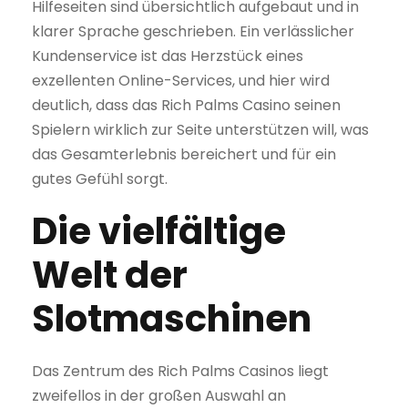
Hilfeseiten sind übersichtlich aufgebaut und in
klarer Sprache geschrieben. Ein verlässlicher
Kundenservice ist das Herzstück eines
exzellenten Online-Services, und hier wird
deutlich, dass das Rich Palms Casino seinen
Spielern wirklich zur Seite unterstützen will, was
das Gesamterlebnis bereichert und für ein
gutes Gefühl sorgt.
Die vielfältige
Welt der
Slotmaschinen
Das Zentrum des Rich Palms Casinos liegt
zweifellos in der großen Auswahl an