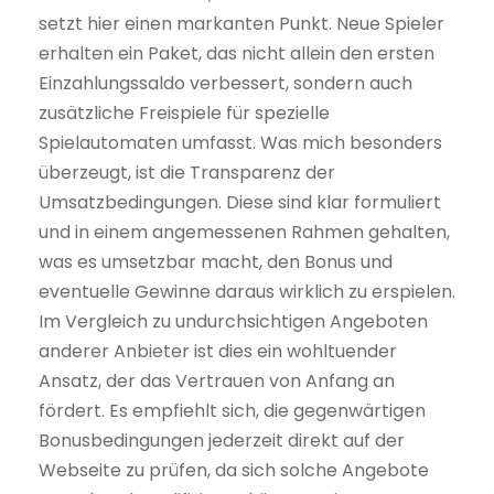
setzt hier einen markanten Punkt. Neue Spieler
erhalten ein Paket, das nicht allein den ersten
Einzahlungssaldo verbessert, sondern auch
zusätzliche Freispiele für spezielle
Spielautomaten umfasst. Was mich besonders
überzeugt, ist die Transparenz der
Umsatzbedingungen. Diese sind klar formuliert
und in einem angemessenen Rahmen gehalten,
was es umsetzbar macht, den Bonus und
eventuelle Gewinne daraus wirklich zu erspielen.
Im Vergleich zu undurchsichtigen Angeboten
anderer Anbieter ist dies ein wohltuender
Ansatz, der das Vertrauen von Anfang an
fördert. Es empfiehlt sich, die gegenwärtigen
Bonusbedingungen jederzeit direkt auf der
Webseite zu prüfen, da sich solche Angebote