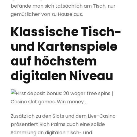
befände man sich tatsächlich am Tisch, nur
gemütlicher von zu Hause aus.
Klassische Tisch-
und Kartenspiele
auf höchstem
digitalen Niveau
Zusätzlich zu den Slots und dem Live-Casino
präsentiert Rich Palms auch eine solide
Sammlung an digitalen Tisch- und