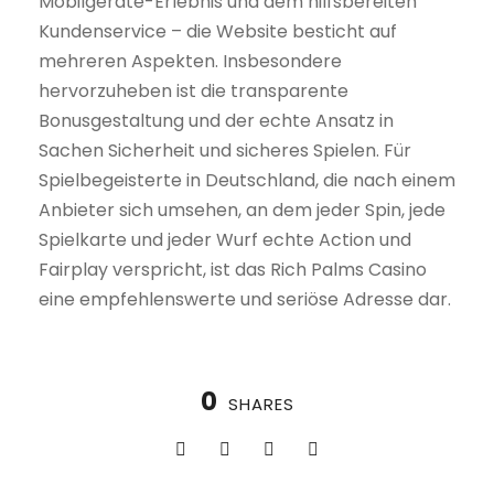
Mobilgeräte-Erlebnis und dem hilfsbereiten
Kundenservice – die Website besticht auf
mehreren Aspekten. Insbesondere
hervorzuheben ist die transparente
Bonusgestaltung und der echte Ansatz in
Sachen Sicherheit und sicheres Spielen. Für
Spielbegeisterte in Deutschland, die nach einem
Anbieter sich umsehen, an dem jeder Spin, jede
Spielkarte und jeder Wurf echte Action und
Fairplay verspricht, ist das Rich Palms Casino
eine empfehlenswerte und seriöse Adresse dar.
0
SHARES