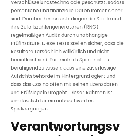
Verschlüsselungstechnologie geschützt, sodass
persönliche und finanzielle Daten immer sicher
sind. Darüber hinaus unterliegen die Spiele und
ihre Zufallszahlengeneratoren (RNG)
regelmäßigen Audits durch unabhängige
Prüfinstitute. Diese Tests stellen sicher, dass die
Resultate tatsächlich willkürlich und nicht
beeinflusst sind. Für mich als Spieler ist es
beruhigend zu wissen, dass eine zuverlässige
Aufsichtsbehörde im Hintergrund agiert und
dass das Casino offen mit seinen Lizenzdaten
und Prüfsiegeln umgeht. Dieser Rahmen ist
unerlässlich für ein unbeschwertes
Spielvergnügen.
Verantwortungsv