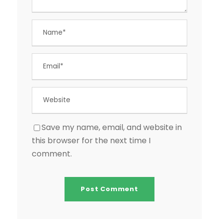
Save my name, email, and website in
this browser for the next time I
comment.