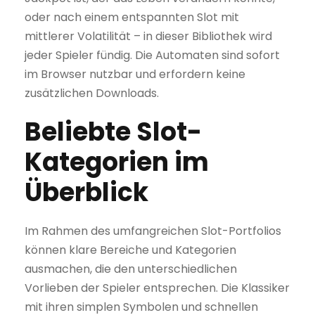
oder nach einem entspannten Slot mit
mittlerer Volatilität – in dieser Bibliothek wird
jeder Spieler fündig. Die Automaten sind sofort
im Browser nutzbar und erfordern keine
zusätzlichen Downloads.
Beliebte Slot-
Kategorien im
Überblick
Im Rahmen des umfangreichen Slot-Portfolios
können klare Bereiche und Kategorien
ausmachen, die den unterschiedlichen
Vorlieben der Spieler entsprechen. Die Klassiker
mit ihren simplen Symbolen und schnellen