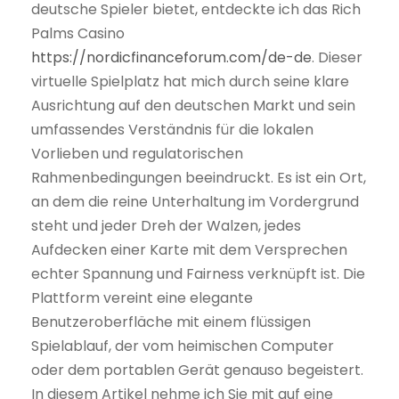
deutsche Spieler bietet, entdeckte ich das Rich
Palms Casino
https://nordicfinanceforum.com/de-de
. Dieser
virtuelle Spielplatz hat mich durch seine klare
Ausrichtung auf den deutschen Markt und sein
umfassendes Verständnis für die lokalen
Vorlieben und regulatorischen
Rahmenbedingungen beeindruckt. Es ist ein Ort,
an dem die reine Unterhaltung im Vordergrund
steht und jeder Dreh der Walzen, jedes
Aufdecken einer Karte mit dem Versprechen
echter Spannung und Fairness verknüpft ist. Die
Plattform vereint eine elegante
Benutzeroberfläche mit einem flüssigen
Spielablauf, der vom heimischen Computer
oder dem portablen Gerät genauso begeistert.
In diesem Artikel nehme ich Sie mit auf eine