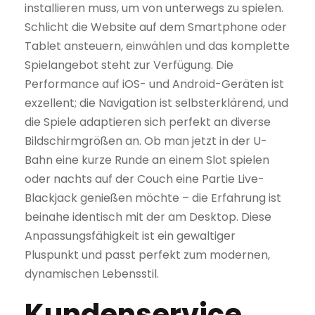
installieren muss, um von unterwegs zu spielen.
Schlicht die Website auf dem Smartphone oder
Tablet ansteuern, einwählen und das komplette
Spielangebot steht zur Verfügung. Die
Performance auf iOS- und Android-Geräten ist
exzellent; die Navigation ist selbsterklärend, und
die Spiele adaptieren sich perfekt an diverse
Bildschirmgrößen an. Ob man jetzt in der U-
Bahn eine kurze Runde an einem Slot spielen
oder nachts auf der Couch eine Partie Live-
Blackjack genießen möchte – die Erfahrung ist
beinahe identisch mit der am Desktop. Diese
Anpassungsfähigkeit ist ein gewaltiger
Pluspunkt und passt perfekt zum modernen,
dynamischen Lebensstil.
Kundenservice,