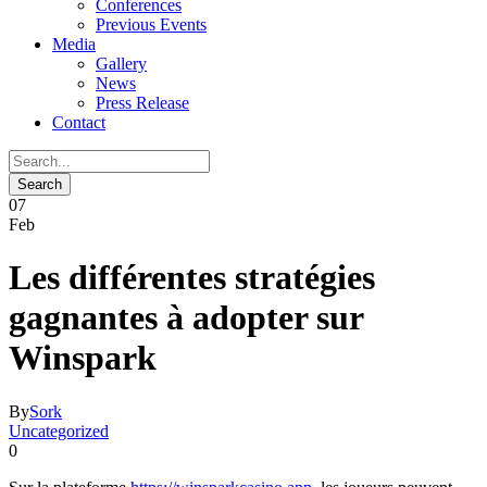
Conferences
Previous Events
Media
Gallery
News
Press Release
Contact
07
Feb
Les différentes stratégies
gagnantes à adopter sur
Winspark
By
Sork
Uncategorized
0