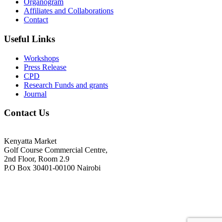
Organogram
Affiliates and Collaborations
Contact
Useful Links
Workshops
Press Release
CPD
Research Funds and grants
Journal
Contact Us
Kenyatta Market
Golf Course Commercial Centre,
2nd Floor, Room 2.9
P.O Box 30401-00100 Nairobi
+254718244911/ +254738244911
kenyaradiographers@gmail.com
info@radiography.or.ke