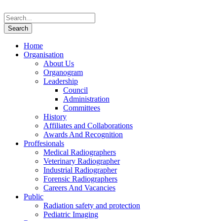
Home
Organisation
About Us
Organogram
Leadership
Council
Administration
Committees
History
Affiliates and Collaborations
Awards And Recognition
Proffesionals
Medical Radiographers
Veterinary Radiographer
Industrial Radiographer
Forensic Radiographers
Careers And Vacancies
Public
Radiation safety and protection
Pediatric Imaging