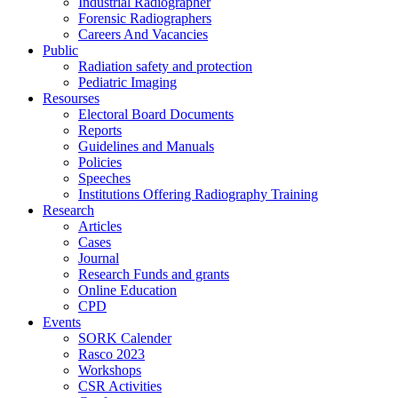
Industrial Radiographer
Forensic Radiographers
Careers And Vacancies
Public
Radiation safety and protection
Pediatric Imaging
Resourses
Electoral Board Documents
Reports
Guidelines and Manuals
Policies
Speeches
Institutions Offering Radiography Training
Research
Articles
Cases
Journal
Research Funds and grants
Online Education
CPD
Events
SORK Calender
Rasco 2023
Workshops
CSR Activities