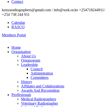
Contact
kenyaradiographers@gmail.com / info@sork.or.ke +254718244911/
+254 738 244 911
Calendar
RASCO
Members Portal
Home
Organisation
About Us
Organogram
Leadership
Council
Administration
Committees
History
Affiliates and Collaborations
Awards And Recognition
Proffesionals
Medical Radiographers
Veterinary Radiographer