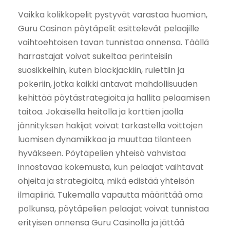
Vaikka kolikkopelit pystyvät varastaa huomion,
Guru Casinon pöytäpelit esittelevät pelaajille
vaihtoehtoisen tavan tunnistaa onnensa. Täällä
harrastajat voivat sukeltaa perinteisiin
suosikkeihin, kuten blackjackiin, rulettiin ja
pokeriin, jotka kaikki antavat mahdollisuuden
kehittää pöytästrategioita ja hallita pelaamisen
taitoa. Jokaisella heitolla ja korttien jaolla
jännityksen hakijat voivat tarkastella voittojen
luomisen dynamiikkaa ja muuttaa tilanteen
hyväkseen. Pöytäpelien yhteisö vahvistaa
innostavaa kokemusta, kun pelaajat vaihtavat
ohjeita ja strategioita, mikä edistää yhteisön
ilmapiiriä. Tukemalla vapautta määrittää oma
polkunsa, pöytäpelien pelaajat voivat tunnistaa
erityisen onnensa Guru Casinolla ja jättää