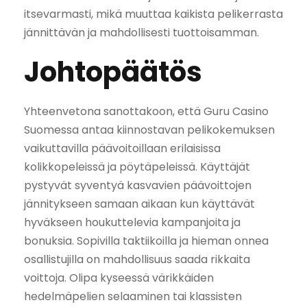
itsevarmasti, mikä muuttaa kaikista pelikerrasta
jännittävän ja mahdollisesti tuottoisamman.
Johtopäätös
Yhteenvetona sanottakoon, että Guru Casino
Suomessa antaa kiinnostavan pelikokemuksen
vaikuttavilla päävoitoillaan erilaisissa
kolikkopeleissä ja pöytäpeleissä. Käyttäjät
pystyvät syventyä kasvavien päävoittojen
jännitykseen samaan aikaan kun käyttävät
hyväkseen houkuttelevia kampanjoita ja
bonuksia. Sopivilla taktiikoilla ja hieman onnea
osallistujilla on mahdollisuus saada rikkaita
voittoja. Olipa kyseessä värikkäiden
hedelmäpelien selaaminen tai klassisten