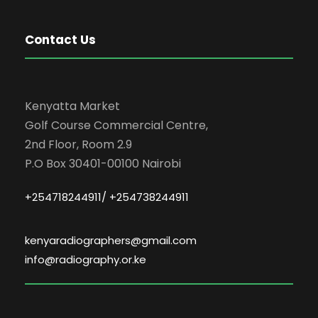
Contact Us
Kenyatta Market
Golf Course Commercial Centre,
2nd Floor, Room 2.9
P.O Box 30401-00100 Nairobi
+254718244911/ +254738244911
kenyaradiographers@gmail.com
info@radiography.or.ke