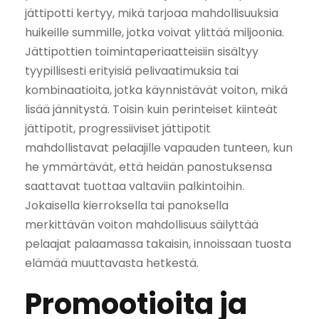
jättipotti kertyy, mikä tarjoaa mahdollisuuksia
huikeille summille, jotka voivat ylittää miljoonia.
Jättipottien toimintaperiaatteisiin sisältyy
tyypillisesti erityisiä pelivaatimuksia tai
kombinaatioita, jotka käynnistävät voiton, mikä
lisää jännitystä. Toisin kuin perinteiset kiinteät
jättipotit, progressiiviset jättipotit
mahdollistavat pelaajille vapauden tunteen, kun
he ymmärtävät, että heidän panostuksensa
saattavat tuottaa valtaviin palkintoihin.
Jokaisella kierroksella tai panoksella
merkittävän voiton mahdollisuus säilyttää
pelaajat palaamassa takaisin, innoissaan tuosta
elämää muuttavasta hetkestä.
Promootioita ja