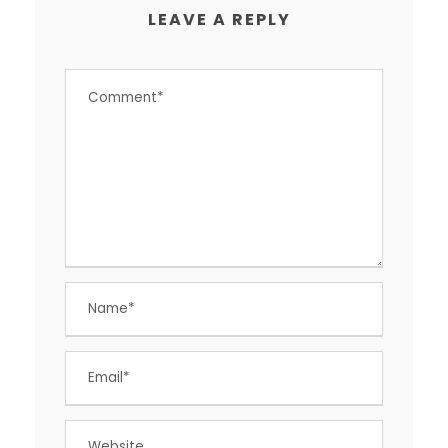
LEAVE A REPLY