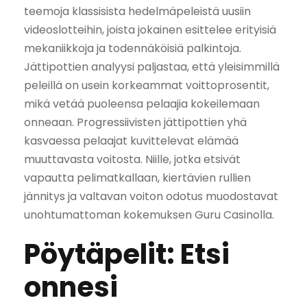
teemoja klassisista hedelmäpeleistä uusiin
videoslotteihin, joista jokainen esittelee erityisiä
mekaniikkoja ja todennäköisiä palkintoja.
Jättipottien analyysi paljastaa, että yleisimmillä
peleillä on usein korkeammat voittoprosentit,
mikä vetää puoleensa pelaajia kokeilemaan
onneaan. Progressiivisten jättipottien yhä
kasvaessa pelaajat kuvittelevat elämää
muuttavasta voitosta. Niille, jotka etsivät
vapautta pelimatkallaan, kiertävien rullien
jännitys ja valtavan voiton odotus muodostavat
unohtumattoman kokemuksen Guru Casinolla.
Pöytäpelit: Etsi
onnesi