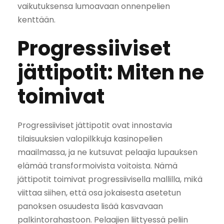
vaikutuksensa lumoavaan onnenpelien
kenttään.
Progressiiviset
jättipotit: Miten ne
toimivat
Progressiiviset jättipotit ovat innostavia
tilaisuuksien valopilkkuja kasinopelien
maailmassa, ja ne kutsuvat pelaajia lupauksen
elämää transformoivista voitoista. Nämä
jättipotit toimivat progressiivisella mallilla, mikä
viittaa siihen, että osa jokaisesta asetetun
panoksen osuudesta lisää kasvavaan
palkintorahastoon. Pelaajien liittyessä peliin