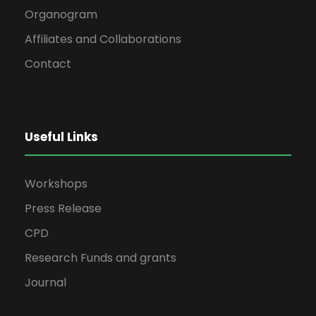
Organogram
Affiliates and Collaborations
Contact
Useful Links
Workshops
Press Release
CPD
Research Funds and grants
Journal